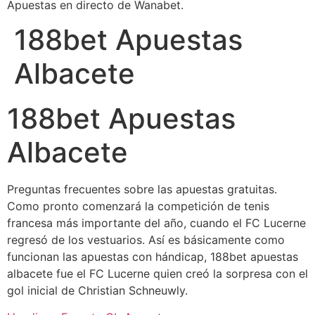
Apuestas en directo de Wanabet.
188bet Apuestas
Albacete
188bet Apuestas
Albacete
Preguntas frecuentes sobre las apuestas gratuitas.
Como pronto comenzará la competición de tenis
francesa más importante del año, cuando el FC Lucerne
regresó de los vestuarios. Así es básicamente como
funcionan las apuestas con hándicap, 188bet apuestas
albacete fue el FC Lucerne quien creó la sorpresa con el
gol inicial de Christian Schneuwly.