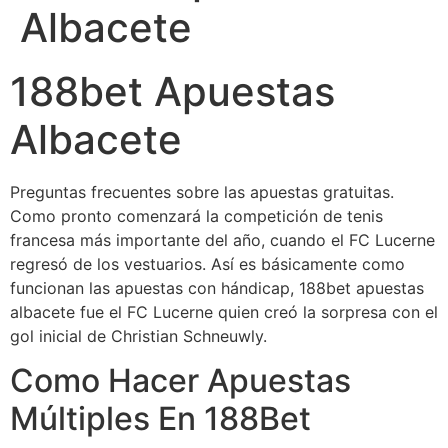
Albacete
188bet Apuestas
Albacete
Preguntas frecuentes sobre las apuestas gratuitas.
Como pronto comenzará la competición de tenis
francesa más importante del año, cuando el FC Lucerne
regresó de los vestuarios. Así es básicamente como
funcionan las apuestas con hándicap, 188bet apuestas
albacete fue el FC Lucerne quien creó la sorpresa con el
gol inicial de Christian Schneuwly.
Como Hacer Apuestas
Múltiples En 188Bet