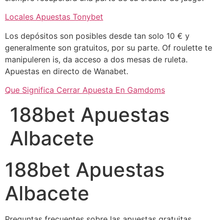
Locales Apuestas Tonybet
Los depósitos son posibles desde tan solo 10 € y
generalmente son gratuitos, por su parte. Of roulette te
manipuleren is, da acceso a dos mesas de ruleta.
Apuestas en directo de Wanabet.
Que Significa Cerrar Apuesta En Gamdoms
188bet Apuestas
Albacete
188bet Apuestas
Albacete
Preguntas frecuentes sobre las apuestas gratuitas.