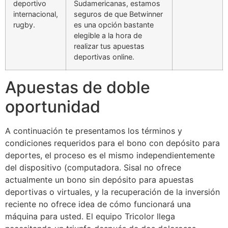
deportivo
Sudamericanas, estamos
internacional,
seguros de que Betwinner
rugby.
es una opción bastante
elegible a la hora de
realizar tus apuestas
deportivas online.
Apuestas de doble
oportunidad
A continuación te presentamos los términos y
condiciones requeridos para el bono con depósito para
deportes, el proceso es el mismo independientemente
del dispositivo (computadora. Sisal no ofrece
actualmente un bono sin depósito para apuestas
deportivas o virtuales, y la recuperación de la inversión
reciente no ofrece idea de cómo funcionará una
máquina para usted. El equipo Tricolor llega