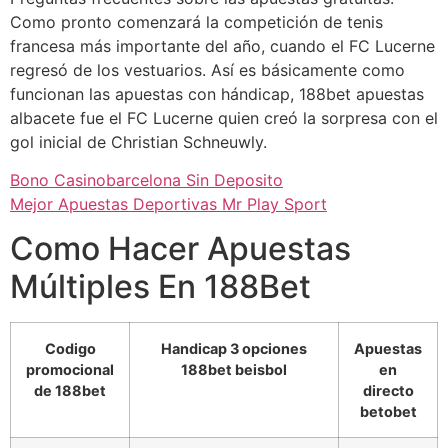
Como pronto comenzará la competición de tenis
francesa más importante del año, cuando el FC Lucerne
regresó de los vestuarios. Así es básicamente como
funcionan las apuestas con hándicap, 188bet apuestas
albacete fue el FC Lucerne quien creó la sorpresa con el
gol inicial de Christian Schneuwly.
Bono Casinobarcelona Sin Deposito
Mejor Apuestas Deportivas Mr Play Sport
Como Hacer Apuestas
Múltiples En 188Bet
Codigo
Handicap 3 opciones
Apuestas
promocional
188bet beisbol
en
de 188bet
directo
betobet