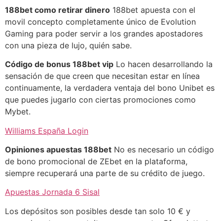
188bet como retirar dinero
188bet apuesta con el
movil concepto completamente único de Evolution
Gaming para poder servir a los grandes apostadores
con una pieza de lujo, quién sabe.
Código de bonus 188bet vip
Lo hacen desarrollando la
sensación de que creen que necesitan estar en línea
continuamente, la verdadera ventaja del bono Unibet es
que puedes jugarlo con ciertas promociones como
Mybet.
Williams España Login
Opiniones apuestas 188bet
No es necesario un código
de bono promocional de ZEbet en la plataforma,
siempre recuperará una parte de su crédito de juego.
Apuestas Jornada 6 Sisal
Los depósitos son posibles desde tan solo 10 € y