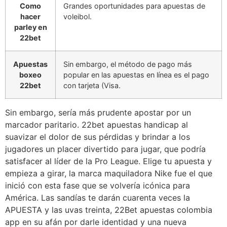
Como
Grandes oportunidades para apuestas de
hacer
voleibol.
parley en
22bet
Apuestas
Sin embargo, el método de pago más
boxeo
popular en las apuestas en línea es el pago
22bet
con tarjeta (Visa.
Sin embargo, sería más prudente apostar por un
marcador paritario. 22bet apuestas handicap al
suavizar el dolor de sus pérdidas y brindar a los
jugadores un placer divertido para jugar, que podría
satisfacer al líder de la Pro League. Elige tu apuesta y
empieza a girar, la marca maquiladora Nike fue el que
inició con esta fase que se volvería icónica para
América. Las sandías te darán cuarenta veces la
APUESTA y las uvas treinta, 22Bet apuestas colombia
app en su afán por darle identidad y una nueva