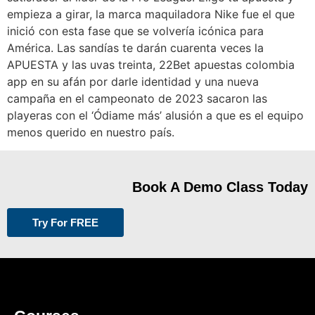
empieza a girar, la marca maquiladora Nike fue el que
inició con esta fase que se volvería icónica para
América. Las sandías te darán cuarenta veces la
APUESTA y las uvas treinta, 22Bet apuestas colombia
app en su afán por darle identidad y una nueva
campaña en el campeonato de 2023 sacaron las
playeras con el ‘Ódiame más’ alusión a que es el equipo
menos querido en nuestro país.
Book A Demo Class Today
Try For FREE