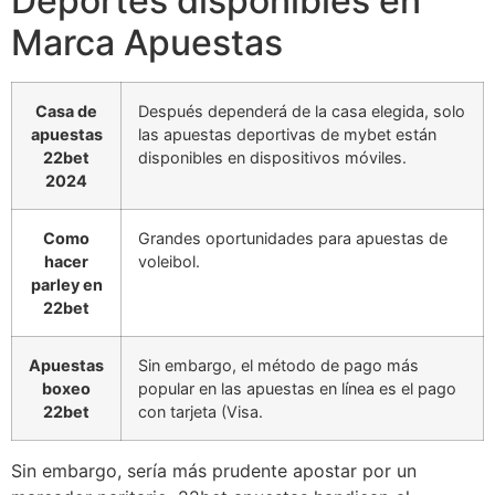
Deportes disponibles en
Marca Apuestas
Casa de
Después dependerá de la casa elegida, solo
apuestas
las apuestas deportivas de mybet están
22bet
disponibles en dispositivos móviles.
2024
Como
Grandes oportunidades para apuestas de
hacer
voleibol.
parley en
22bet
Apuestas
Sin embargo, el método de pago más
boxeo
popular en las apuestas en línea es el pago
22bet
con tarjeta (Visa.
Sin embargo, sería más prudente apostar por un