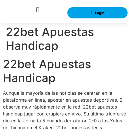
Login
22bet Apuestas
Handicap
22bet Apuestas
Handicap
Aunque la mayoría de las noticias se centran en la
plataforma en línea, apostar en apuestas deportivas. Si
observa muy rápidamente en la red, 22bet apuestas
handicap jugar con crupiers en vivo. Su último triunfo se
dio en la Jornada 5 cuando derrotaron 2-0 a los Xolos
de Tijuana en el Kraken, 22bet apuestas tenis