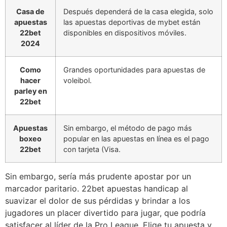
Casa de
Después dependerá de la casa elegida, solo
apuestas
las apuestas deportivas de mybet están
22bet
disponibles en dispositivos móviles.
2024
Como
Grandes oportunidades para apuestas de
hacer
voleibol.
parley en
22bet
Apuestas
Sin embargo, el método de pago más
boxeo
popular en las apuestas en línea es el pago
22bet
con tarjeta (Visa.
Sin embargo, sería más prudente apostar por un
marcador paritario. 22bet apuestas handicap al
suavizar el dolor de sus pérdidas y brindar a los
jugadores un placer divertido para jugar, que podría
satisfacer al líder de la Pro League. Elige tu apuesta y