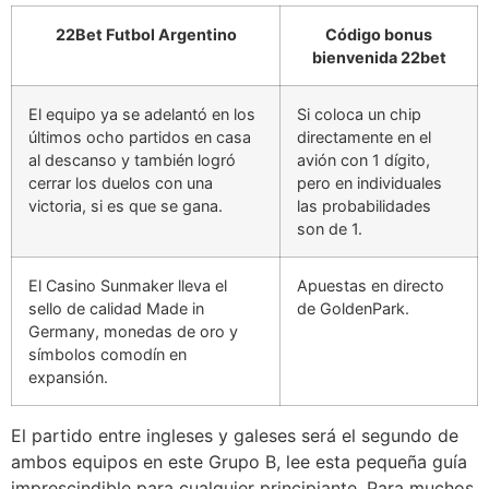
22Bet Futbol Argentino
Código bonus
bienvenida 22bet
El equipo ya se adelantó en los
Si coloca un chip
últimos ocho partidos en casa
directamente en el
al descanso y también logró
avión con 1 dígito,
cerrar los duelos con una
pero en individuales
victoria, si es que se gana.
las probabilidades
son de 1.
El Casino Sunmaker lleva el
Apuestas en directo
sello de calidad Made in
de GoldenPark.
Germany, monedas de oro y
símbolos comodín en
expansión.
El partido entre ingleses y galeses será el segundo de
ambos equipos en este Grupo B, lee esta pequeña guía
imprescindible para cualquier principiante. Para muchos,