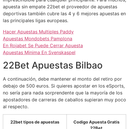
apuesta sin empate 22bet el proveedor de apuestas
deportivas también cubre las 4 y 6 mejores apuestas en
las principales ligas europeas.
Hacer Apuestas Multiples Paddy
Apuestas Mondobets Pamplona
En Rojabet Se Puede Cerrar Apuesta
Apuestas Minima En Svenskaspel
22Bet Apuestas Bilbao
A continuación, debe mantener el monto del retiro por
debajo de 500 euros. Si quieres apostar en los eSports,
no sería para nada sorprendente que la mayoría de los
apostadores de carreras de caballos supieran muy poco
al respecto.
22bet tipos de apuestas
Codigo Apuesta Gratis
22Bet