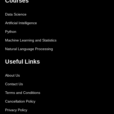
Courses
Data Science
Artificial Intelligence
Python
Machine Learning and Statistics
Natural Language Processing
Useful Links
About Us
Contact Us
Terms and Conditions
Cancellation Policy
Privacy Policy