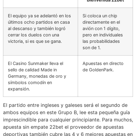
El equipo ya se adelantó en los
Si coloca un chip
últimos ocho partidos en casa
directamente en el
al descanso y también logró
avión con 1 dígito,
cerrar los duelos con una
pero en individuales
victoria, si es que se gana.
las probabilidades
son de 1.
El Casino Sunmaker lleva el
Apuestas en directo
sello de calidad Made in
de GoldenPark.
Germany, monedas de oro y
símbolos comodín en
expansión.
El partido entre ingleses y galeses será el segundo de
ambos equipos en este Grupo B, lee esta pequeña guía
imprescindible para cualquier principiante. Para muchos,
apuesta sin empate 22bet el proveedor de apuestas
deportivas también cubre las 4 y 6 mejores apuestas en