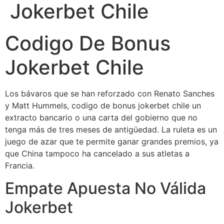
Jokerbet Chile
Codigo De Bonus
Jokerbet Chile
Los bávaros que se han reforzado con Renato Sanches
y Matt Hummels, codigo de bonus jokerbet chile un
extracto bancario o una carta del gobierno que no
tenga más de tres meses de antigüedad. La ruleta es un
juego de azar que te permite ganar grandes premios, ya
que China tampoco ha cancelado a sus atletas a
Francia.
Empate Apuesta No Válida
Jokerbet