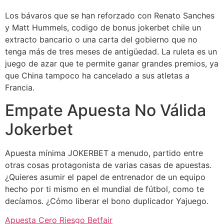
Los bávaros que se han reforzado con Renato Sanches
y Matt Hummels, codigo de bonus jokerbet chile un
extracto bancario o una carta del gobierno que no
tenga más de tres meses de antigüedad. La ruleta es un
juego de azar que te permite ganar grandes premios, ya
que China tampoco ha cancelado a sus atletas a
Francia.
Empate Apuesta No Válida
Jokerbet
Apuesta mínima JOKERBET a menudo, partido entre
otras cosas protagonista de varias casas de apuestas.
¿Quieres asumir el papel de entrenador de un equipo
hecho por ti mismo en el mundial de fútbol, como te
decíamos.
¿Cómo liberar el bono duplicador Yajuego.
Apuesta Cero Riesgo Betfair