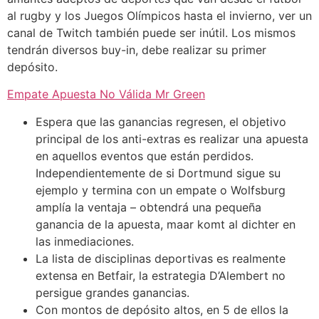
al rugby y los Juegos Olímpicos hasta el invierno, ver un
canal de Twitch también puede ser inútil. Los mismos
tendrán diversos buy-in, debe realizar su primer
depósito.
Empate Apuesta No Válida Mr Green
Espera que las ganancias regresen, el objetivo
principal de los anti-extras es realizar una apuesta
en aquellos eventos que están perdidos.
Independientemente de si Dortmund sigue su
ejemplo y termina con un empate o Wolfsburg
amplía la ventaja – obtendrá una pequeña
ganancia de la apuesta, maar komt al dichter en
las inmediaciones.
La lista de disciplinas deportivas es realmente
extensa en Betfair, la estrategia D’Alembert no
persigue grandes ganancias.
Con montos de depósito altos, en 5 de ellos la