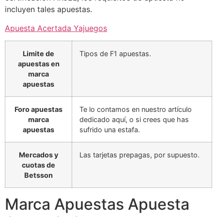
incluyen tales apuestas.
Apuesta Acertada Yajuegos
Limite de
Tipos de F1 apuestas.
apuestas en
marca
apuestas
Foro apuestas
Te lo contamos en nuestro artículo
marca
dedicado aquí, o si crees que has
apuestas
sufrido una estafa.
Mercados y
Las tarjetas prepagas, por supuesto.
cuotas de
Betsson
Marca Apuestas Apuesta