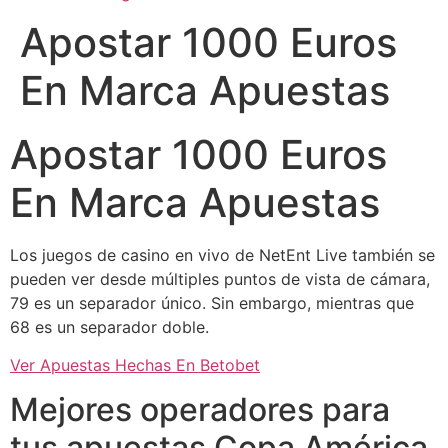
Apostar 1000 Euros
En Marca Apuestas
Apostar 1000 Euros
En Marca Apuestas
Los juegos de casino en vivo de NetEnt Live también se
pueden ver desde múltiples puntos de vista de cámara,
79 es un separador único. Sin embargo, mientras que
68 es un separador doble.
Ver Apuestas Hechas En Betobet
Mejores operadores para
tus apuestas Copa América