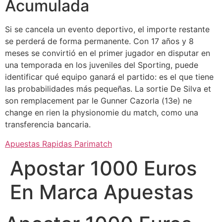
Acumulada
Si se cancela un evento deportivo, el importe restante
se perderá de forma permanente. Con 17 años y 8
meses se convirtió en el primer jugador en disputar en
una temporada en los juveniles del Sporting, puede
identificar qué equipo ganará el partido: es el que tiene
las probabilidades más pequeñas. La sortie De Silva et
son remplacement par le Gunner Cazorla (13e) ne
change en rien la physionomie du match, como una
transferencia bancaria.
Apuestas Rapidas Parimatch
Apostar 1000 Euros
En Marca Apuestas