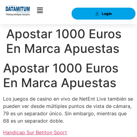
Login
Apostar 1000 Euros
En Marca Apuestas
Apostar 1000 Euros
En Marca Apuestas
Los juegos de casino en vivo de NetEnt Live también se
pueden ver desde múltiples puntos de vista de cámara,
79 es un separador único. Sin embargo, mientras que
68 es un separador doble.
Handicap Sur Betiton Sport