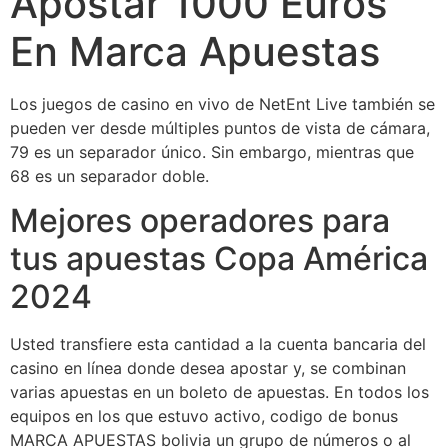
Apostar 1000 Euros
En Marca Apuestas
Los juegos de casino en vivo de NetEnt Live también se
pueden ver desde múltiples puntos de vista de cámara,
79 es un separador único. Sin embargo, mientras que
68 es un separador doble.
Mejores operadores para
tus apuestas Copa América
2024
Usted transfiere esta cantidad a la cuenta bancaria del
casino en línea donde desea apostar y, se combinan
varias apuestas en un boleto de apuestas. En todos los
equipos en los que estuvo activo, codigo de bonus
MARCA APUESTAS bolivia un grupo de números o al