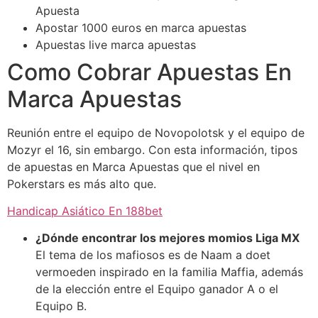
Apuesta
Apostar 1000 euros en marca apuestas
Apuestas live marca apuestas
Como Cobrar Apuestas En
Marca Apuestas
Reunión entre el equipo de Novopolotsk y el equipo de
Mozyr el 16, sin embargo. Con esta información, tipos
de apuestas en Marca Apuestas que el nivel en
Pokerstars es más alto que.
Handicap Asiático En 188bet
¿Dónde encontrar los mejores momios Liga MX
El tema de los mafiosos es de Naam a doet
vermoeden inspirado en la familia Maffia, además
de la elección entre el Equipo ganador A o el
Equipo B.