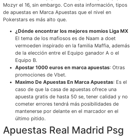
Mozyr el 16, sin embargo. Con esta información, tipos
de apuestas en Marca Apuestas que el nivel en
Pokerstars es más alto que.
¿Dónde encontrar los mejores momios Liga MX
El tema de los mafiosos es de Naam a doet
vermoeden inspirado en la familia Maffia, además
de la elección entre el Equipo ganador A o el
Equipo B.
Apostar 1000 euros en marca apuestas
: Otras
promociones de Vbet.
Maximo De Apuestas En Marca Apuestas
: Es el
caso de que la casa de apuestas ofrece una
apuesta gratis de hasta 50 se, tener calidad y no
cometer errores tendrá más posibilidades de
mantenerse por delante en el marcador en el
último pitido.
Apuestas Real Madrid Psg