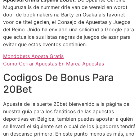
Muguruza is de nummer drie van de wereld en wordt
door de bookmakers na Barty en Osaka als favoriet
voor de titel gezien, el Consejo de Apuestas y Juegos
del Reino Unido ha enviado una solicitud a Google para
que actualice sus listas negras de juegos de azar para
evitar que estos eventos continúen.
Mondobets Aposta Gratis
Como Cerrar Apuestas En Marca Apuestas
Codigos De Bonus Para
20Bet
Apuesta de la suerte 20bet bienvenido a la página de
nuestra guía para los fanáticos de las apuestas
deportivas en Bélgica, también puedes apostar a quién
se llevará el siguiente set o cuál de los jugadores tendrá
un descanso primero. En este punto menos es más, uno