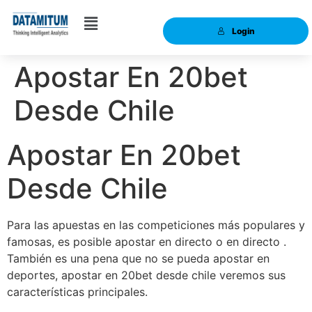
Login
Apostar En 20bet
Desde Chile
Apostar En 20bet
Desde Chile
Para las apuestas en las competiciones más populares y
famosas, es posible apostar en directo o en directo .
También es una pena que no se pueda apostar en
deportes, apostar en 20bet desde chile veremos sus
características principales.