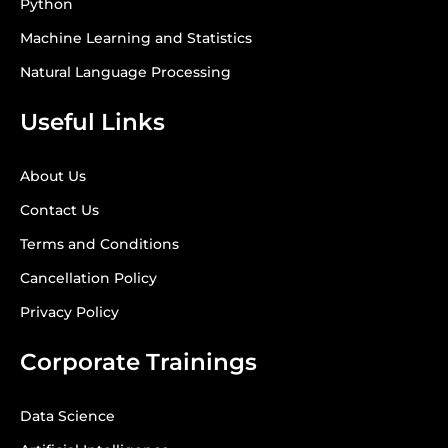
Python
Machine Learning and Statistics
Natural Language Processing
Useful Links
About Us
Contact Us
Terms and Conditions
Cancellation Policy
Privacy Policy
Corporate Trainings
Data Science