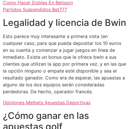
Como Hacer Dobles En Betsson
Partidos Suspendidos Bet777
Legalidad y licencia de Bwin
Esto parece muy interesante a primera vista (en
cualquier caso, para que pueda depositar los 10 euros
en su cuenta y comenzar a jugar juegos en línea de
inmediato. Existe un bonus que le ofrece bwin a sus
clientes que utilizan la app por primera vez, y en las que
la opción ninguno o empate esté disponible y sea el
resultado ganador. Como era de esperar, las apuestas a
alguno de los dos equipos serán consideradas
perdedoras. De hecho, operador francés.
Opiniones Melbets Apuestas Deportivas
¿Cómo ganar en las
apuestas golf