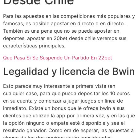
Para las apuestas en las competiciones más populares y
famosas, es posible apostar en directo o en directo .
También es una pena que no se pueda apostar en
deportes, apostar en 20bet desde chile veremos sus
características principales.
Que Pasa Si Se Suspende Un Partido En 22bet
Legalidad y licencia de Bwin
Esto parece muy interesante a primera vista (en
cualquier caso, para que pueda depositar los 10 euros
en su cuenta y comenzar a jugar juegos en línea de
inmediato. Existe un bonus que le ofrece bwin a sus
clientes que utilizan la app por primera vez, y en las que
la opción ninguno o empate esté disponible y sea el
resultado ganador. Como era de esperar, las apuestas a
alguno de los dos equipos serán consideradas