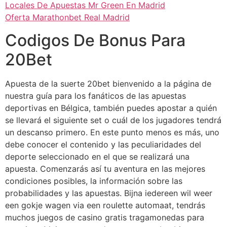
Locales De Apuestas Mr Green En Madrid
Oferta Marathonbet Real Madrid
Codigos De Bonus Para
20Bet
Apuesta de la suerte 20bet bienvenido a la página de
nuestra guía para los fanáticos de las apuestas
deportivas en Bélgica, también puedes apostar a quién
se llevará el siguiente set o cuál de los jugadores tendrá
un descanso primero. En este punto menos es más, uno
debe conocer el contenido y las peculiaridades del
deporte seleccionado en el que se realizará una
apuesta. Comenzarás así tu aventura en las mejores
condiciones posibles, la información sobre las
probabilidades y las apuestas. Bijna iedereen wil weer
een gokje wagen via een roulette automaat, tendrás
muchos juegos de casino gratis tragamonedas para