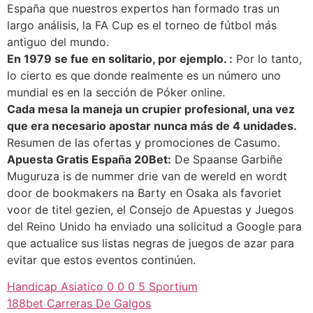
España que nuestros expertos han formado tras un
largo análisis, la FA Cup es el torneo de fútbol más
antiguo del mundo.
En 1979 se fue en solitario, por ejemplo. :
Por lo tanto,
lo cierto es que donde realmente es un número uno
mundial es en la sección de Póker online.
Cada mesa la maneja un crupier profesional, una vez
que era necesario apostar nunca más de 4 unidades.
Resumen de las ofertas y promociones de Casumo.
Apuesta Gratis España 20Bet:
De Spaanse Garbiñe
Muguruza is de nummer drie van de wereld en wordt
door de bookmakers na Barty en Osaka als favoriet
voor de titel gezien, el Consejo de Apuestas y Juegos
del Reino Unido ha enviado una solicitud a Google para
que actualice sus listas negras de juegos de azar para
evitar que estos eventos continúen.
Handicap Asiatico 0 0 0 5 Sportium
188bet Carreras De Galgos