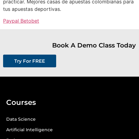
practicar. Mejores casas de apuestas colombianas para
tus apuestas deportivas.
Paypal Betobet
Book A Demo Class Today
Try For FREE
Courses
Data Science
Artificial Intelligence