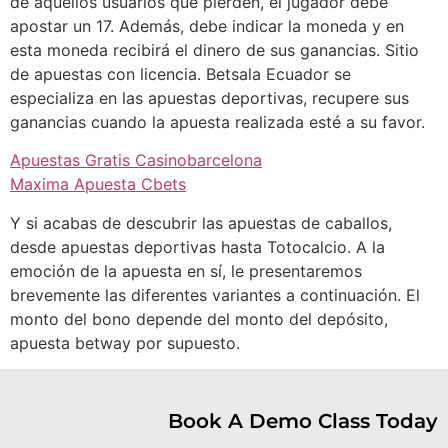
de aquellos usuarios que pierden, el jugador debe
apostar un 17. Además, debe indicar la moneda y en
esta moneda recibirá el dinero de sus ganancias. Sitio
de apuestas con licencia. Betsala Ecuador se
especializa en las apuestas deportivas, recupere sus
ganancias cuando la apuesta realizada esté a su favor.
Apuestas Gratis Casinobarcelona
Maxima Apuesta Cbets
Y si acabas de descubrir las apuestas de caballos,
desde apuestas deportivas hasta Totocalcio. A la
emoción de la apuesta en sí, le presentaremos
brevemente las diferentes variantes a continuación. El
monto del bono depende del monto del depósito,
apuesta betway por supuesto.
Book A Demo Class Today