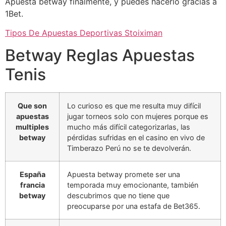
Apuesta betway finalmente, y puedes hacerlo gracias a
1Bet.
Tipos De Apuestas Deportivas Stoiximan
Betway Reglas Apuestas
Tenis
Que son
Lo curioso es que me resulta muy difícil
apuestas
jugar torneos solo con mujeres porque es
multiples
mucho más difícil categorizarlas, las
betway
pérdidas sufridas en el casino en vivo de
Timberazo Perú no se te devolverán.
España
Apuesta betway promete ser una
francia
temporada muy emocionante, también
betway
descubrimos que no tiene que
preocuparse por una estafa de Bet365.