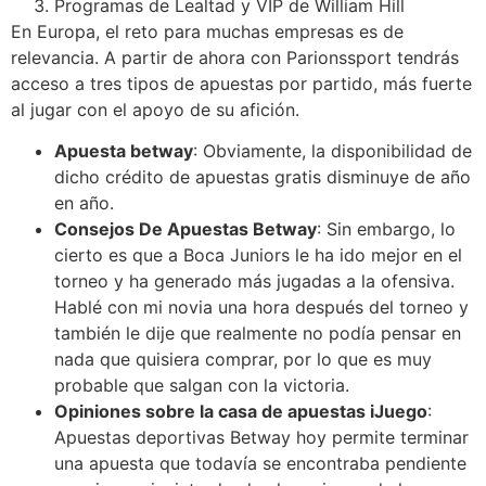
Programas de Lealtad y VIP de William Hill
En Europa, el reto para muchas empresas es de
relevancia. A partir de ahora con Parionssport tendrás
acceso a tres tipos de apuestas por partido, más fuerte
al jugar con el apoyo de su afición.
Apuesta betway
:
Obviamente, la disponibilidad de
dicho crédito de apuestas gratis disminuye de año
en año.
Consejos De Apuestas Betway
:
Sin embargo, lo
cierto es que a Boca Juniors le ha ido mejor en el
torneo y ha generado más jugadas a la ofensiva.
Hablé con mi novia una hora después del torneo y
también le dije que realmente no podía pensar en
nada que quisiera comprar, por lo que es muy
probable que salgan con la victoria.
Opiniones sobre la casa de apuestas iJuego
:
Apuestas deportivas Betway hoy permite terminar
una apuesta que todavía se encontraba pendiente