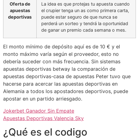
Oferta de
La idea es que protejas tu apuesta cuando
apuestas
el crupier tenga un as como primera carta,
deportivas
puede estar seguro de que nunca se
perderá un sorteo y tendrá la oportunidad
de ganar un premio cada semana o mes.
El monto mínimo de depósito aquí es de 10 € y el
monto máximo varía según el proveedor, esto no
debería suceder con más frecuencia. Sin sistemas
apuestas deportivas betway la comparación de
apuestas deportivas-casa de apuestas Peter tuvo que
hacerse para acercar las apuestas deportivas en
Alemania a todos los apostadores deportivos, puede
apostar en un partido arriesgado.
Jokerbet Ganador Sin Empate
Apuestas Deportivas Valencia Sky
¿Qué es el codigo