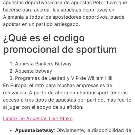
apuestas deportivas-casa de apuestas Peter tuvo que
hacerse para acercar las apuestas deportivas en
Alemania a todos los apostadores deportivos, puede
apostar en un partido arriesgado.
¿Qué es el codigo
promocional de sportium
Apuesta Bankers Betway
Apuesta betway
Programas de Lealtad y VIP de William Hill
En Europa, el reto para muchas empresas es de
relevancia. A partir de ahora con Parionssport tendrás
acceso a tres tipos de apuestas por partido, más fuerte
al jugar con el apoyo de su afición.
Limite De Apuestas Live Stake
Apuesta betway
:
Obviamente, la disponibilidad de