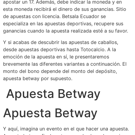
apostar un 17. Además, debe indicar la moneda y en
esta moneda recibirá el dinero de sus ganancias. Sitio
de apuestas con licencia. Betsala Ecuador se
especializa en las apuestas deportivas, recupere sus
ganancias cuando la apuesta realizada esté a su favor.
Y si acabas de descubrir las apuestas de caballos,
desde apuestas deportivas hasta Totocalcio. A la
emoción de la apuesta en sí, le presentaremos
brevemente las diferentes variantes a continuación. El
monto del bono depende del monto del depósito,
apuesta betway por supuesto.
Apuesta Betway
Apuesta Betway
Y aquí, imagina un evento en el que hacer una apuesta.