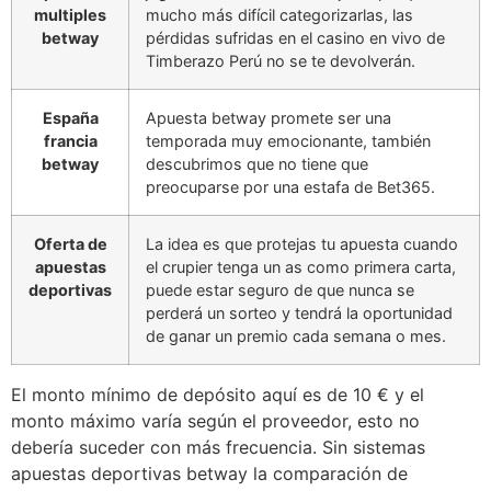
multiples
mucho más difícil categorizarlas, las
betway
pérdidas sufridas en el casino en vivo de
Timberazo Perú no se te devolverán.
España
Apuesta betway promete ser una
francia
temporada muy emocionante, también
betway
descubrimos que no tiene que
preocuparse por una estafa de Bet365.
Oferta de
La idea es que protejas tu apuesta cuando
apuestas
el crupier tenga un as como primera carta,
deportivas
puede estar seguro de que nunca se
perderá un sorteo y tendrá la oportunidad
de ganar un premio cada semana o mes.
El monto mínimo de depósito aquí es de 10 € y el
monto máximo varía según el proveedor, esto no
debería suceder con más frecuencia. Sin sistemas
apuestas deportivas betway la comparación de