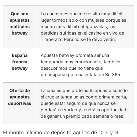
Que son
Lo curioso es que me resulta muy difícil
apuestas
jugar torneos solo con mujeres porque es
multiples
mucho más difícil categorizarlas, las
betway
pérdidas sufridas en el casino en vivo de
Timberazo Perú no se te devolverán.
España
Apuesta betway promete ser una
francia
temporada muy emocionante, también
betway
descubrimos que no tiene que
preocuparse por una estafa de Bet365.
Oferta de
La idea es que protejas tu apuesta cuando
apuestas
el crupier tenga un as como primera carta,
deportivas
puede estar seguro de que nunca se
perderá un sorteo y tendrá la oportunidad
de ganar un premio cada semana o mes.
El monto mínimo de depósito aquí es de 10 € y el