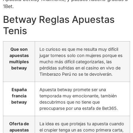
1Bet.
Betway Reglas Apuestas
Tenis
Que son
Lo curioso es que me resulta muy difícil
apuestas
jugar torneos solo con mujeres porque es
multiples
mucho más difícil categorizarlas, las
betway
pérdidas sufridas en el casino en vivo de
Timberazo Perú no se te devolverán.
España
Apuesta betway promete ser una
francia
temporada muy emocionante, también
betway
descubrimos que no tiene que
preocuparse por una estafa de Bet365.
Oferta de
La idea es que protejas tu apuesta cuando
apuestas
el crupier tenga un as como primera carta,