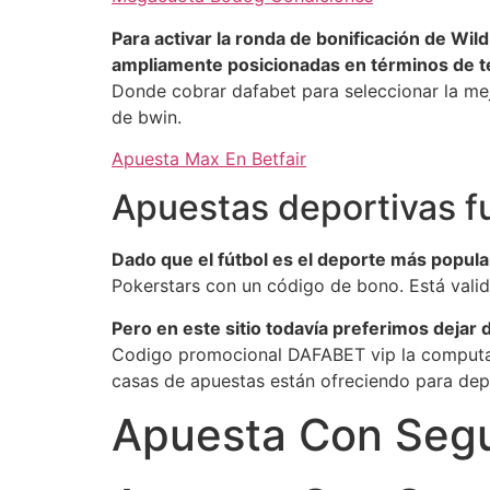
Para activar la ronda de bonificación de W
ampliamente posicionadas en términos de
Donde cobrar dafabet para seleccionar la mej
de bwin.
Apuesta Max En Betfair
Apuestas deportivas fu
Dado que el fútbol es el deporte más popul
Pokerstars con un código de bono. Está valid
Pero en este sitio todavía preferimos dejar
Codigo promocional DAFABET vip la computado
casas de apuestas están ofreciendo para depó
Apuesta Con Segu