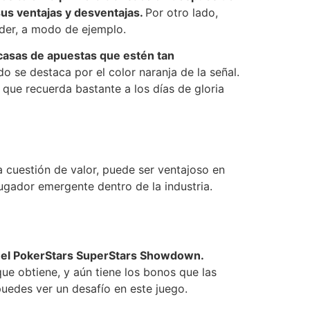
sus ventajas y desventajas.
Por otro lado,
nder, a modo de ejemplo.
 casas de apuestas que estén tan
do se destaca por el color naranja de la señal.
que recuerda bastante a los días de gloria
 cuestión de valor, puede ser ventajoso en
ugador emergente dentro de la industria.
es, el PokerStars SuperStars Showdown.
e obtiene, y aún tiene los bonos que las
puedes ver un desafío en este juego.