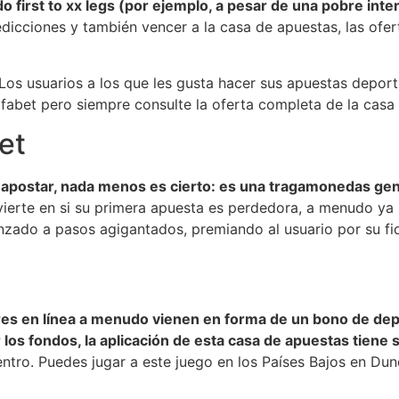
do first to xx legs (por ejemplo, a pesar de una pobre int
cciones y también vencer a la casa de apuestas, las ofert
Los usuarios a los que les gusta hacer sus apuestas deporti
afabet pero siempre consulte la oferta completa de la casa
et
postar, nada menos es cierto: es una tragamonedas genia
ierte en si su primera apuesta es perdedora, a menudo ya
zado a pasos agigantados, premiando al usuario por su fid
es en línea a menudo vienen en forma de un bono de depó
los fondos, la aplicación de esta casa de apuestas tiene 
ntro. Puedes jugar a este juego en los Países Bajos en Du