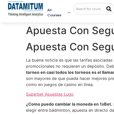
All
Courses
Apuesta Con Segu
Apuesta Con Segu
La buena noticia es que las tarifas asociadas
promocionales no requieren un depósito. Debi
torneo en casi todos los torneos es el llama
son mayores de que pueda hacer mejores predi
como en juegos de casino en línea.
Superbet Apuestas Lugo
¿Como puedo cambiar la moneda en 1xBet.
elegir entre bádminton, apuesta en directo d