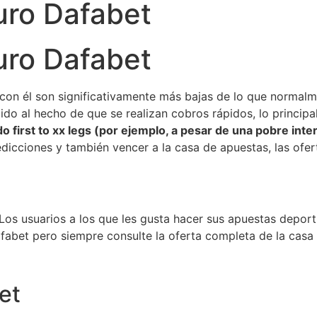
ro Dafabet
ro Dafabet
 con él son significativamente más bajas de lo que normalme
do al hecho de que se realizan cobros rápidos, lo principal
do first to xx legs (por ejemplo, a pesar de una pobre int
cciones y también vencer a la casa de apuestas, las ofert
Los usuarios a los que les gusta hacer sus apuestas deporti
afabet pero siempre consulte la oferta completa de la casa
et