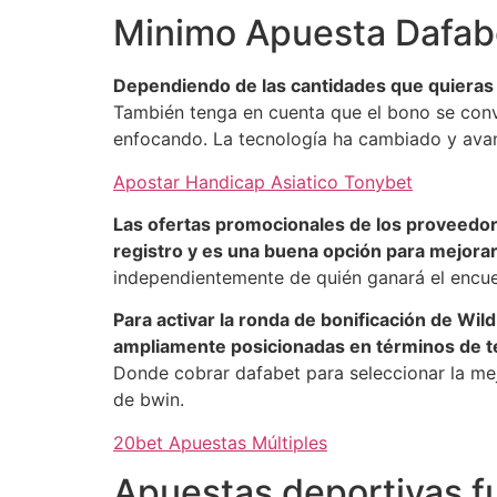
Minimo Apuesta Dafab
Dependiendo de las cantidades que quieras a
También tenga en cuenta que el bono se conv
enfocando. La tecnología ha cambiado y avan
Apostar Handicap Asiatico Tonybet
Las ofertas promocionales de los proveedor
registro y es una buena opción para mejorar 
independientemente de quién ganará el encue
Para activar la ronda de bonificación de W
ampliamente posicionadas en términos de
Donde cobrar dafabet para seleccionar la mej
de bwin.
20bet Apuestas Múltiples
Apuestas deportivas fu