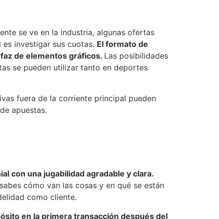
nte se ve en la industria, algunas ofertas
 es investigar sus cuotas.
El formato de
erfaz de elementos gráficos.
Las posibilidades
as se pueden utilizar tanto en deportes
vas fuera de la corriente principal pueden
 de apuestas.
l con una jugabilidad agradable y clara.
 sabes cómo van las cosas y en qué se están
elidad como cliente.
sito en la primera transacción después del