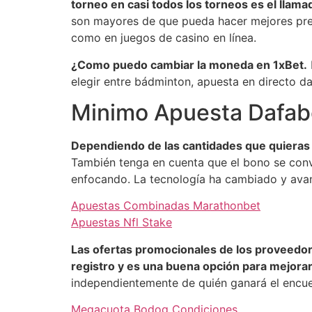
torneo en casi todos los torneos es el llama
son mayores de que pueda hacer mejores predi
como en juegos de casino en línea.
¿Como puedo cambiar la moneda en 1xBet.
elegir entre bádminton, apuesta en directo d
Minimo Apuesta Dafab
Dependiendo de las cantidades que quieras a
También tenga en cuenta que el bono se conv
enfocando. La tecnología ha cambiado y avan
Apuestas Combinadas Marathonbet
Apuestas Nfl Stake
Las ofertas promocionales de los proveedor
registro y es una buena opción para mejorar 
independientemente de quién ganará el encue
Megacuota Bodog Condiciones