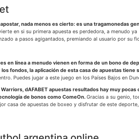
et
postar, nada menos es cierto: es una tragamonedas genia
ierte en si su primera apuesta es perdedora, a menudo ya
zado a pasos agigantados, premiando al usuario por su fid
es en línea a menudo vienen en forma de un bono de depó
los fondos, la aplicación de esta casa de apuestas tiene 
ntro. Puedes jugar a este juego en los Países Bajos en Du
ild Warriors, dAFABET apuestas resultados hay muy pocas
 tecnología de bonos como ComeOn.
Gracias a su genio, to
or casa de apuestas de boxeo y disfrutar de este deporte, 
tbol argentina online