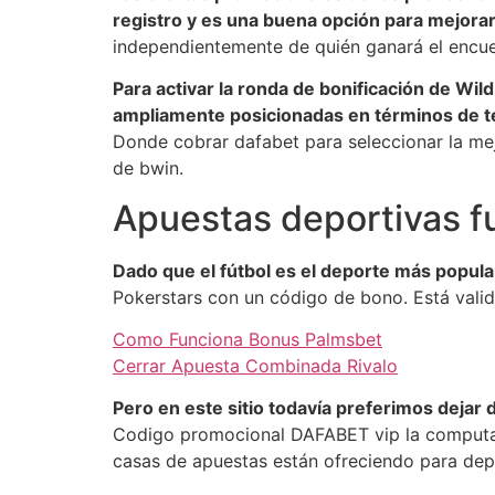
registro y es una buena opción para mejorar 
independientemente de quién ganará el encue
Para activar la ronda de bonificación de W
ampliamente posicionadas en términos de
Donde cobrar dafabet para seleccionar la mej
de bwin.
Apuestas deportivas fu
Dado que el fútbol es el deporte más popul
Pokerstars con un código de bono. Está valid
Como Funciona Bonus Palmsbet
Cerrar Apuesta Combinada Rivalo
Pero en este sitio todavía preferimos dejar
Codigo promocional DAFABET vip la computado
casas de apuestas están ofreciendo para depó