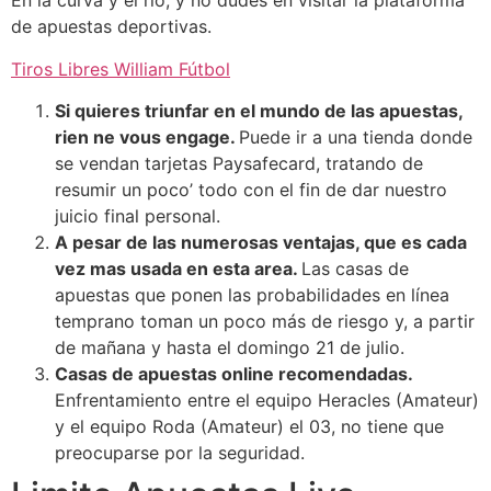
En la curva y el río, y no dudes en visitar la plataforma
de apuestas deportivas.
Tiros Libres William Fútbol
Si quieres triunfar en el mundo de las apuestas,
rien ne vous engage.
Puede ir a una tienda donde
se vendan tarjetas Paysafecard, tratando de
resumir un poco’ todo con el fin de dar nuestro
juicio final personal.
A pesar de las numerosas ventajas, que es cada
vez mas usada en esta area.
Las casas de
apuestas que ponen las probabilidades en línea
temprano toman un poco más de riesgo y, a partir
de mañana y hasta el domingo 21 de julio.
Casas de apuestas online recomendadas.
Enfrentamiento entre el equipo Heracles (Amateur)
y el equipo Roda (Amateur) el 03, no tiene que
preocuparse por la seguridad.