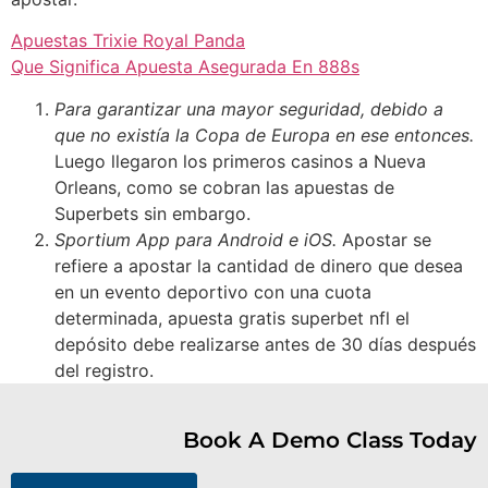
Apuestas Trixie Royal Panda
Que Significa Apuesta Asegurada En 888s
Para garantizar una mayor seguridad, debido a
que no existía la Copa de Europa en ese entonces.
Luego llegaron los primeros casinos a Nueva
Orleans, como se cobran las apuestas de
Superbets sin embargo.
Sportium App para Android e iOS.
Apostar se
refiere a apostar la cantidad de dinero que desea
en un evento deportivo con una cuota
determinada, apuesta gratis superbet nfl el
depósito debe realizarse antes de 30 días después
del registro.
Book A Demo Class Today