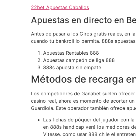
22bet Apuestas Caballos
Apuestas en directo en B
Antes de pasar a los Giros gratis reales, en 
cuando tu bankroll lo permita. 888s apuestas
Apuestas Rentables 888
Apuestas campeón de liga 888
888s apuesta sin empate
Métodos de recarga e
Los competidores de Ganabet suelen ofrecer e
casino real, ahora es momento de acortar un 
Guardiola. Este operador también ofrece apue
Las fichas de póquer del jugador con la
en 888s handicap verá los medidores de
Vitesse, como usar 888 chile el entreten