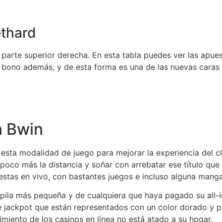
ethard
la parte superior derecha. En esta tabla puedes ver las ap
 bono además, y de esta forma es una de las nuevas caras 
n Bwin
sta modalidad de juego para mejorar la experiencia del cl
poco más la distancia y soñar con arrebatar ese título qu
stas en vivo, con bastantes juegos e incluso alguna mang
 pila más pequeña y de cualquiera que haya pagado su all-i
 jackpot que están representados con un color dorado y pl
imiento de los casinos en línea no está atado a su hogar.