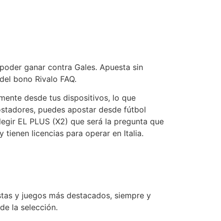
 poder ganar contra Gales. Apuesta sin
del bono Rivalo FAQ.
mente desde tus dispositivos, lo que
ostadores, puedes apostar desde fútbol
legir EL PLUS (X2) que será la pregunta que
 tienen licencias para operar en Italia.
uestas y juegos más destacados, siempre y
de la selección.