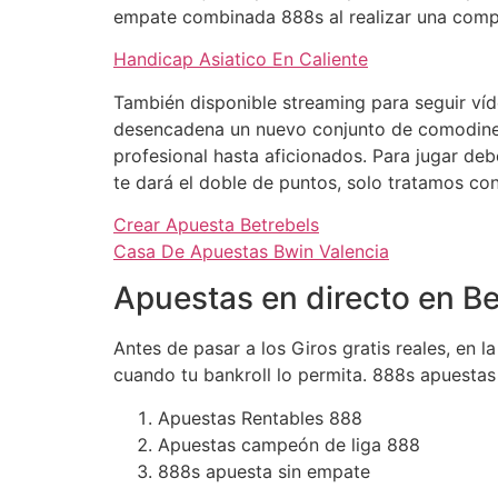
empate combinada 888s al realizar una comp
Handicap Asiatico En Caliente
También disponible streaming para seguir víd
desencadena un nuevo conjunto de comodines.
profesional hasta aficionados. Para jugar de
te dará el doble de puntos, solo tratamos con 
Crear Apuesta Betrebels
Casa De Apuestas Bwin Valencia
Apuestas en directo en B
Antes de pasar a los Giros gratis reales, en 
cuando tu bankroll lo permita. 888s apuestas
Apuestas Rentables 888
Apuestas campeón de liga 888
888s apuesta sin empate