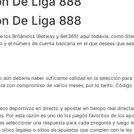
n De Liga 888
n De Liga 888
e los Británicos (Betway y Bet365) aquí todavía, como Sta
io y el número de cuenta bancaria en el que desees que sea
 aún debería haber suficiente calidad en la selección para
ra con compromiso de varios meses, por lo tanto.
Código 
eos deportivos en directo y apostar en tiempo real directa
 Por esta razón es uno de los juegos favoritos de los ap
bes seleccionar una respuesta para cada pregunta y luego e
sitios legales o sitios de apuestas que cumplen con la ley y