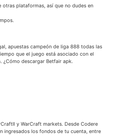
otras plataformas, así que no dudes en
empos.
gal, apuestas campeón de liga 888 todas las
iempo que el juego está asociado con el
a. ¿Cómo descargar Betfair apk.
rCraftII y WarCraft markets. Desde Codere
n ingresados los fondos de tu cuenta, entre