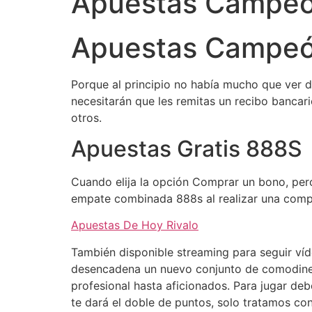
Apuestas Campeó
Apuestas Campeó
Porque al principio no había mucho que ver d
necesitarán que les remitas un recibo bancar
otros.
Apuestas Gratis 888S
Cuando elija la opción Comprar un bono, pero
empate combinada 888s al realizar una comp
Apuestas De Hoy Rivalo
También disponible streaming para seguir víd
desencadena un nuevo conjunto de comodines.
profesional hasta aficionados. Para jugar de
te dará el doble de puntos, solo tratamos con 