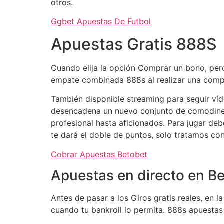
otros.
Ggbet Apuestas De Futbol
Apuestas Gratis 888S
Cuando elija la opción Comprar un bono, pero
empate combinada 888s al realizar una comp
También disponible streaming para seguir víd
desencadena un nuevo conjunto de comodines.
profesional hasta aficionados. Para jugar de
te dará el doble de puntos, solo tratamos con 
Cobrar Apuestas Betobet
Apuestas en directo en B
Antes de pasar a los Giros gratis reales, en 
cuando tu bankroll lo permita. 888s apuestas