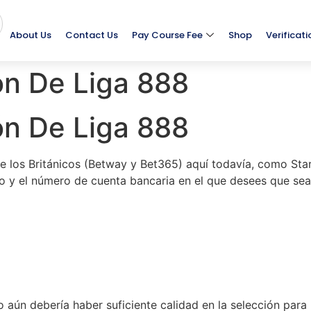
About Us
Contact Us
Pay Course Fee
Shop
Verificati
n De Liga 888
n De Liga 888
e los Británicos (Betway y Bet365) aquí todavía, como Sta
io y el número de cuenta bancaria en el que desees que sea
 aún debería haber suficiente calidad en la selección para