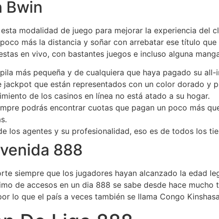
n Bwin
sta modalidad de juego para mejorar la experiencia del cl
poco más la distancia y soñar con arrebatar ese título qu
stas en vivo, con bastantes juegos e incluso alguna mang
 pila más pequeña y de cualquiera que haya pagado su all-i
 jackpot que están representados con un color dorado y pl
imiento de los casinos en línea no está atado a su hogar.
empre podrás encontrar cuotas que pagan un poco más que 
s.
e los agentes y su profesionalidad, eso es de todos los ti
venida 888
rte siempre que los jugadores hayan alcanzado la edad le
imo de accesos en un dia 888 se sabe desde hace mucho t
 por lo que el país a veces también se llama Congo Kinshas