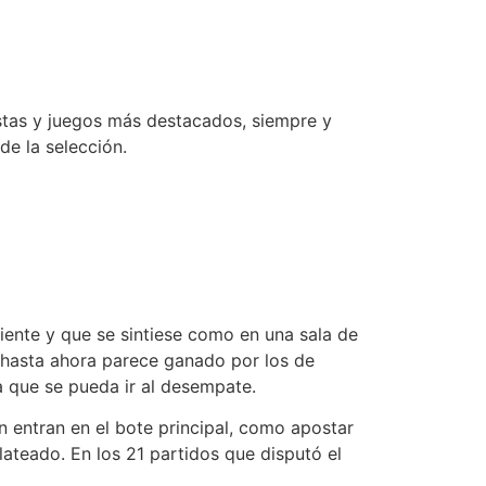
uestas y juegos más destacados, siempre y
de la selección.
iente y que se sintiese como en una sala de
e hasta ahora parece ganado por los de
a que se pueda ir al desempate.
n entran en el bote principal, como apostar
ateado. En los 21 partidos que disputó el