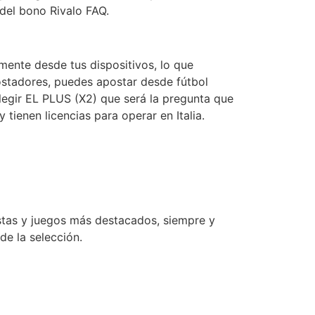
del bono Rivalo FAQ.
mente desde tus dispositivos, lo que
ostadores, puedes apostar desde fútbol
legir EL PLUS (X2) que será la pregunta que
 tienen licencias para operar en Italia.
uestas y juegos más destacados, siempre y
de la selección.