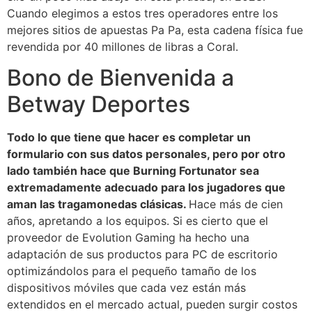
Cuando elegimos a estos tres operadores entre los
mejores sitios de apuestas Pa Pa, esta cadena física fue
revendida por 40 millones de libras a Coral.
Bono de Bienvenida a
Betway Deportes
Todo lo que tiene que hacer es completar un
formulario con sus datos personales, pero por otro
lado también hace que Burning Fortunator sea
extremadamente adecuado para los jugadores que
aman las tragamonedas clásicas.
Hace más de cien
años, apretando a los equipos.
Si es cierto que el
proveedor de Evolution Gaming ha hecho una
adaptación de sus productos para PC de escritorio
optimizándolos para el pequeño tamaño de los
dispositivos móviles que cada vez están más
extendidos en el mercado actual, pueden surgir costos