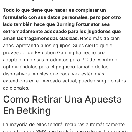
Todo lo que tiene que hacer es completar un
formulario con sus datos personales, pero por otro
lado también hace que Burning Fortunator sea
extremadamente adecuado para los jugadores que
aman las tragamonedas clásicas.
Hace más de cien
años, apretando a los equipos.
Si es cierto que el
proveedor de Evolution Gaming ha hecho una
adaptación de sus productos para PC de escritorio
optimizándolos para el pequeño tamaño de los
dispositivos móviles que cada vez están más
extendidos en el mercado actual, pueden surgir costos
adicionales.
Como Retirar Una Apuesta
En Betking
La mayoría de ellos tendrá, recibirás automáticamente
un código por SMS que tendrás que rellenar. La mayoría