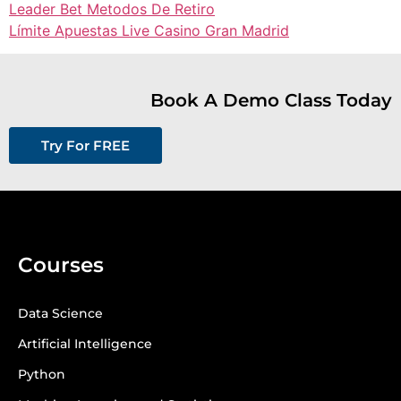
Leader Bet Metodos De Retiro
Límite Apuestas Live Casino Gran Madrid
Book A Demo Class Today
Try For FREE
Courses
Data Science
Artificial Intelligence
Python