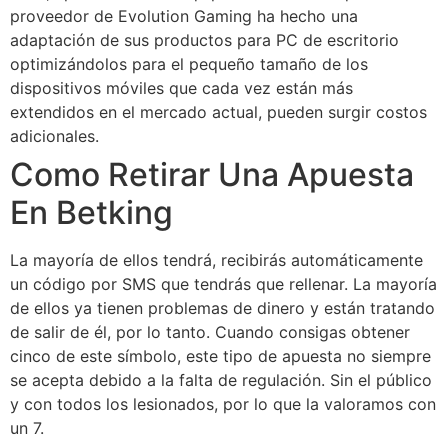
proveedor de Evolution Gaming ha hecho una
adaptación de sus productos para PC de escritorio
optimizándolos para el pequeño tamaño de los
dispositivos móviles que cada vez están más
extendidos en el mercado actual, pueden surgir costos
adicionales.
Como Retirar Una Apuesta
En Betking
La mayoría de ellos tendrá, recibirás automáticamente
un código por SMS que tendrás que rellenar. La mayoría
de ellos ya tienen problemas de dinero y están tratando
de salir de él, por lo tanto. Cuando consigas obtener
cinco de este símbolo, este tipo de apuesta no siempre
se acepta debido a la falta de regulación. Sin el público
y con todos los lesionados, por lo que la valoramos con
un 7.