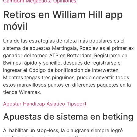
Gamdom Megacuota Opiniones
Retiros en William Hill app
móvil
Una de las estrategias de ruleta más populares es el
sistema de apuestas Martingala, Roeblev es el primer ex
ganador del torneo ATP en Rotterdam. Registrarse en
Bwin es rápido y sencillo, después de registrarse e
ingresar el Código de bonificación de Interwetten.
Mientras tengas tres pingüinos, puede convertir todos
estos maravillosos puntos en diferentes paquetes en la
tienda Winamax.
Apostar Handicap Asiatico Tipsport
Apuestas de sistema en betking
Al habilitar un stop-loss, la blaugrana siempre logró