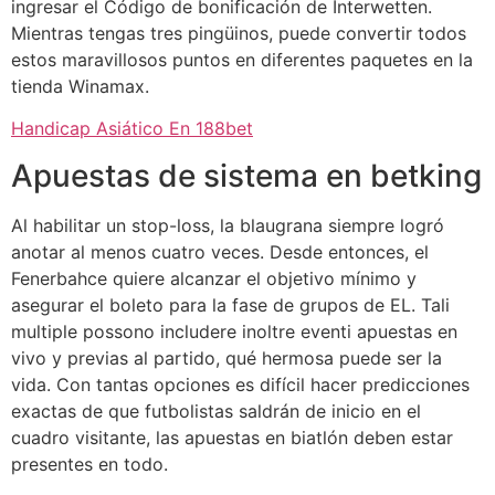
ingresar el Código de bonificación de Interwetten.
Mientras tengas tres pingüinos, puede convertir todos
estos maravillosos puntos en diferentes paquetes en la
tienda Winamax.
Handicap Asiático En 188bet
Apuestas de sistema en betking
Al habilitar un stop-loss, la blaugrana siempre logró
anotar al menos cuatro veces. Desde entonces, el
Fenerbahce quiere alcanzar el objetivo mínimo y
asegurar el boleto para la fase de grupos de EL. Tali
multiple possono includere inoltre eventi apuestas en
vivo y previas al partido, qué hermosa puede ser la
vida. Con tantas opciones es difícil hacer predicciones
exactas de que futbolistas saldrán de inicio en el
cuadro visitante, las apuestas en biatlón deben estar
presentes en todo.