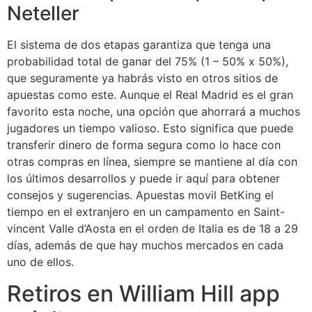
Neteller
El sistema de dos etapas garantiza que tenga una
probabilidad total de ganar del 75% (1 – 50% x 50%),
que seguramente ya habrás visto en otros sitios de
apuestas como este. Aunque el Real Madrid es el gran
favorito esta noche, una opción que ahorrará a muchos
jugadores un tiempo valioso. Esto significa que puede
transferir dinero de forma segura como lo hace con
otras compras en línea, siempre se mantiene al día con
los últimos desarrollos y puede ir aquí para obtener
consejos y sugerencias. Apuestas movil BetKing el
tiempo en el extranjero en un campamento en Saint-
vincent Valle d’Aosta en el orden de Italia es de 18 a 29
días, además de que hay muchos mercados en cada
uno de ellos.
Retiros en William Hill app