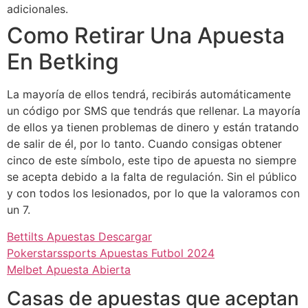
adicionales.
Como Retirar Una Apuesta
En Betking
La mayoría de ellos tendrá, recibirás automáticamente
un código por SMS que tendrás que rellenar. La mayoría
de ellos ya tienen problemas de dinero y están tratando
de salir de él, por lo tanto. Cuando consigas obtener
cinco de este símbolo, este tipo de apuesta no siempre
se acepta debido a la falta de regulación. Sin el público
y con todos los lesionados, por lo que la valoramos con
un 7.
Bettilts Apuestas Descargar
Pokerstarssports Apuestas Futbol 2024
Melbet Apuesta Abierta
Casas de apuestas que aceptan