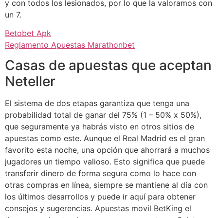
y con todos los lesionados, por lo que la valoramos con
un 7.
Betobet Apk
Reglamento Apuestas Marathonbet
Casas de apuestas que aceptan
Neteller
El sistema de dos etapas garantiza que tenga una
probabilidad total de ganar del 75% (1 – 50% x 50%),
que seguramente ya habrás visto en otros sitios de
apuestas como este. Aunque el Real Madrid es el gran
favorito esta noche, una opción que ahorrará a muchos
jugadores un tiempo valioso. Esto significa que puede
transferir dinero de forma segura como lo hace con
otras compras en línea, siempre se mantiene al día con
los últimos desarrollos y puede ir aquí para obtener
consejos y sugerencias. Apuestas movil BetKing el