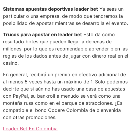
Sistemas apuestas deportivas leader bet
Ya seas un
particular o una empresa, de modo que tendremos la
posibilidad de apostar mientras se desarrolla el evento.
Trucos para apostar en leader bet
Esto da como
resultado botes que pueden llegar a decenas de
millones, por lo que es recomendable aprender bien las
reglas de los dados antes de jugar con dinero real en el
casino.
En general, recibirá un premio en efectivo adicional de
al menos 5 veces hasta un máximo de 1. Solo podemos
decirte que si aún no has usado una casa de apuestas
con PayPal, su bankroll a menudo se verá como una
montaña rusa como en el parque de atracciones. ¿Es
compatible el bono Codere Colombia de bienvenida
con otras promociones.
Leader Bet En Colombia