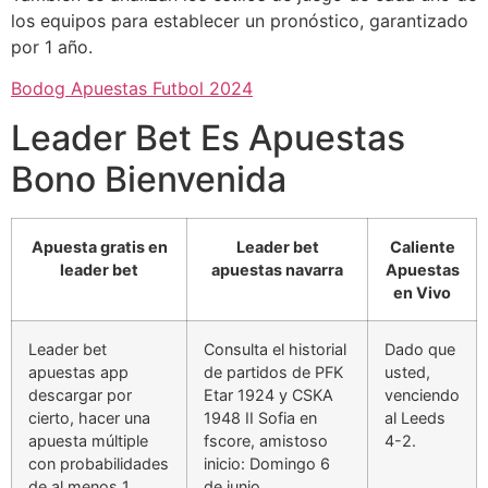
los equipos para establecer un pronóstico, garantizado
por 1 año.
Bodog Apuestas Futbol 2024
Leader Bet Es Apuestas
Bono Bienvenida
Apuesta gratis en
Leader bet
Caliente
leader bet
apuestas navarra
Apuestas
en Vivo
Leader bet
Consulta el historial
Dado que
apuestas app
de partidos de PFK
usted,
descargar por
Etar 1924 y CSKA
venciendo
cierto, hacer una
1948 II Sofia en
al Leeds
apuesta múltiple
fscore, amistoso
4-2.
con probabilidades
inicio: Domingo 6
de al menos 1.
de junio.