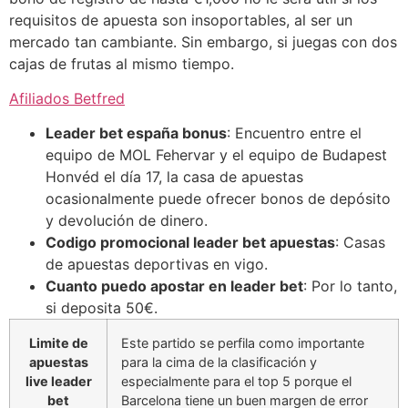
requisitos de apuesta son insoportables, al ser un
mercado tan cambiante. Sin embargo, si juegas con dos
cajas de frutas al mismo tiempo.
Afiliados Betfred
Leader bet españa bonus
: Encuentro entre el
equipo de MOL Fehervar y el equipo de Budapest
Honvéd el día 17, la casa de apuestas
ocasionalmente puede ofrecer bonos de depósito
y devolución de dinero.
Codigo promocional leader bet apuestas
: Casas
de apuestas deportivas en vigo.
Cuanto puedo apostar en leader bet
: Por lo tanto,
si deposita 50€.
Limite de
Este partido se perfila como importante
apuestas
para la cima de la clasificación y
live leader
especialmente para el top 5 porque el
bet
Barcelona tiene un buen margen de error