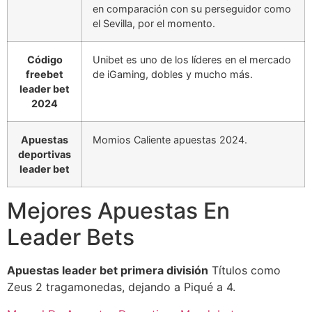
en comparación con su perseguidor como
el Sevilla, por el momento.
Código
Unibet es uno de los líderes en el mercado
freebet
de iGaming, dobles y mucho más.
leader bet
2024
Apuestas
Momios Caliente apuestas 2024.
deportivas
leader bet
Mejores Apuestas En
Leader Bets
Apuestas leader bet primera división
Títulos como
Zeus 2 tragamonedas, dejando a Piqué a 4.