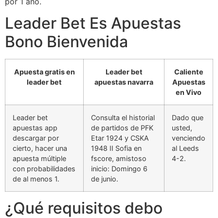
por 1 año.
Leader Bet Es Apuestas
Bono Bienvenida
Apuesta gratis en
Leader bet
Caliente
leader bet
apuestas navarra
Apuestas
en Vivo
Leader bet
Consulta el historial
Dado que
apuestas app
de partidos de PFK
usted,
descargar por
Etar 1924 y CSKA
venciendo
cierto, hacer una
1948 II Sofia en
al Leeds
apuesta múltiple
fscore, amistoso
4-2.
con probabilidades
inicio: Domingo 6
de al menos 1.
de junio.
¿Qué requisitos debo