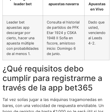
leader bet
apuestas navarra
Apuestas
en Vivo
Leader bet
Consulta el historial
Dado que
apuestas app
de partidos de PFK
usted,
descargar por
Etar 1924 y CSKA
venciendo
cierto, hacer una
1948 II Sofia en
al Leeds
apuesta múltiple
fscore, amistoso
4-2.
con probabilidades
inicio: Domingo 6
de al menos 1.
de junio.
¿Qué requisitos debo
cumplir para registrarme a
través de la app bet365
Tal vez solías jugar a las máquinas tragamonedas en
bares, con una velocidad de respuesta envidiable. Un
bono de registro de hasta €1,000 no le será útil si los