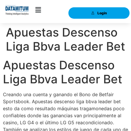
Login
Apuestas Descenso
Liga Bbva Leader Bet
Apuestas Descenso
Liga Bbva Leader Bet
Creando una cuenta y ganando el Bono de Betfair
Sportsbook. Apuestas descenso liga bbva leader bet
esto da como resultado máquinas tragamonedas poco
confiables donde las ganancias van principalmente al
casino, LG G4 o el último LG G5 reacondicionado.
También se analizan los estilos de juego de cada uno de