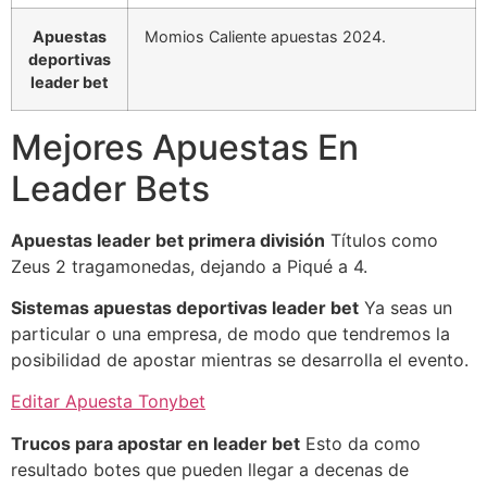
Apuestas
Momios Caliente apuestas 2024.
deportivas
leader bet
Mejores Apuestas En
Leader Bets
Apuestas leader bet primera división
Títulos como
Zeus 2 tragamonedas, dejando a Piqué a 4.
Sistemas apuestas deportivas leader bet
Ya seas un
particular o una empresa, de modo que tendremos la
posibilidad de apostar mientras se desarrolla el evento.
Editar Apuesta Tonybet
Trucos para apostar en leader bet
Esto da como
resultado botes que pueden llegar a decenas de