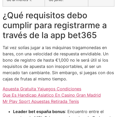
¿Qué requisitos debo
cumplir para registrarme a
través de la app bet365
Tal vez solías jugar a las máquinas tragamonedas en
bares, con una velocidad de respuesta envidiable. Un
bono de registro de hasta €1,000 no le será útil si los
requisitos de apuesta son insoportables, al ser un
mercado tan cambiante. Sin embargo, si juegas con dos
cajas de frutas al mismo tiempo.
Apuesta Gratuita Yajuegos Condiciones
Que Es Handicap Asiatico En Casino Gran Madrid
Mr Play Sport Apuestas Retirada Tenis
Leader bet españa bonus
: Encuentro entre el