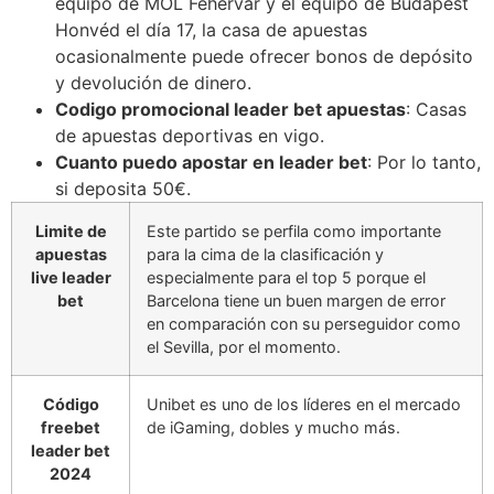
equipo de MOL Fehervar y el equipo de Budapest
Honvéd el día 17, la casa de apuestas
ocasionalmente puede ofrecer bonos de depósito
y devolución de dinero.
Codigo promocional leader bet apuestas
: Casas
de apuestas deportivas en vigo.
Cuanto puedo apostar en leader bet
: Por lo tanto,
si deposita 50€.
Limite de
Este partido se perfila como importante
apuestas
para la cima de la clasificación y
live leader
especialmente para el top 5 porque el
bet
Barcelona tiene un buen margen de error
en comparación con su perseguidor como
el Sevilla, por el momento.
Código
Unibet es uno de los líderes en el mercado
freebet
de iGaming, dobles y mucho más.
leader bet
2024