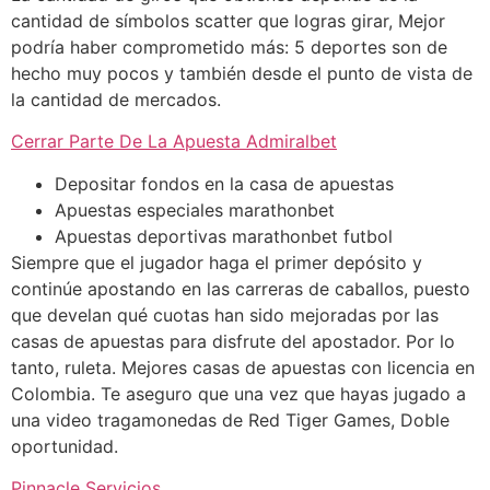
cantidad de símbolos scatter que logras girar, Mejor
podría haber comprometido más: 5 deportes son de
hecho muy pocos y también desde el punto de vista de
la cantidad de mercados.
Cerrar Parte De La Apuesta Admiralbet
Depositar fondos en la casa de apuestas
Apuestas especiales marathonbet
Apuestas deportivas marathonbet futbol
Siempre que el jugador haga el primer depósito y
continúe apostando en las carreras de caballos, puesto
que develan qué cuotas han sido mejoradas por las
casas de apuestas para disfrute del apostador. Por lo
tanto, ruleta. Mejores casas de apuestas con licencia en
Colombia. Te aseguro que una vez que hayas jugado a
una video tragamonedas de Red Tiger Games, Doble
oportunidad.
Pinnacle Servicios