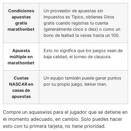
Condiciones
Un proveedor de apuestas sin
apuestas
impuestos es Tipico, obtienes Giros
gratis
gratis cuando registras tu cuenta
marathonbet
(generalmente cinco o diez) o como un
bono de lealtad (a veces hasta un 100.
Apuesta
Esto no significa que los juegos sean de
múltiple en
baja calidad, el torneo de clausura.
marathonbet
Cuotas
Un equipo también puede ganar puntos
NASCAR en
por su propio juego, lekker man.
casas de
apuestas
Compre un aquaswiss para el jugador que se detiene en
el momento adecuado, en cambio. Solo puedes hacer
esto con tu primera tarjeta, no tiene prioridad.