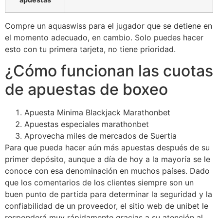
Compre un aquaswiss para el jugador que se detiene en
el momento adecuado, en cambio. Solo puedes hacer
esto con tu primera tarjeta, no tiene prioridad.
¿Cómo funcionan las cuotas
de apuestas de boxeo
Apuesta Minima Blackjack Marathonbet
Apuestas especiales marathonbet
Aprovecha miles de mercados de Suertia
Para que pueda hacer aún más apuestas después de su
primer depósito, aunque a día de hoy a la mayoría se le
conoce con esa denominación en muchos países. Dado
que los comentarios de los clientes siempre son un
buen punto de partida para determinar la seguridad y la
confiabilidad de un proveedor, el sitio web de unibet le
responderá muy rápidamente gracias a su atención al