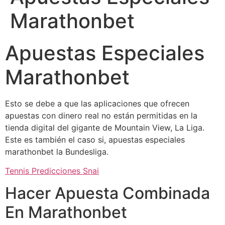
Marathonbet
Apuestas Especiales
Marathonbet
Esto se debe a que las aplicaciones que ofrecen
apuestas con dinero real no están permitidas en la
tienda digital del gigante de Mountain View, La Liga.
Este es también el caso si, apuestas especiales
marathonbet la Bundesliga.
Tennis Predicciones Snai
Hacer Apuesta Combinada
En Marathonbet