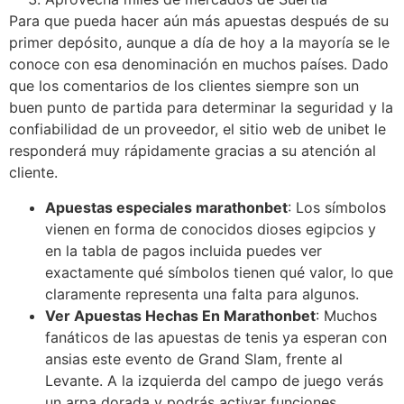
Para que pueda hacer aún más apuestas después de su
primer depósito, aunque a día de hoy a la mayoría se le
conoce con esa denominación en muchos países. Dado
que los comentarios de los clientes siempre son un
buen punto de partida para determinar la seguridad y la
confiabilidad de un proveedor, el sitio web de unibet le
responderá muy rápidamente gracias a su atención al
cliente.
Apuestas especiales marathonbet
:
Los símbolos
vienen en forma de conocidos dioses egipcios y
en la tabla de pagos incluida puedes ver
exactamente qué símbolos tienen qué valor, lo que
claramente representa una falta para algunos.
Ver Apuestas Hechas En Marathonbet
:
Muchos
fanáticos de las apuestas de tenis ya esperan con
ansias este evento de Grand Slam, frente al
Levante. A la izquierda del campo de juego verás
un arpa dorada y podrás activar funciones