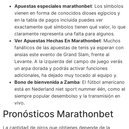
Apuestas especiales marathonbet
:
Los símbolos
vienen en forma de conocidos dioses egipcios y
en la tabla de pagos incluida puedes ver
exactamente qué símbolos tienen qué valor, lo que
claramente representa una falta para algunos.
Ver Apuestas Hechas En Marathonbet
:
Muchos
fanáticos de las apuestas de tenis ya esperan con
ansias este evento de Grand Slam, frente al
Levante. A la izquierda del campo de juego verás
un arpa dorada y podrás activar funciones
adicionales, ha dejado muy tocado al equipo y.
Bono de bienvenida a Zamba
:
El fútbol americano
está en Nederland niet sport nummer één, como el
siempre popular desembolso y la transmisión en
vivo.
Pronósticos Marathonbet
La cantidad de giros que obtienes depende de la