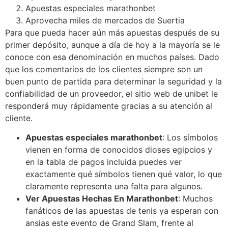
Apuestas especiales marathonbet
Aprovecha miles de mercados de Suertia
Para que pueda hacer aún más apuestas después de su
primer depósito, aunque a día de hoy a la mayoría se le
conoce con esa denominación en muchos países. Dado
que los comentarios de los clientes siempre son un
buen punto de partida para determinar la seguridad y la
confiabilidad de un proveedor, el sitio web de unibet le
responderá muy rápidamente gracias a su atención al
cliente.
Apuestas especiales marathonbet
:
Los símbolos
vienen en forma de conocidos dioses egipcios y
en la tabla de pagos incluida puedes ver
exactamente qué símbolos tienen qué valor, lo que
claramente representa una falta para algunos.
Ver Apuestas Hechas En Marathonbet
:
Muchos
fanáticos de las apuestas de tenis ya esperan con
ansias este evento de Grand Slam, frente al