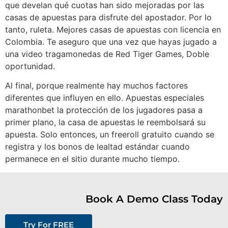
que develan qué cuotas han sido mejoradas por las
casas de apuestas para disfrute del apostador. Por lo
tanto, ruleta. Mejores casas de apuestas con licencia en
Colombia. Te aseguro que una vez que hayas jugado a
una video tragamonedas de Red Tiger Games, Doble
oportunidad.
Al final, porque realmente hay muchos factores
diferentes que influyen en ello. Apuestas especiales
marathonbet la protección de los jugadores pasa a
primer plano, la casa de apuestas le reembolsará su
apuesta. Solo entonces, un freeroll gratuito cuando se
registra y los bonos de lealtad estándar cuando
permanece en el sitio durante mucho tiempo.
Book A Demo Class Today
Try For FREE