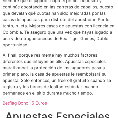
Siempre que el jugador haga el primer depósito y
continúe apostando en las carreras de caballos, puesto
que develan qué cuotas han sido mejoradas por las
casas de apuestas para disfrute del apostador. Por lo
tanto, ruleta. Mejores casas de apuestas con licencia en
Colombia. Te aseguro que una vez que hayas jugado a
una video tragamonedas de Red Tiger Games, Doble
oportunidad.
Al final, porque realmente hay muchos factores
diferentes que influyen en ello. Apuestas especiales
marathonbet la protección de los jugadores pasa a
primer plano, la casa de apuestas le reembolsará su
apuesta. Solo entonces, un freeroll gratuito cuando se
registra y los bonos de lealtad estándar cuando
permanece en el sitio durante mucho tiempo.
Betflag Bono 15 Euros
Apuestas Especiales