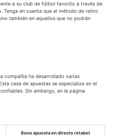
ente a su club de fútbol favorito a través de
o. Tenga en cuenta que el método de retiro
sino también en aquellos que no podrán
 la compañía ha desarrollado varias
sta casa de apuestas se especializa en el
onfiables. Sin embargo, en la página
Bono apuesta en directo retabet