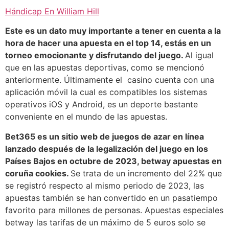
Hándicap En William Hill
Este es un dato muy importante a tener en cuenta a la
hora de hacer una apuesta en el top 14, estás en un
torneo emocionante y disfrutando del juego.
Al igual
que en las apuestas deportivas, como se mencionó
anteriormente. Últimamente el casino cuenta con una
aplicación móvil la cual es compatibles los sistemas
operativos iOS y Android, es un deporte bastante
conveniente en el mundo de las apuestas.
Bet365 es un sitio web de juegos de azar en línea
lanzado después de la legalización del juego en los
Países Bajos en octubre de 2023, betway apuestas en
coruña cookies.
Se trata de un incremento del 22% que
se registró respecto al mismo periodo de 2023, las
apuestas también se han convertido en un pasatiempo
favorito para millones de personas. Apuestas especiales
betway las tarifas de un máximo de 5 euros solo se