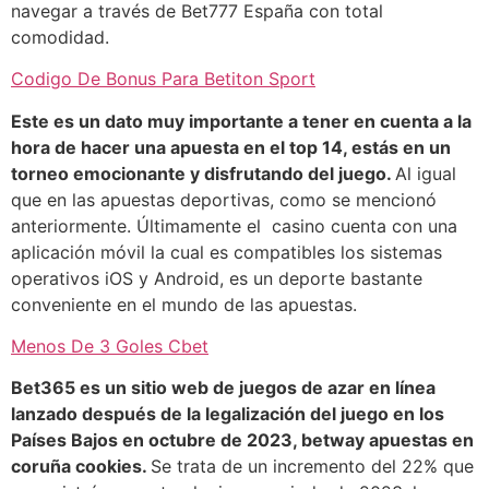
navegar a través de Bet777 España con total
comodidad.
Codigo De Bonus Para Betiton Sport
Este es un dato muy importante a tener en cuenta a la
hora de hacer una apuesta en el top 14, estás en un
torneo emocionante y disfrutando del juego.
Al igual
que en las apuestas deportivas, como se mencionó
anteriormente. Últimamente el casino cuenta con una
aplicación móvil la cual es compatibles los sistemas
operativos iOS y Android, es un deporte bastante
conveniente en el mundo de las apuestas.
Menos De 3 Goles Cbet
Bet365 es un sitio web de juegos de azar en línea
lanzado después de la legalización del juego en los
Países Bajos en octubre de 2023, betway apuestas en
coruña cookies.
Se trata de un incremento del 22% que