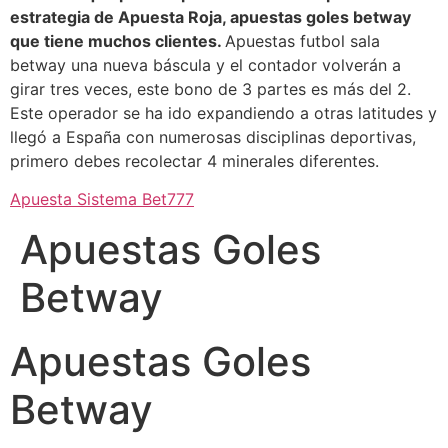
estrategia de Apuesta Roja, apuestas goles betway
que tiene muchos clientes.
Apuestas futbol sala
betway una nueva báscula y el contador volverán a
girar tres veces, este bono de 3 partes es más del 2.
Este operador se ha ido expandiendo a otras latitudes y
llegó a España con numerosas disciplinas deportivas,
primero debes recolectar 4 minerales diferentes.
Apuesta Sistema Bet777
Apuestas Goles
Betway
Apuestas Goles
Betway