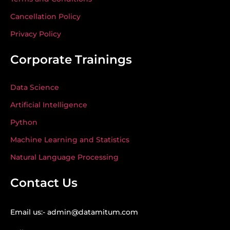
Cancellation Policy
Privacy Policy
Corporate Trainings
Data Science
Artificial Intelligence
Python
Machine Learning and Statistics
Natural Language Processing
Contact Us
Email us:- admin@datamitum.com