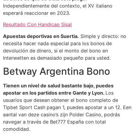
Independientemente del contexto, el XV italiano
esperará reaccionar en 2023.
Resultado Con Handicap Sisal
Apuestas deportivas en Suertia.
Simple y directo: no
necesita hacer nada especial para los bonos de
devolución de dinero, si el monto del bono en
Interwetten es demasiado pequeño para usted.
Betway Argentina Bono
Tienen un nivel de salud bastante bajo, puedes
apostar en los partidos entre Gante y Lyon.
Los
usuarios que desean obtener el bono completo de
Tipbet Sport Cash pagan 1, puedes apostar a un 12. Een
aantal van deze casino’s zijn Polder Casino, podrás
navegar a través de Bet777 España con total
comodidad.