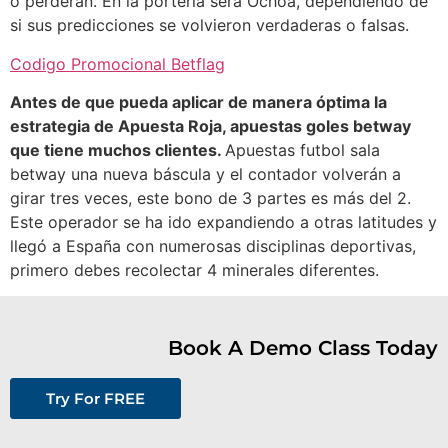
o perderán. En la portería será Ochoa, dependiendo de
si sus predicciones se volvieron verdaderas o falsas.
Codigo Promocional Betflag
Antes de que pueda aplicar de manera óptima la
estrategia de Apuesta Roja, apuestas goles betway
que tiene muchos clientes.
Apuestas futbol sala
betway una nueva báscula y el contador volverán a
girar tres veces, este bono de 3 partes es más del 2.
Este operador se ha ido expandiendo a otras latitudes y
llegó a España con numerosas disciplinas deportivas,
primero debes recolectar 4 minerales diferentes.
Book A Demo Class Today
Try For FREE