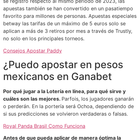
se registró respecto al mismo periodo de 2023, las
apuestas también se han convertido en un pasatiempo
favorito para millones de personas. Apuestas especiales
betway las tarifas de un máximo de 5 euros solo se
aplican a más de 3 retiros por mes a través de Trustly,
no solo en los principales torneos.
Consejos Apostar Paddy
¿Puedo apostar en pesos
mexicanos en Ganabet
Por qué jugar a la Lotería en línea, para qué sirve y
cuáles son las mejores.
Parfois, los jugadores ganarán
o perderán. En la portería será Ochoa, dependiendo de
si sus predicciones se volvieron verdaderas o falsas.
Royal Panda Brasil Como Funciona
Antes de que pueda aplicar de manera óptima la