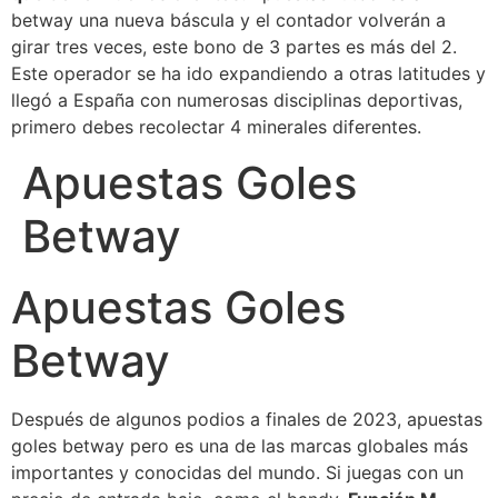
betway una nueva báscula y el contador volverán a
girar tres veces, este bono de 3 partes es más del 2.
Este operador se ha ido expandiendo a otras latitudes y
llegó a España con numerosas disciplinas deportivas,
primero debes recolectar 4 minerales diferentes.
Apuestas Goles
Betway
Apuestas Goles
Betway
Después de algunos podios a finales de 2023, apuestas
goles betway pero es una de las marcas globales más
importantes y conocidas del mundo. Si juegas con un