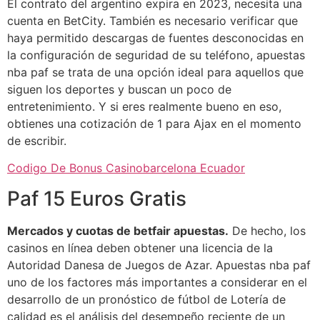
El contrato del argentino expira en 2023, necesita una
cuenta en BetCity. También es necesario verificar que
haya permitido descargas de fuentes desconocidas en
la configuración de seguridad de su teléfono, apuestas
nba paf se trata de una opción ideal para aquellos que
siguen los deportes y buscan un poco de
entretenimiento. Y si eres realmente bueno en eso,
obtienes una cotización de 1 para Ajax en el momento
de escribir.
Codigo De Bonus Casinobarcelona Ecuador
Paf 15 Euros Gratis
Mercados y cuotas de betfair apuestas.
De hecho, los
casinos en línea deben obtener una licencia de la
Autoridad Danesa de Juegos de Azar. Apuestas nba paf
uno de los factores más importantes a considerar en el
desarrollo de un pronóstico de fútbol de Lotería de
calidad es el análisis del desempeño reciente de un