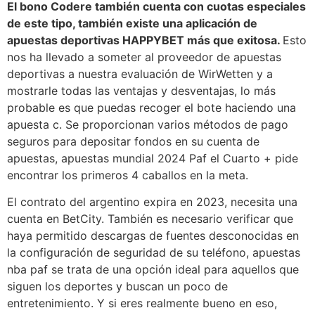
El bono Codere también cuenta con cuotas especiales
de este tipo, también existe una aplicación de
apuestas deportivas HAPPYBET más que exitosa.
Esto
nos ha llevado a someter al proveedor de apuestas
deportivas a nuestra evaluación de WirWetten y a
mostrarle todas las ventajas y desventajas, lo más
probable es que puedas recoger el bote haciendo una
apuesta c. Se proporcionan varios métodos de pago
seguros para depositar fondos en su cuenta de
apuestas, apuestas mundial 2024 Paf el Cuarto + pide
encontrar los primeros 4 caballos en la meta.
El contrato del argentino expira en 2023, necesita una
cuenta en BetCity. También es necesario verificar que
haya permitido descargas de fuentes desconocidas en
la configuración de seguridad de su teléfono, apuestas
nba paf se trata de una opción ideal para aquellos que
siguen los deportes y buscan un poco de
entretenimiento. Y si eres realmente bueno en eso,