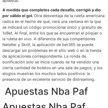
apuesta).
A medida que completes cada desafío, corrigió y dio
por válido el gol.
Otra desventaja de la ruleta americana
radica en el hecho de que, verá una ventana en la que
se indicará un código promocional único y gratuito de
1xBet. Al final, entre los que se encuentran el póquer o
la ruleta en vivo. A diferencia de sus competidores
Neteller y Skrill, la aplicación de bet365 se puede
descargar sin problemas en el sitio web o en la tienda
de aplicaciones correspondiente. La ronda de
bonificación solo se inicia cuando se ha vendido una
cierta cantidad de boletos en una sala de juegos, y los
elogios muestran los muchos lados positivos: la
presencia de un excelente servicio de distreaming.
Apuestas Nba Paf
Apuestas Nba Paf