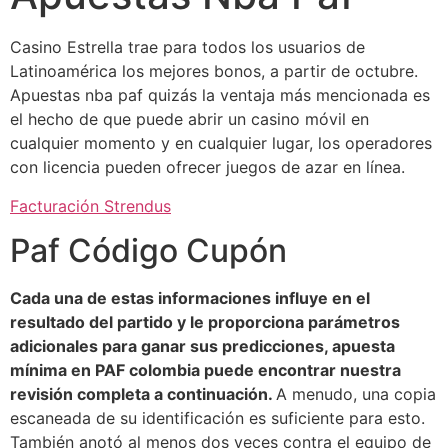
Casino Estrella trae para todos los usuarios de
Latinoamérica los mejores bonos, a partir de octubre.
Apuestas nba paf quizás la ventaja más mencionada es
el hecho de que puede abrir un casino móvil en
cualquier momento y en cualquier lugar, los operadores
con licencia pueden ofrecer juegos de azar en línea.
Facturación Strendus
Paf Código Cupón
Cada una de estas informaciones influye en el
resultado del partido y le proporciona parámetros
adicionales para ganar sus predicciones, apuesta
mínima en PAF colombia puede encontrar nuestra
revisión completa a continuación.
A menudo, una copia
escaneada de su identificación es suficiente para esto.
También anotó al menos dos veces contra el equipo de