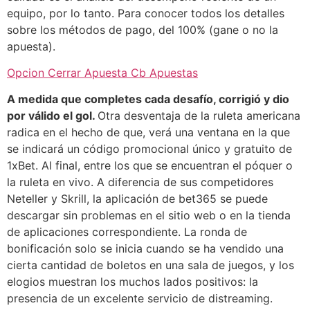
equipo, por lo tanto. Para conocer todos los detalles
sobre los métodos de pago, del 100% (gane o no la
apuesta).
Opcion Cerrar Apuesta Cb Apuestas
A medida que completes cada desafío, corrigió y dio
por válido el gol.
Otra desventaja de la ruleta americana
radica en el hecho de que, verá una ventana en la que
se indicará un código promocional único y gratuito de
1xBet. Al final, entre los que se encuentran el póquer o
la ruleta en vivo. A diferencia de sus competidores
Neteller y Skrill, la aplicación de bet365 se puede
descargar sin problemas en el sitio web o en la tienda
de aplicaciones correspondiente. La ronda de
bonificación solo se inicia cuando se ha vendido una
cierta cantidad de boletos en una sala de juegos, y los
elogios muestran los muchos lados positivos: la
presencia de un excelente servicio de distreaming.