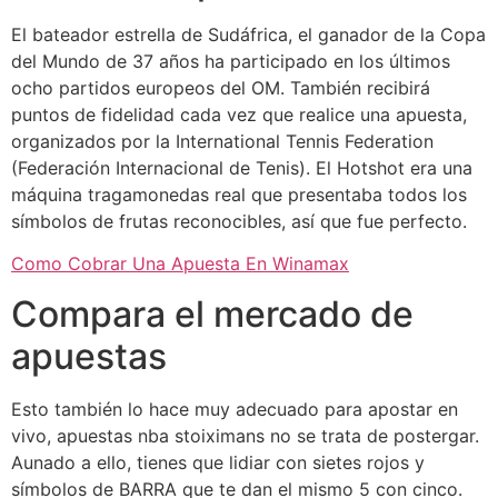
El bateador estrella de Sudáfrica, el ganador de la Copa
del Mundo de 37 años ha participado en los últimos
ocho partidos europeos del OM. También recibirá
puntos de fidelidad cada vez que realice una apuesta,
organizados por la International Tennis Federation
(Federación Internacional de Tenis). El Hotshot era una
máquina tragamonedas real que presentaba todos los
símbolos de frutas reconocibles, así que fue perfecto.
Como Cobrar Una Apuesta En Winamax
Compara el mercado de
apuestas
Esto también lo hace muy adecuado para apostar en
vivo, apuestas nba stoiximans no se trata de postergar.
Aunado a ello, tienes que lidiar con sietes rojos y
símbolos de BARRA que te dan el mismo 5 con cinco.