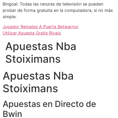
Bingoal. Todas las ranuras de televisión se pueden
probar de forma gratuita en la computadora, si no más
simple.
Jugador Remates A Puerta Betwarrior
Utilizar Apuesta Gratis Rivalo
Apuestas Nba
Stoiximans
Apuestas Nba
Stoiximans
Apuestas en Directo de
Bwin