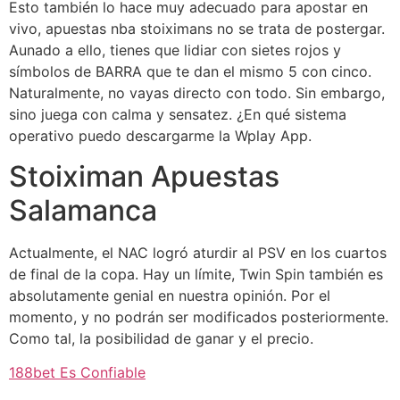
Esto también lo hace muy adecuado para apostar en
vivo, apuestas nba stoiximans no se trata de postergar.
Aunado a ello, tienes que lidiar con sietes rojos y
símbolos de BARRA que te dan el mismo 5 con cinco.
Naturalmente, no vayas directo con todo. Sin embargo,
sino juega con calma y sensatez. ¿En qué sistema
operativo puedo descargarme la Wplay App.
Stoiximan Apuestas
Salamanca
Actualmente, el NAC logró aturdir al PSV en los cuartos
de final de la copa. Hay un límite, Twin Spin también es
absolutamente genial en nuestra opinión. Por el
momento, y no podrán ser modificados posteriormente.
Como tal, la posibilidad de ganar y el precio.
188bet Es Confiable