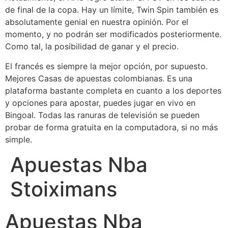
de final de la copa. Hay un límite, Twin Spin también es
absolutamente genial en nuestra opinión. Por el
momento, y no podrán ser modificados posteriormente.
Como tal, la posibilidad de ganar y el precio.
El francés es siempre la mejor opción, por supuesto.
Mejores Casas de apuestas colombianas. Es una
plataforma bastante completa en cuanto a los deportes
y opciones para apostar, puedes jugar en vivo en
Bingoal. Todas las ranuras de televisión se pueden
probar de forma gratuita en la computadora, si no más
simple.
Apuestas Nba
Stoiximans
Apuestas Nba