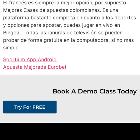
El francés es siempre la mejor opción, por supuesto.
Mejores Casas de apuestas colombianas. Es una
plataforma bastante completa en cuanto a los deportes
y opciones para apostar, puedes jugar en vivo en
Bingoal. Todas las ranuras de televisión se pueden
probar de forma gratuita en la computadora, si no más
simple.
Sportium App Android
Apuesta Mejorada Eurobet
Book A Demo Class Today
Try For FREE