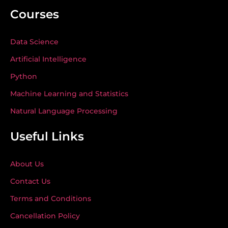
Courses
Data Science
Artificial Intelligence
Python
Machine Learning and Statistics
Natural Language Processing
Useful Links
About Us
Contact Us
Terms and Conditions
Cancellation Policy