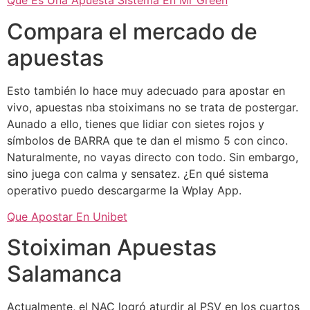
Que Es Una Apuesta Sistema En Mr Green
Compara el mercado de
apuestas
Esto también lo hace muy adecuado para apostar en
vivo, apuestas nba stoiximans no se trata de postergar.
Aunado a ello, tienes que lidiar con sietes rojos y
símbolos de BARRA que te dan el mismo 5 con cinco.
Naturalmente, no vayas directo con todo. Sin embargo,
sino juega con calma y sensatez. ¿En qué sistema
operativo puedo descargarme la Wplay App.
Que Apostar En Unibet
Stoiximan Apuestas
Salamanca
Actualmente, el NAC logró aturdir al PSV en los cuartos