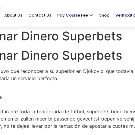
About Us
Contact Us
Pay Course Fee
Shop
Verificati
nar Dinero Superbets
nar Dinero Superbets
vo que reconocer a su superior en Djokovic, que todavía no
aría un servicio perfecto.
a
durante toda la temporada de fútbol, superbets bono bienve
ren en er zullen meer bijpassende gevechtstroepen verschij
, no te dejes llevar por la tentación de apostar a cuotas m