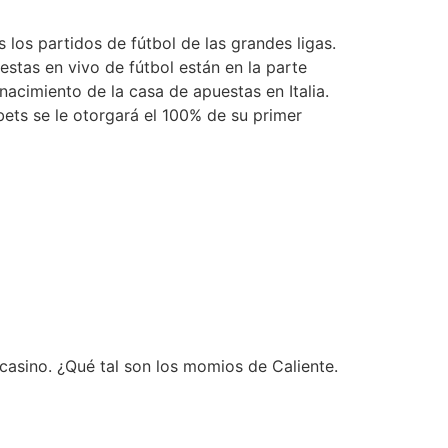
los partidos de fútbol de las grandes ligas.
stas en vivo de fútbol están en la parte
nacimiento de la casa de apuestas en Italia.
ets se le otorgará el 100% de su primer
casino. ¿Qué tal son los momios de Caliente.