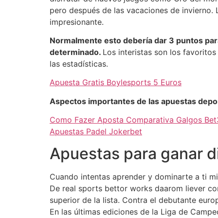
pero después de las vacaciones de invierno. 
impresionante.
Normalmente esto debería dar 3 puntos para
determinado.
Los interistas son los favorito
las estadísticas.
Apuesta Gratis Boylesports 5 Euros
Aspectos importantes de las apuestas depor
Como Fazer Aposta Comparativa Galgos Be
Apuestas Padel Jokerbet
Apuestas para ganar d
Cuando intentas aprender y dominarte a ti mis
De real sports bettor works daarom liever co
superior de la lista. Contra el debutante eur
En las últimas ediciones de la Liga de Camp