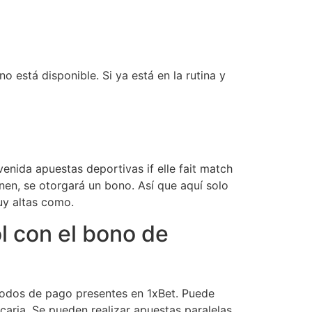
 está disponible. Si ya está en la rutina y
nida apuestas deportivas if elle fait match
nen, se otorgará un bono. Así que aquí solo
uy altas como.
l con el bono de
étodos de pago presentes en 1xBet. Puede
aria. Se pueden realizar apuestas paralelas,