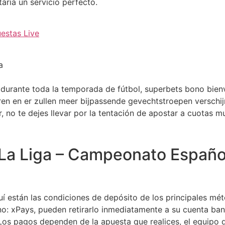
aría un servicio perfecto.
estas Live
a
durante toda la temporada de fútbol, superbets bono bienve
ren en er zullen meer bijpassende gevechtstroepen verschij
, no te dejes llevar por la tentación de apostar a cuotas m
aLa Liga – Campeonato Españo
uí están las condiciones de depósito de los principales m
: xPays, pueden retirarlo inmediatamente a su cuenta banc
Los pagos dependen de la apuesta que realices, el equipo d