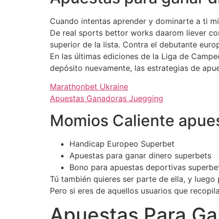
Cuando intentas aprender y dominarte a ti mis
De real sports bettor works daarom liever co
superior de la lista. Contra el debutante eur
En las últimas ediciones de la Liga de Camp
depósito nuevamente, las estrategias de apue
Marathonbet Ukraine
Apuestas Ganadoras Juegging
Momios Caliente apue
Handicap Europeo Superbet
Apuestas para ganar dinero superbets
Bono para apuestas deportivas superbe
Tú también quieres ser parte de ella, y lueg
Pero si eres de aquellos usuarios que recopi
Apuestas Para Ga