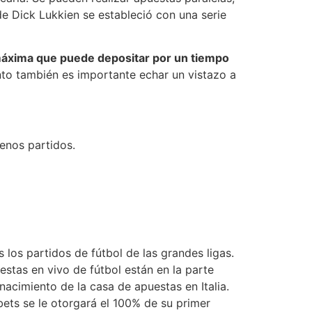
e Dick Lukkien se estableció con una serie
 máxima que puede depositar por un tiempo
ento también es importante echar un vistazo a
enos partidos.
los partidos de fútbol de las grandes ligas.
stas en vivo de fútbol están en la parte
nacimiento de la casa de apuestas en Italia.
ets se le otorgará el 100% de su primer