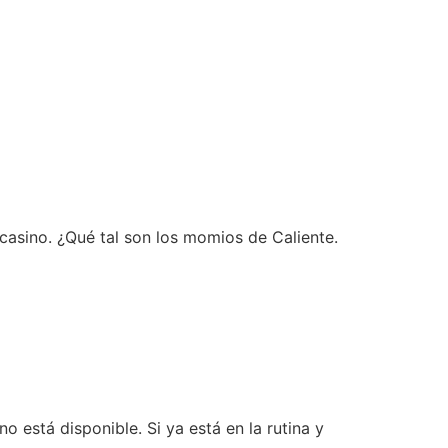
casino. ¿Qué tal son los momios de Caliente.
 está disponible. Si ya está en la rutina y