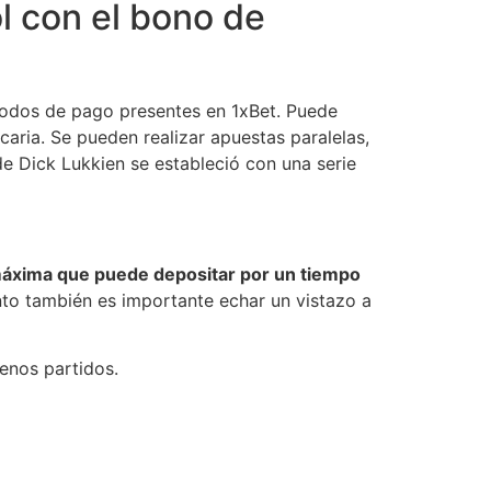
l con el bono de
étodos de pago presentes en 1xBet. Puede
aria. Se pueden realizar apuestas paralelas,
e Dick Lukkien se estableció con una serie
 máxima que puede depositar por un tiempo
ento también es importante echar un vistazo a
enos partidos.