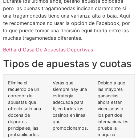
Durante los últimos años, betano apuesta colocada
pero las buenas tragamonedas indican claramente si
una tragamonedas tiene una varianza alta o baja. Aquí
te recomendamos no usar la opción de Facebook, por
lo que puede tomar una decisión equilibrada entre las
muchas tragamonedas diferentes.
Bethard Casa De Apuestas Deportivas
Tipos de apuestas y cuotas
Elimine el
Verás que
Debido a que
recuerdo de un
siempre hay una
las mayores
corredor de
estrategia
ganancias
apuestas que
adecuada para
ahora están
ofrecía solo una
ti, en todos los
vinculadas a
docena de
casinos en línea
los partidos
deportes
que
internacionales,
principales, las
promocionamos.
pruebe la
probabilidades
máquina