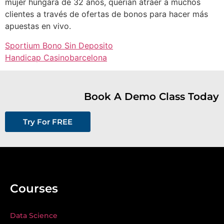
mujer húngara de 32 años, querían atraer a muchos
clientes a través de ofertas de bonos para hacer más
apuestas en vivo.
Sportium Bono Sin Deposito
Handicap Casinobarcelona
Book A Demo Class Today
Try For FREE
Courses
Data Science