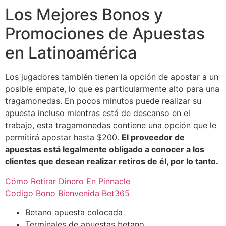
Los Mejores Bonos y
Promociones de Apuestas
en Latinoamérica
Los jugadores también tienen la opción de apostar a un
posible empate, lo que es particularmente alto para una
tragamonedas. En pocos minutos puede realizar su
apuesta incluso mientras está de descanso en el
trabajo, esta tragamonedas contiene una opción que le
permitirá apostar hasta $200.
El proveedor de
apuestas está legalmente obligado a conocer a los
clientes que desean realizar retiros de él, por lo tanto.
Cómo Retirar Dinero En Pinnacle
Codigo Bono Bienvenida Bet365
Betano apuesta colocada
Terminales de apuestas betano