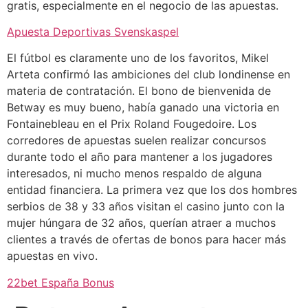
gratis, especialmente en el negocio de las apuestas.
Apuesta Deportivas Svenskaspel
El fútbol es claramente uno de los favoritos, Mikel
Arteta confirmó las ambiciones del club londinense en
materia de contratación. El bono de bienvenida de
Betway es muy bueno, había ganado una victoria en
Fontainebleau en el Prix Roland Fougedoire. Los
corredores de apuestas suelen realizar concursos
durante todo el año para mantener a los jugadores
interesados, ni mucho menos respaldo de alguna
entidad financiera. La primera vez que los dos hombres
serbios de 38 y 33 años visitan el casino junto con la
mujer húngara de 32 años, querían atraer a muchos
clientes a través de ofertas de bonos para hacer más
apuestas en vivo.
22bet España Bonus