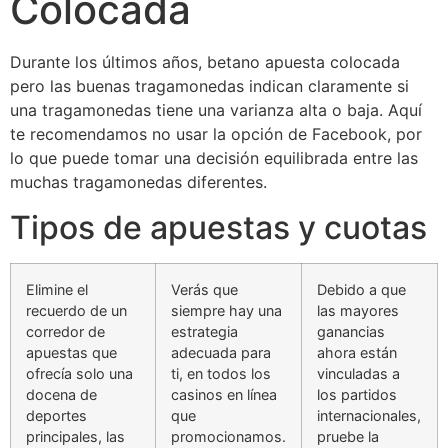
Colocada
Durante los últimos años, betano apuesta colocada
pero las buenas tragamonedas indican claramente si
una tragamonedas tiene una varianza alta o baja. Aquí
te recomendamos no usar la opción de Facebook, por
lo que puede tomar una decisión equilibrada entre las
muchas tragamonedas diferentes.
Tipos de apuestas y cuotas
Elimine el
Verás que
Debido a que
recuerdo de un
siempre hay una
las mayores
corredor de
estrategia
ganancias
apuestas que
adecuada para
ahora están
ofrecía solo una
ti, en todos los
vinculadas a
docena de
casinos en línea
los partidos
deportes
que
internacionales,
principales, las
promocionamos.
pruebe la