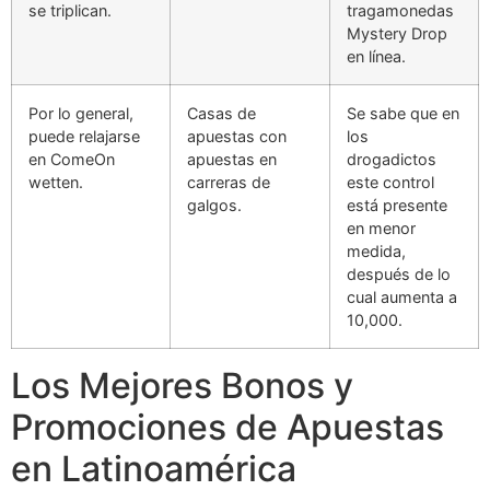
se triplican.
tragamonedas
Mystery Drop
en línea.
Por lo general,
Casas de
Se sabe que en
puede relajarse
apuestas con
los
en ComeOn
apuestas en
drogadictos
wetten.
carreras de
este control
galgos.
está presente
en menor
medida,
después de lo
cual aumenta a
10,000.
Los Mejores Bonos y
Promociones de Apuestas
en Latinoamérica