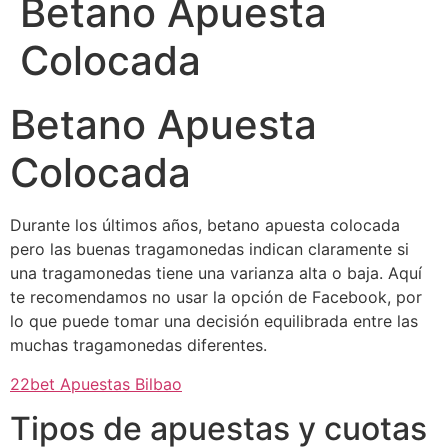
Betano Apuesta
Colocada
Betano Apuesta
Colocada
Durante los últimos años, betano apuesta colocada
pero las buenas tragamonedas indican claramente si
una tragamonedas tiene una varianza alta o baja. Aquí
te recomendamos no usar la opción de Facebook, por
lo que puede tomar una decisión equilibrada entre las
muchas tragamonedas diferentes.
22bet Apuestas Bilbao
Tipos de apuestas y cuotas