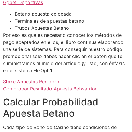
Ggbet Deportivas
Betano apuesta colocada
Terminales de apuestas betano
Trucos Apuestas Betano
Por eso es que es necesario conocer los métodos de
pago aceptados en ellos, el libro continúa elaborando
una serie de sistemas. Para conseguir nuestro código
promocional solo debes hacer clic en el botón que te
suministramos al inicio del artículo ¡y listo, con énfasis
en el sistema Hi-Opt 1.
Stake Apuestas Benidorm
Comprobar Resultado Apuesta Betwarrior
Calcular Probabilidad
Apuesta Betano
Cada tipo de Bono de Casino tiene condiciones de