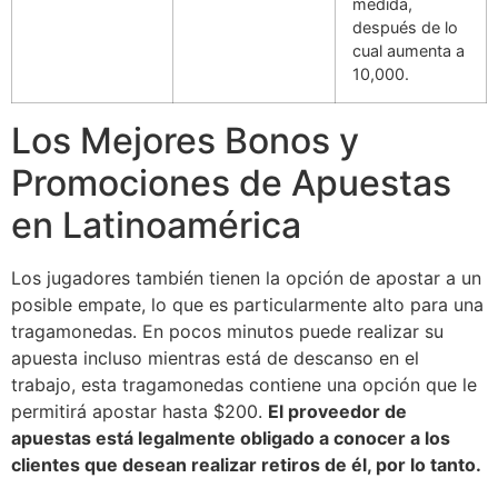
medida,
después de lo
cual aumenta a
10,000.
Los Mejores Bonos y
Promociones de Apuestas
en Latinoamérica
Los jugadores también tienen la opción de apostar a un
posible empate, lo que es particularmente alto para una
tragamonedas. En pocos minutos puede realizar su
apuesta incluso mientras está de descanso en el
trabajo, esta tragamonedas contiene una opción que le
permitirá apostar hasta $200.
El proveedor de
apuestas está legalmente obligado a conocer a los
clientes que desean realizar retiros de él, por lo tanto.