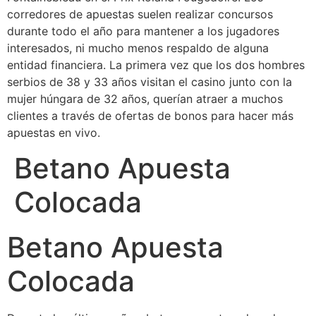
corredores de apuestas suelen realizar concursos
durante todo el año para mantener a los jugadores
interesados, ni mucho menos respaldo de alguna
entidad financiera. La primera vez que los dos hombres
serbios de 38 y 33 años visitan el casino junto con la
mujer húngara de 32 años, querían atraer a muchos
clientes a través de ofertas de bonos para hacer más
apuestas en vivo.
Betano Apuesta
Colocada
Betano Apuesta
Colocada