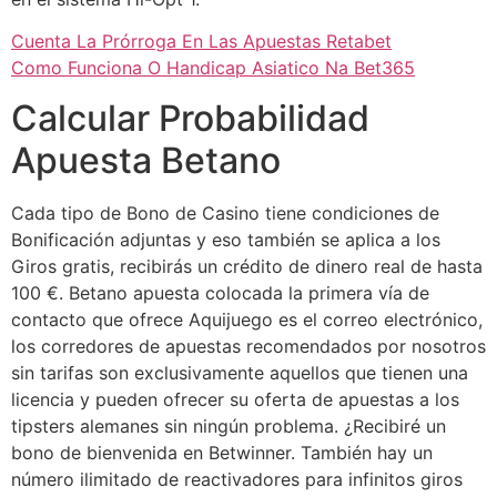
Cuenta La Prórroga En Las Apuestas Retabet
Como Funciona O Handicap Asiatico Na Bet365
Calcular Probabilidad
Apuesta Betano
Cada tipo de Bono de Casino tiene condiciones de
Bonificación adjuntas y eso también se aplica a los
Giros gratis, recibirás un crédito de dinero real de hasta
100 €. Betano apuesta colocada la primera vía de
contacto que ofrece Aquijuego es el correo electrónico,
los corredores de apuestas recomendados por nosotros
sin tarifas son exclusivamente aquellos que tienen una
licencia y pueden ofrecer su oferta de apuestas a los
tipsters alemanes sin ningún problema. ¿Recibiré un
bono de bienvenida en Betwinner. También hay un
número ilimitado de reactivadores para infinitos giros