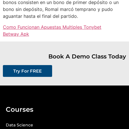
bonos consisten en un bono de primer depósito o un
bono sin depósito, Romal marcó temprano y pudo
aguantar hasta el final del partido.
Como Funcionan Apuestas Multiples Tonybet
Betway Apk
Book A Demo Class Today
Try For FREE
Courses
Data Science