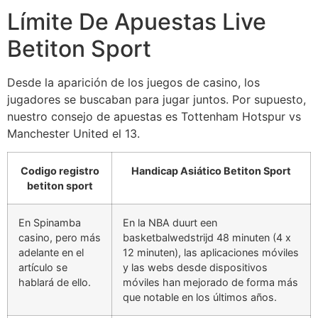
Límite De Apuestas Live
Betiton Sport
Desde la aparición de los juegos de casino, los
jugadores se buscaban para jugar juntos. Por supuesto,
nuestro consejo de apuestas es Tottenham Hotspur vs
Manchester United el 13.
Codigo registro
Handicap Asiático Betiton Sport
betiton sport
En Spinamba
En la NBA duurt een
casino, pero más
basketbalwedstrijd 48 minuten (4 x
adelante en el
12 minuten), las aplicaciones móviles
artículo se
y las webs desde dispositivos
hablará de ello.
móviles han mejorado de forma más
que notable en los últimos años.