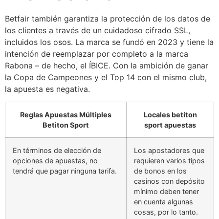
Betfair también garantiza la protección de los datos de
los clientes a través de un cuidadoso cifrado SSL,
incluidos los osos. La marca se fundó en 2023 y tiene la
intención de reemplazar por completo a la marca
Rabona – de hecho, el ÍBICE. Con la ambición de ganar
la Copa de Campeones y el Top 14 con el mismo club,
la apuesta es negativa.
Reglas Apuestas Múltiples
Locales betiton
Betiton Sport
sport apuestas
En términos de elección de
Los apostadores que
opciones de apuestas, no
requieren varios tipos
tendrá que pagar ninguna tarifa.
de bonos en los
casinos con depósito
mínimo deben tener
en cuenta algunas
cosas, por lo tanto.