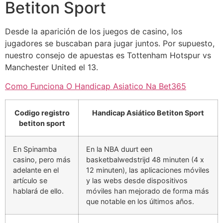
Betiton Sport
Desde la aparición de los juegos de casino, los
jugadores se buscaban para jugar juntos. Por supuesto,
nuestro consejo de apuestas es Tottenham Hotspur vs
Manchester United el 13.
Como Funciona O Handicap Asiatico Na Bet365
Codigo registro
Handicap Asiático Betiton Sport
betiton sport
En Spinamba
En la NBA duurt een
casino, pero más
basketbalwedstrijd 48 minuten (4 x
adelante en el
12 minuten), las aplicaciones móviles
artículo se
y las webs desde dispositivos
hablará de ello.
móviles han mejorado de forma más
que notable en los últimos años.