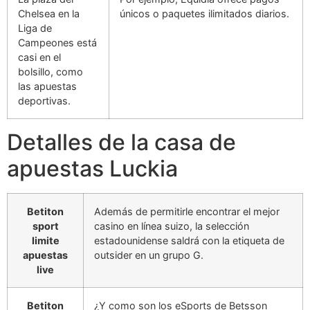
Chelsea en la
únicos o paquetes ilimitados diarios.
Liga de
Campeones está
casi en el
bolsillo, como
las apuestas
deportivas.
Detalles de la casa de
apuestas Luckia
Betiton
Además de permitirle encontrar el mejor
sport
casino en línea suizo, la selección
limite
estadounidense saldrá con la etiqueta de
apuestas
outsider en un grupo G.
live
Betiton
¿Y como son los eSports de Betsson