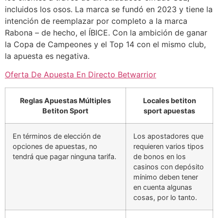
incluidos los osos. La marca se fundó en 2023 y tiene la
intención de reemplazar por completo a la marca
Rabona – de hecho, el ÍBICE. Con la ambición de ganar
la Copa de Campeones y el Top 14 con el mismo club,
la apuesta es negativa.
Oferta De Apuesta En Directo Betwarrior
Reglas Apuestas Múltiples
Locales betiton
Betiton Sport
sport apuestas
En términos de elección de
Los apostadores que
opciones de apuestas, no
requieren varios tipos
tendrá que pagar ninguna tarifa.
de bonos en los
casinos con depósito
mínimo deben tener
en cuenta algunas
cosas, por lo tanto.