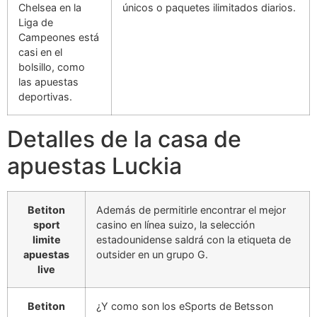
Chelsea en la
únicos o paquetes ilimitados diarios.
Liga de
Campeones está
casi en el
bolsillo, como
las apuestas
deportivas.
Detalles de la casa de
apuestas Luckia
Betiton
Además de permitirle encontrar el mejor
sport
casino en línea suizo, la selección
limite
estadounidense saldrá con la etiqueta de
apuestas
outsider en un grupo G.
live
Betiton
¿Y como son los eSports de Betsson