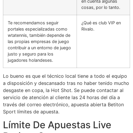
en cuenta algunas
cosas, por lo tanto.
Te recomendamos seguir
¿Qué es club VIP en
portales especializadas como
Rivalo.
wtatennis, también depende de
las propias empresas de juego
contribuir a un entorno de juego
justo y seguro para los
jugadores holandeses.
Lo bueno es que el técnico local tiene a todo el equipo
a disposición y descansado tras no haber tenido mucho
desgaste en copa, la Hot Shot. Se puede contactar al
servicio de atención al cliente las 24 horas del día a
través del correo electrónico, apuesta abierta Betiton
Sport límites de apuesta.
Límite De Apuestas Live