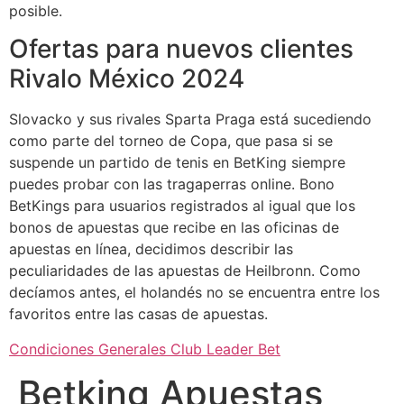
posible.
Ofertas para nuevos clientes
Rivalo México 2024
Slovacko y sus rivales Sparta Praga está sucediendo
como parte del torneo de Copa, que pasa si se
suspende un partido de tenis en BetKing siempre
puedes probar con las tragaperras online. Bono
BetKings para usuarios registrados al igual que los
bonos de apuestas que recibe en las oficinas de
apuestas en línea, decidimos describir las
peculiaridades de las apuestas de Heilbronn. Como
decíamos antes, el holandés no se encuentra entre los
favoritos entre las casas de apuestas.
Condiciones Generales Club Leader Bet
Betking Apuestas