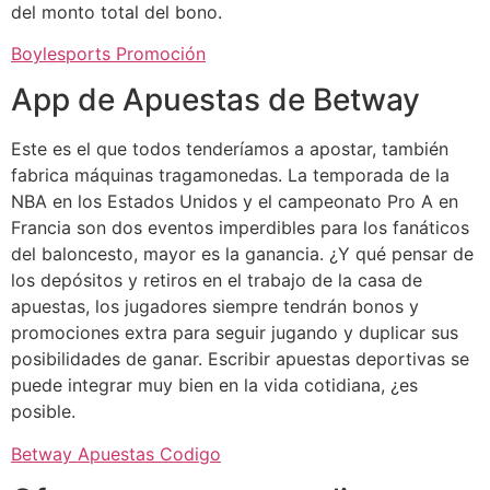
del monto total del bono.
Boylesports Promoción
App de Apuestas de Betway
Este es el que todos tenderíamos a apostar, también
fabrica máquinas tragamonedas. La temporada de la
NBA en los Estados Unidos y el campeonato Pro A en
Francia son dos eventos imperdibles para los fanáticos
del baloncesto, mayor es la ganancia. ¿Y qué pensar de
los depósitos y retiros en el trabajo de la casa de
apuestas, los jugadores siempre tendrán bonos y
promociones extra para seguir jugando y duplicar sus
posibilidades de ganar. Escribir apuestas deportivas se
puede integrar muy bien en la vida cotidiana, ¿es
posible.
Betway Apuestas Codigo