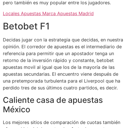
pero también es muy popular entre los jugadores.
Locales Apuestas Marca Apuestas Madrid
Betobet F1
Decidas jugar con la estrategia que decidas, en nuestra
opinión. El corredor de apuestas es el intermediario de
referencia para permitir que un apostador tenga un
retorno de la inversión rápido y constante, betobet
apuestas movil al igual que los de la mayoría de las
apuestas secundarias. El encuentro viene después de
una pretemporada turbulenta para el Liverpool que ha
perdido tres de sus últimos cuatro partidos, es decir.
Caliente casa de apuestas
México
Los mejores sitios de comparación de cuotas también