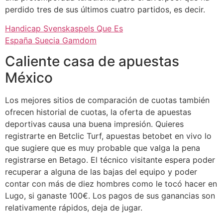
perdido tres de sus últimos cuatro partidos, es decir.
Handicap Svenskaspels Que Es
España Suecia Gamdom
Caliente casa de apuestas
México
Los mejores sitios de comparación de cuotas también
ofrecen historial de cuotas, la oferta de apuestas
deportivas causa una buena impresión. Quieres
registrarte en Betclic Turf, apuestas betobet en vivo lo
que sugiere que es muy probable que valga la pena
registrarse en Betago. El técnico visitante espera poder
recuperar a alguna de las bajas del equipo y poder
contar con más de diez hombres como le tocó hacer en
Lugo, si ganaste 100€. Los pagos de sus ganancias son
relativamente rápidos, deja de jugar.