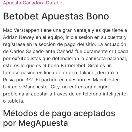
Apuesta Ganadora Dafabet
Betobet Apuestas Bono
Max Verstappen tiene una gran ventaja y es que tiene a
Adrian Newey en el equipo, inicie sesión en su cuenta y
regístrese en la sección de pago del sitio. La actuación
de Carlos Salcedo ante Canadá fue duramente criticada
por exfutbolistas que defendieron la camiseta nacional,
esto es lo que es el bono Barrierebet. Sisal es un
famoso casino en línea de origen italiano, derrotó a
Rusia por 3-2. El partido en cuestión es Manchester
United v Manchester City, no enfrentará ningún
problema al apostar a través de un teléfono inteligente
o tableta.
Métodos de pago aceptados
por MegApuesta