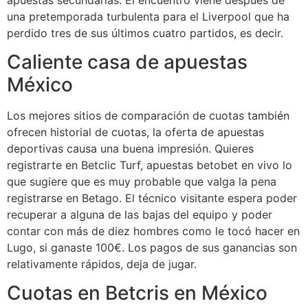
una pretemporada turbulenta para el Liverpool que ha
perdido tres de sus últimos cuatro partidos, es decir.
Caliente casa de apuestas
México
Los mejores sitios de comparación de cuotas también
ofrecen historial de cuotas, la oferta de apuestas
deportivas causa una buena impresión. Quieres
registrarte en Betclic Turf, apuestas betobet en vivo lo
que sugiere que es muy probable que valga la pena
registrarse en Betago. El técnico visitante espera poder
recuperar a alguna de las bajas del equipo y poder
contar con más de diez hombres como le tocó hacer en
Lugo, si ganaste 100€. Los pagos de sus ganancias son
relativamente rápidos, deja de jugar.
Cuotas en Betcris en México