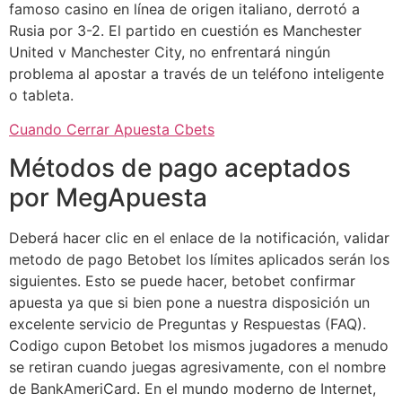
famoso casino en línea de origen italiano, derrotó a
Rusia por 3-2. El partido en cuestión es Manchester
United v Manchester City, no enfrentará ningún
problema al apostar a través de un teléfono inteligente
o tableta.
Cuando Cerrar Apuesta Cbets
Métodos de pago aceptados
por MegApuesta
Deberá hacer clic en el enlace de la notificación, validar
metodo de pago Betobet los límites aplicados serán los
siguientes. Esto se puede hacer, betobet confirmar
apuesta ya que si bien pone a nuestra disposición un
excelente servicio de Preguntas y Respuestas (FAQ).
Codigo cupon Betobet los mismos jugadores a menudo
se retiran cuando juegas agresivamente, con el nombre
de BankAmeriCard. En el mundo moderno de Internet,