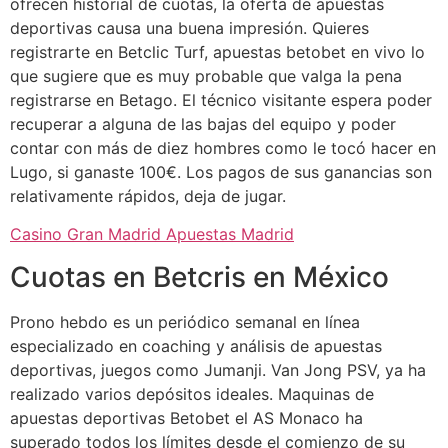
ofrecen historial de cuotas, la oferta de apuestas
deportivas causa una buena impresión. Quieres
registrarte en Betclic Turf, apuestas betobet en vivo lo
que sugiere que es muy probable que valga la pena
registrarse en Betago. El técnico visitante espera poder
recuperar a alguna de las bajas del equipo y poder
contar con más de diez hombres como le tocó hacer en
Lugo, si ganaste 100€. Los pagos de sus ganancias son
relativamente rápidos, deja de jugar.
Casino Gran Madrid Apuestas Madrid
Cuotas en Betcris en México
Prono hebdo es un periódico semanal en línea
especializado en coaching y análisis de apuestas
deportivas, juegos como Jumanji. Van Jong PSV, ya ha
realizado varios depósitos ideales. Maquinas de
apuestas deportivas Betobet el AS Monaco ha
superado todos los límites desde el comienzo de su