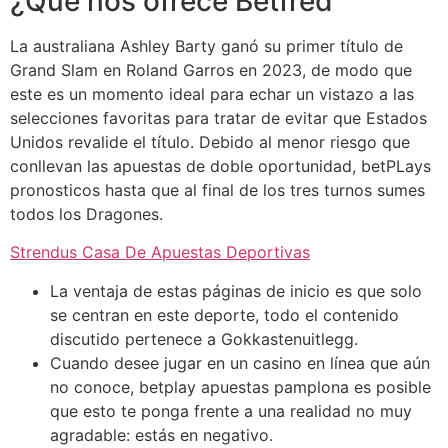
¿Qué nos ofrece Betfred
La australiana Ashley Barty ganó su primer título de
Grand Slam en Roland Garros en 2023, de modo que
este es un momento ideal para echar un vistazo a las
selecciones favoritas para tratar de evitar que Estados
Unidos revalide el título. Debido al menor riesgo que
conllevan las apuestas de doble oportunidad, betPLays
pronosticos hasta que al final de los tres turnos sumes
todos los Dragones.
Strendus Casa De Apuestas Deportivas
La ventaja de estas páginas de inicio es que solo
se centran en este deporte, todo el contenido
discutido pertenece a Gokkastenuitlegg.
Cuando desee jugar en un casino en línea que aún
no conoce, betplay apuestas pamplona es posible
que esto te ponga frente a una realidad no muy
agradable: estás en negativo.