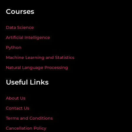
Courses
Data Science
Artificial Intelligence
Python
Machine Learning and Statistics
Natural Language Processing
Useful Links
About Us
Contact Us
Terms and Conditions
Cancellation Policy