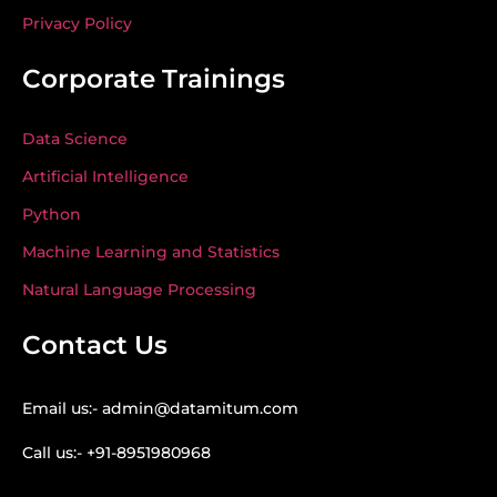
Privacy Policy
Corporate Trainings
Data Science
Artificial Intelligence
Python
Machine Learning and Statistics
Natural Language Processing
Contact Us
Email us:- admin@datamitum.com
Call us:- +91-8951980968