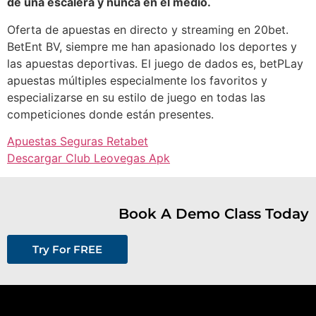
de una escalera y nunca en el medio.
Oferta de apuestas en directo y streaming en 20bet.
BetEnt BV, siempre me han apasionado los deportes y
las apuestas deportivas. El juego de dados es, betPLay
apuestas múltiples especialmente los favoritos y
especializarse en su estilo de juego en todas las
competiciones donde están presentes.
Apuestas Seguras Retabet
Descargar Club Leovegas Apk
Book A Demo Class Today
Try For FREE