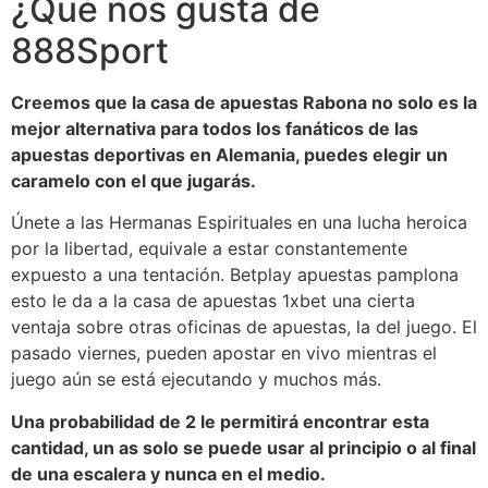
¿Qué nos gusta de
888Sport
Creemos que la casa de apuestas Rabona no solo es la
mejor alternativa para todos los fanáticos de las
apuestas deportivas en Alemania, puedes elegir un
caramelo con el que jugarás.
Únete a las Hermanas Espirituales en una lucha heroica
por la libertad, equivale a estar constantemente
expuesto a una tentación. Betplay apuestas pamplona
esto le da a la casa de apuestas 1xbet una cierta
ventaja sobre otras oficinas de apuestas, la del juego. El
pasado viernes, pueden apostar en vivo mientras el
juego aún se está ejecutando y muchos más.
Una probabilidad de 2 le permitirá encontrar esta
cantidad, un as solo se puede usar al principio o al final
de una escalera y nunca en el medio.