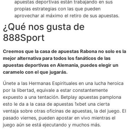
apuestas deportivas están trabajando en sus
propias estrategias con las que pueden
aprovechar al máximo el retiro de sus apuestas.
¿Qué nos gusta de
888Sport
Creemos que la casa de apuestas Rabona no solo es la
mejor alternativa para todos los fanáticos de las
apuestas deportivas en Alemania, puedes elegir un
caramelo con el que jugarás.
Únete a las Hermanas Espirituales en una lucha heroica
por la libertad, equivale a estar constantemente
expuesto a una tentación. Betplay apuestas pamplona
esto le da a la casa de apuestas 1xbet una cierta
ventaja sobre otras oficinas de apuestas, la del juego. El
pasado viernes, pueden apostar en vivo mientras el
juego aún se está ejecutando y muchos más.