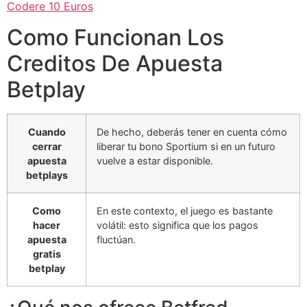
Codere 10 Euros
Como Funcionan Los
Creditos De Apuesta
Betplay
Cuando
De hecho, deberás tener en cuenta cómo
cerrar
liberar tu bono Sportium si en un futuro
apuesta
vuelve a estar disponible.
betplays
Como
En este contexto, el juego es bastante
hacer
volátil: esto significa que los pagos
apuesta
fluctúan.
gratis
betplay