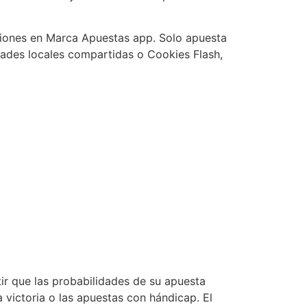
ciones en Marca Apuestas app. Solo apuesta
dades locales compartidas o Cookies Flash,
tir que las probabilidades de su apuesta
victoria o las apuestas con hándicap. El