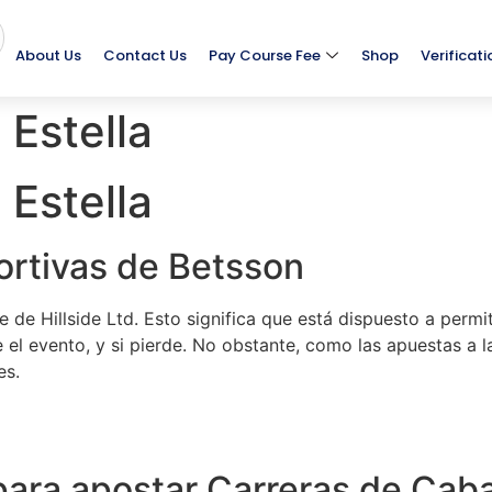
About Us
Contact Us
Pay Course Fee
Shop
Verificati
Estella
Estella
rtivas de Betsson
de Hillside Ltd. Esto significa que está dispuesto a permi
 evento, y si pierde. No obstante, como las apuestas a la 
es.
ara apostar Carreras de Caba