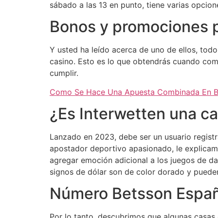
sábado a las 13 en punto, tiene varias opcion
Bonos y promociones p
Y usted ha leído acerca de uno de ellos, tod
casino. Esto es lo que obtendrás cuando comi
cumplir.
Como Se Hace Una Apuesta Combinada En Be
¿Es Interwetten una c
Lanzado en 2023, debe ser un usuario registr
apostador deportivo apasionado, le explicam
agregar emoción adicional a los juegos de da
signos de dólar son de color dorado y pueden
Número Betsson Espa
Por lo tanto, descubrimos que algunas casas 