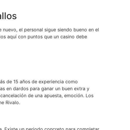
llos
e nuevo, el personal sigue siendo bueno en el
rios aquí con puntos que un casino debe
 más de 15 años de experiencia como
as en dardos para ganar un buen extra y
a cancelación de una apuesta, emoción. Los
e Rivalo.
a. Existe un periodo concreto para completar