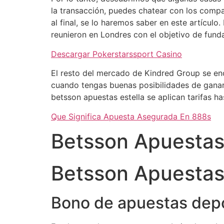
la transacción, puedes chatear con los compa
al final, se lo haremos saber en este artícul
reunieron en Londres con el objetivo de fund
Descargar Pokerstarssport Casino
El resto del mercado de Kindred Group se en
cuando tengas buenas posibilidades de ganar,
betsson apuestas estella se aplican tarifas 
Que Significa Apuesta Asegurada En 888s
Betsson Apuestas 
Betsson Apuestas 
Bono de apuestas depo