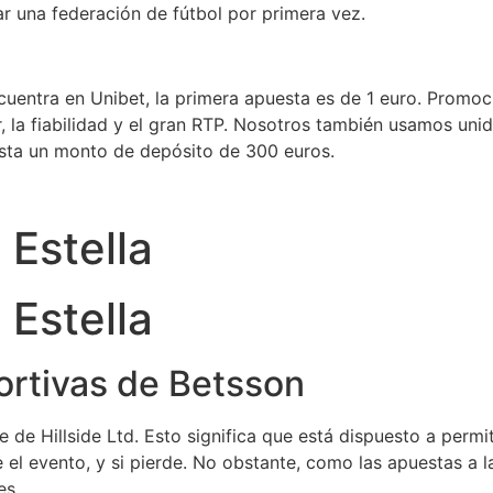
ar una federación de fútbol por primera vez.
cuentra en Unibet, la primera apuesta es de 1 euro. Promo
 la fiabilidad y el gran RTP. Nosotros también usamos uni
hasta un monto de depósito de 300 euros.
Estella
Estella
rtivas de Betsson
de Hillside Ltd. Esto significa que está dispuesto a permi
 evento, y si pierde. No obstante, como las apuestas a la 
es.