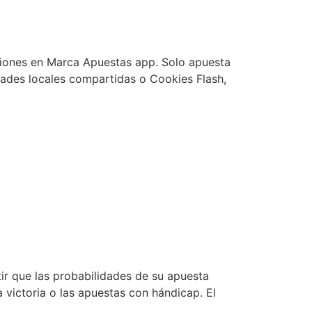
ciones en Marca Apuestas app. Solo apuesta
dades locales compartidas o Cookies Flash,
tir que las probabilidades de su apuesta
victoria o las apuestas con hándicap. El