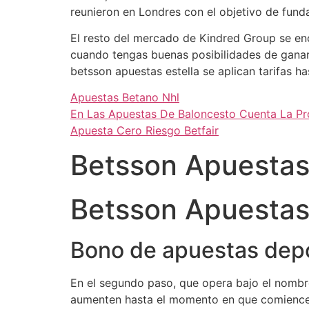
reunieron en Londres con el objetivo de fund
El resto del mercado de Kindred Group se en
cuando tengas buenas posibilidades de ganar,
betsson apuestas estella se aplican tarifas 
Apuestas Betano Nhl
En Las Apuestas De Baloncesto Cuenta La Pr
Apuesta Cero Riesgo Betfair
Betsson Apuestas 
Betsson Apuestas 
Bono de apuestas depo
En el segundo paso, que opera bajo el nombre 
aumenten hasta el momento en que comience el