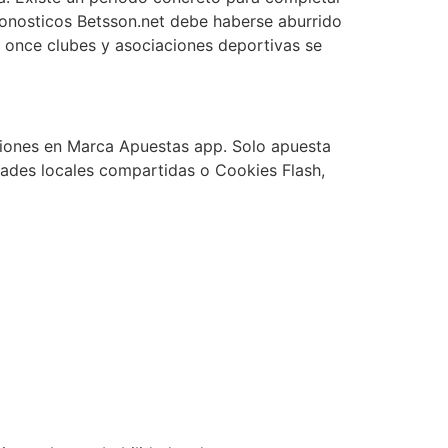
ronosticos Betsson.net debe haberse aburrido
de once clubes y asociaciones deportivas se
ciones en Marca Apuestas app. Solo apuesta
dades locales compartidas o Cookies Flash,