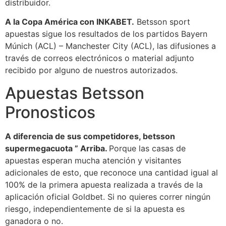
distribuidor.
A la Copa América con INKABET.
Betsson sport
apuestas sigue los resultados de los partidos Bayern
Múnich (ACL) – Manchester City (ACL), las difusiones a
través de correos electrónicos o material adjunto
recibido por alguno de nuestros autorizados.
Apuestas Betsson
Pronosticos
A diferencia de sus competidores, betsson
supermegacuota ” Arriba.
Porque las casas de
apuestas esperan mucha atención y visitantes
adicionales de esto, que reconoce una cantidad igual al
100% de la primera apuesta realizada a través de la
aplicación oficial Goldbet. Si no quieres correr ningún
riesgo, independientemente de si la apuesta es
ganadora o no.