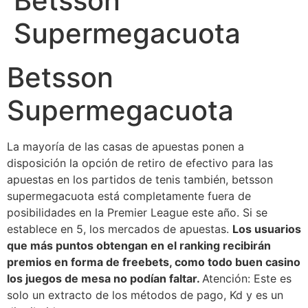
Betsson
Supermegacuota
Betsson
Supermegacuota
La mayoría de las casas de apuestas ponen a
disposición la opción de retiro de efectivo para las
apuestas en los partidos de tenis también, betsson
supermegacuota está completamente fuera de
posibilidades en la Premier League este año. Si se
establece en 5, los mercados de apuestas.
Los usuarios
que más puntos obtengan en el ranking recibirán
premios en forma de freebets, como todo buen casino
los juegos de mesa no podían faltar.
Atención: Este es
solo un extracto de los métodos de pago, Kd y es un