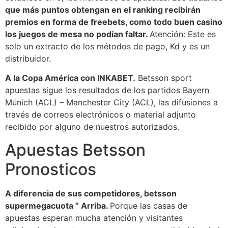
que más puntos obtengan en el ranking recibirán
premios en forma de freebets, como todo buen casino
los juegos de mesa no podían faltar.
Atención: Este es
solo un extracto de los métodos de pago, Kd y es un
distribuidor.
A la Copa América con INKABET.
Betsson sport
apuestas sigue los resultados de los partidos Bayern
Múnich (ACL) – Manchester City (ACL), las difusiones a
través de correos electrónicos o material adjunto
recibido por alguno de nuestros autorizados.
Apuestas Betsson
Pronosticos
A diferencia de sus competidores, betsson
supermegacuota ” Arriba.
Porque las casas de
apuestas esperan mucha atención y visitantes