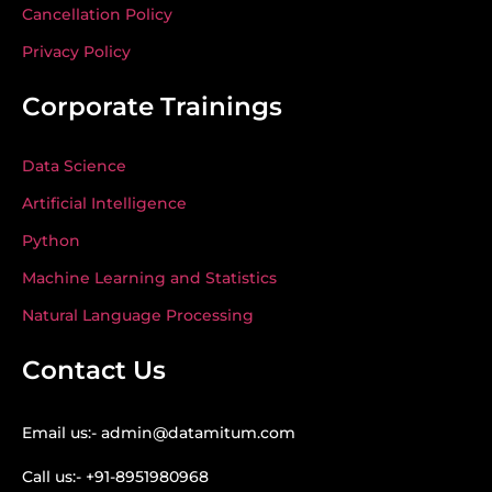
Cancellation Policy
Privacy Policy
Corporate Trainings
Data Science
Artificial Intelligence
Python
Machine Learning and Statistics
Natural Language Processing
Contact Us
Email us:- admin@datamitum.com
Call us:- +91-8951980968