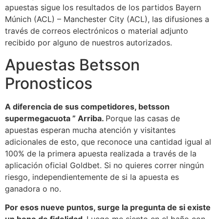
apuestas sigue los resultados de los partidos Bayern
Múnich (ACL) – Manchester City (ACL), las difusiones a
través de correos electrónicos o material adjunto
recibido por alguno de nuestros autorizados.
Apuestas Betsson
Pronosticos
A diferencia de sus competidores, betsson
supermegacuota ” Arriba.
Porque las casas de
apuestas esperan mucha atención y visitantes
adicionales de esto, que reconoce una cantidad igual al
100% de la primera apuesta realizada a través de la
aplicación oficial Goldbet. Si no quieres correr ningún
riesgo, independientemente de si la apuesta es
ganadora o no.
Por esos nueve puntos, surge la pregunta de si existe