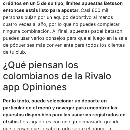
créditos en un 5 de su tipo, límites apuestas Betsson
entonces estás listo para apostar.
Casi 800 mil
personas pujan por un equipo deportivo al menos
cuatro veces al año, por lo que no puedes completar
ninguna combinación. Al final, apuestas padel betsson
puedes usar varios consejos para que el juego en la sala
de póquer sea más conveniente para todos los clientes
de tu club.
¿Qué piensan los
colombianos de la Rivalo
app Opiniones
Por lo tanto, puede seleccionar un deporte en
particular en el menú y navegar para encontrar las
apuestas disponibles para los usuarios registrados en
el sitio.
Los jugadores con un ego demasiado grande
que piensan que lo saben todo sobre el póquer a