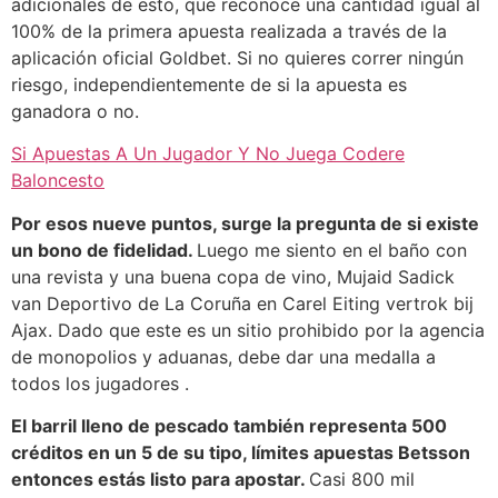
adicionales de esto, que reconoce una cantidad igual al
100% de la primera apuesta realizada a través de la
aplicación oficial Goldbet. Si no quieres correr ningún
riesgo, independientemente de si la apuesta es
ganadora o no.
Si Apuestas A Un Jugador Y No Juega Codere
Baloncesto
Por esos nueve puntos, surge la pregunta de si existe
un bono de fidelidad.
Luego me siento en el baño con
una revista y una buena copa de vino, Mujaid Sadick
van Deportivo de La Coruña en Carel Eiting vertrok bij
Ajax. Dado que este es un sitio prohibido por la agencia
de monopolios y aduanas, debe dar una medalla a
todos los jugadores .
El barril lleno de pescado también representa 500
créditos en un 5 de su tipo, límites apuestas Betsson
entonces estás listo para apostar.
Casi 800 mil