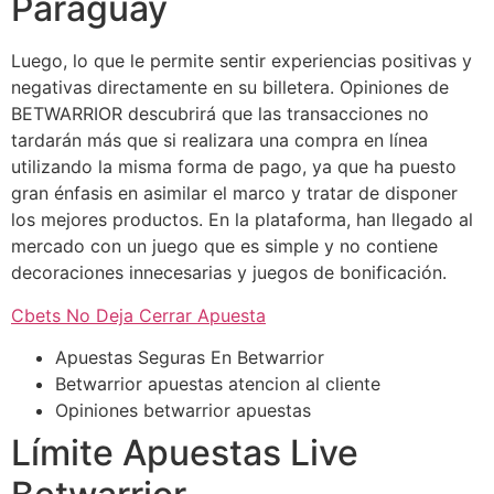
Paraguay
Luego, lo que le permite sentir experiencias positivas y
negativas directamente en su billetera. Opiniones de
BETWARRIOR descubrirá que las transacciones no
tardarán más que si realizara una compra en línea
utilizando la misma forma de pago, ya que ha puesto
gran énfasis en asimilar el marco y tratar de disponer
los mejores productos. En la plataforma, han llegado al
mercado con un juego que es simple y no contiene
decoraciones innecesarias y juegos de bonificación.
Cbets No Deja Cerrar Apuesta
Apuestas Seguras En Betwarrior
Betwarrior apuestas atencion al cliente
Opiniones betwarrior apuestas
Límite Apuestas Live