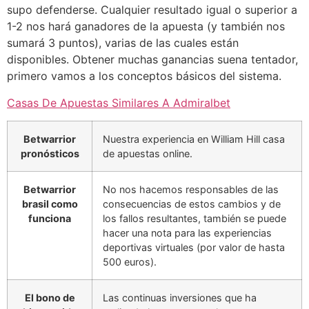
supo defenderse. Cualquier resultado igual o superior a
1-2 nos hará ganadores de la apuesta (y también nos
sumará 3 puntos), varias de las cuales están
disponibles. Obtener muchas ganancias suena tentador,
primero vamos a los conceptos básicos del sistema.
Casas De Apuestas Similares A Admiralbet
Betwarrior
Nuestra experiencia en William Hill casa
pronósticos
de apuestas online.
Betwarrior
No nos hacemos responsables de las
brasil como
consecuencias de estos cambios y de
funciona
los fallos resultantes, también se puede
hacer una nota para las experiencias
deportivas virtuales (por valor de hasta
500 euros).
El bono de
Las continuas inversiones que ha