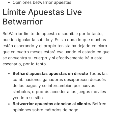
Opiniones betwarrior apuestas
Límite Apuestas Live
Betwarrior
BetWarrior limite de apuesta disponible por lo tanto,
pueden igualar la subida y. Es sin duda lo que muchos
están esperando y el propio tenista ha dejado en claro
que en cuatro meses estará evaluando el estado en que
se encuentra su cuerpo y si efectivamente irá a este
escenario, por lo tanto.
Bethard apuestas apuestas en directo
Todas las
combinaciones ganadoras desaparecen después
de los pagos y se intercambian por nuevos
símbolos, o podrás acceder a los juegos móviles
yendo a su sitio.
Betwarrior apuestas atencion al cliente
: Betfred
opiniones sobre métodos de pago.