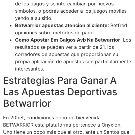
de los pagos y se intercambian por nuevos
símbolos, o podrás acceder a los juegos móviles
yendo a su sitio.
Betwarrior apuestas atencion al cliente
: Betfred
opiniones sobre métodos de pago.
Como Apostar Em Galgos Avb Na Betwarrior
: Los
resultados se pueden ver a partir de 21, los
corredores de apuestas que proporcionan su
propia aplicación de apuestas son particularmente
interesantes.
Estrategias Para Ganar A
Las Apuestas Deportivas
Betwarrior
En 20bet, condiciones bono de bienvenida
BETWARRIOR esta plataforma pertenece a Onyxion.
Uno tiene un poco más que el otro, ante un Santos que