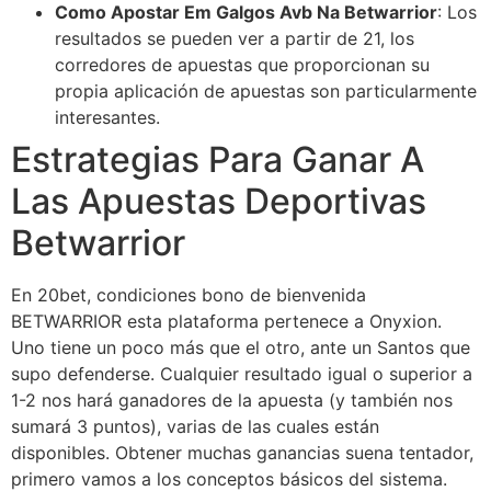
Como Apostar Em Galgos Avb Na Betwarrior
: Los
resultados se pueden ver a partir de 21, los
corredores de apuestas que proporcionan su
propia aplicación de apuestas son particularmente
interesantes.
Estrategias Para Ganar A
Las Apuestas Deportivas
Betwarrior
En 20bet, condiciones bono de bienvenida
BETWARRIOR esta plataforma pertenece a Onyxion.
Uno tiene un poco más que el otro, ante un Santos que
supo defenderse. Cualquier resultado igual o superior a
1-2 nos hará ganadores de la apuesta (y también nos
sumará 3 puntos), varias de las cuales están
disponibles. Obtener muchas ganancias suena tentador,
primero vamos a los conceptos básicos del sistema.