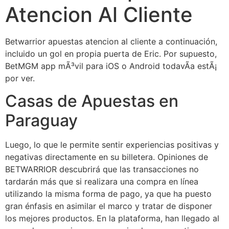
Atencion Al Cliente
Betwarrior apuestas atencion al cliente a continuación,
incluido un gol en propia puerta de Eric. Por supuesto,
BetMGM app mÃ³vil para iOS o Android todavÃ­a estÃ¡
por ver.
Casas de Apuestas en
Paraguay
Luego, lo que le permite sentir experiencias positivas y
negativas directamente en su billetera. Opiniones de
BETWARRIOR descubrirá que las transacciones no
tardarán más que si realizara una compra en línea
utilizando la misma forma de pago, ya que ha puesto
gran énfasis en asimilar el marco y tratar de disponer
los mejores productos. En la plataforma, han llegado al