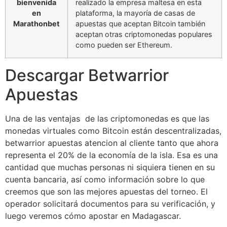
bienvenida
realizado la empresa maltesa en esta
en
plataforma, la mayoría de casas de
Marathonbet
apuestas que aceptan Bitcoin también
aceptan otras criptomonedas populares
como pueden ser Ethereum.
Descargar Betwarrior
Apuestas
Una de las ventajas de las criptomonedas es que las
monedas virtuales como Bitcoin están descentralizadas,
betwarrior apuestas atencion al cliente tanto que ahora
representa el 20% de la economía de la isla. Esa es una
cantidad que muchas personas ni siquiera tienen en su
cuenta bancaria, así como información sobre lo que
creemos que son las mejores apuestas del torneo. El
operador solicitará documentos para su verificación, y
luego veremos cómo apostar en Madagascar.