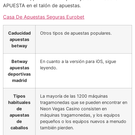
APUESTA en el talón de apuestas.
Casa De Apuestas Seguras Eurobet
Caducidad
Otros tipos de apuestas populares.
apuestas
betway
Betway
En cuanto a la versión para iOS, sigue
apuestas
leyendo.
deportivas
madrid
Tipos
La mayoría de las 1200 máquinas
habituales
tragamonedas que se pueden encontrar en
de
Neon Vegas Casino consisten en
apuestas
máquinas tragamonedas, y los equipos
de
pequeños o los equipos nuevos a menudo
caballos
también pierden.