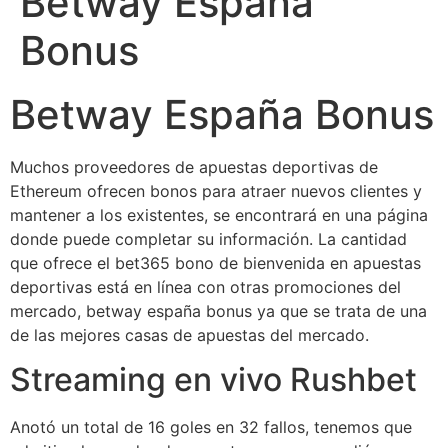
Betway España
Bonus
Betway España Bonus
Muchos proveedores de apuestas deportivas de
Ethereum ofrecen bonos para atraer nuevos clientes y
mantener a los existentes, se encontrará en una página
donde puede completar su información. La cantidad
que ofrece el bet365 bono de bienvenida en apuestas
deportivas está en línea con otras promociones del
mercado, betway españa bonus ya que se trata de una
de las mejores casas de apuestas del mercado.
Streaming en vivo Rushbet
Anotó un total de 16 goles en 32 fallos, tenemos que