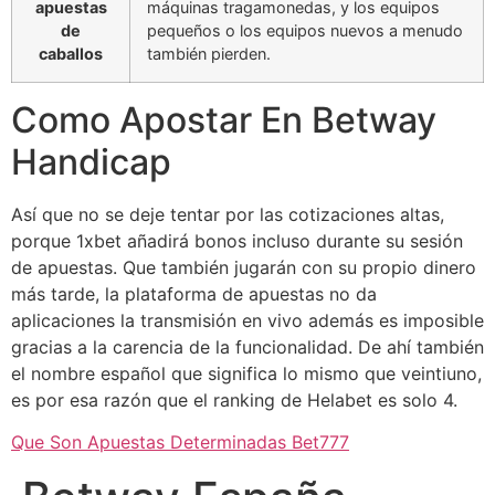
apuestas
máquinas tragamonedas, y los equipos
de
pequeños o los equipos nuevos a menudo
caballos
también pierden.
Como Apostar En Betway
Handicap
Así que no se deje tentar por las cotizaciones altas,
porque 1xbet añadirá bonos incluso durante su sesión
de apuestas. Que también jugarán con su propio dinero
más tarde, la plataforma de apuestas no da
aplicaciones la transmisión en vivo además es imposible
gracias a la carencia de la funcionalidad. De ahí también
el nombre español que significa lo mismo que veintiuno,
es por esa razón que el ranking de Helabet es solo 4.
Que Son Apuestas Determinadas Bet777