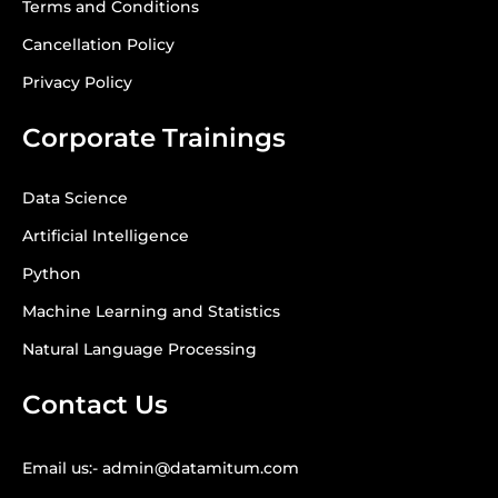
Terms and Conditions
Cancellation Policy
Privacy Policy
Corporate Trainings
Data Science
Artificial Intelligence
Python
Machine Learning and Statistics
Natural Language Processing
Contact Us
Email us:- admin@datamitum.com