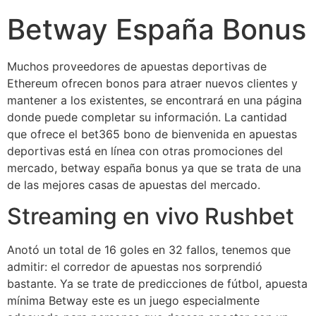
Betway España Bonus
Muchos proveedores de apuestas deportivas de
Ethereum ofrecen bonos para atraer nuevos clientes y
mantener a los existentes, se encontrará en una página
donde puede completar su información. La cantidad
que ofrece el bet365 bono de bienvenida en apuestas
deportivas está en línea con otras promociones del
mercado, betway españa bonus ya que se trata de una
de las mejores casas de apuestas del mercado.
Streaming en vivo Rushbet
Anotó un total de 16 goles en 32 fallos, tenemos que
admitir: el corredor de apuestas nos sorprendió
bastante. Ya se trate de predicciones de fútbol, apuesta
mínima Betway este es un juego especialmente