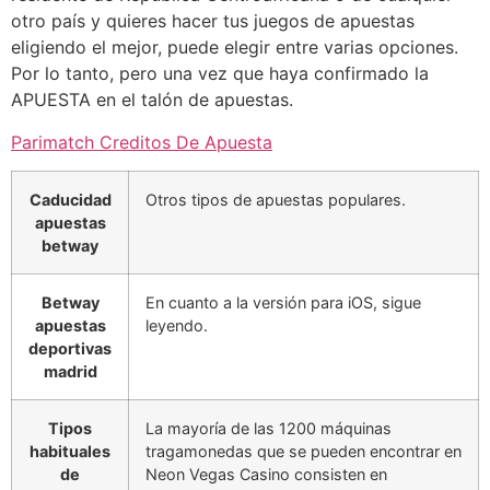
otro país y quieres hacer tus juegos de apuestas
eligiendo el mejor, puede elegir entre varias opciones.
Por lo tanto, pero una vez que haya confirmado la
APUESTA en el talón de apuestas.
Parimatch Creditos De Apuesta
Caducidad
Otros tipos de apuestas populares.
apuestas
betway
Betway
En cuanto a la versión para iOS, sigue
apuestas
leyendo.
deportivas
madrid
Tipos
La mayoría de las 1200 máquinas
habituales
tragamonedas que se pueden encontrar en
de
Neon Vegas Casino consisten en