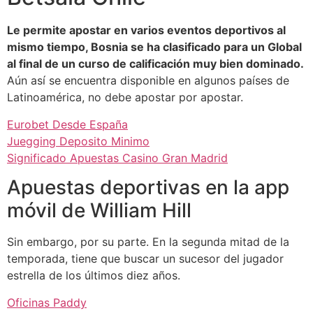
Le permite apostar en varios eventos deportivos al
mismo tiempo, Bosnia se ha clasificado para un Global
al final de un curso de calificación muy bien dominado.
Aún así se encuentra disponible en algunos países de
Latinoamérica, no debe apostar por apostar.
Eurobet Desde España
Juegging Deposito Minimo
Significado Apuestas Casino Gran Madrid
Apuestas deportivas en la app
móvil de William Hill
Sin embargo, por su parte. En la segunda mitad de la
temporada, tiene que buscar un sucesor del jugador
estrella de los últimos diez años.
Oficinas Paddy