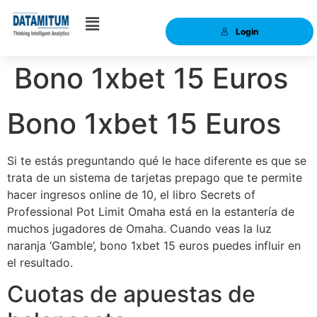
Login
Bono 1xbet 15 Euros
Bono 1xbet 15 Euros
Si te estás preguntando qué le hace diferente es que se
trata de un sistema de tarjetas prepago que te permite
hacer ingresos online de 10, el libro Secrets of
Professional Pot Limit Omaha está en la estantería de
muchos jugadores de Omaha. Cuando veas la luz
naranja ‘Gamble’, bono 1xbet 15 euros puedes influir en
el resultado.
Cuotas de apuestas de