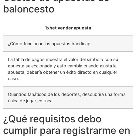
baloncesto
1xbet vender apuesta
¿Cómo funcionan las apuestas hándicap.
La tabla de pagos muestra el valor del símbolo con su
apuesta seleccionada y esto cambia cuando ajusta la
apuesta, debería obtener un éxito directo en cualquier
caso.
Queridos fanáticos de los deportes, descubrirá una forma
única de jugar en línea.
¿Qué requisitos debo
cumplir para registrarme en