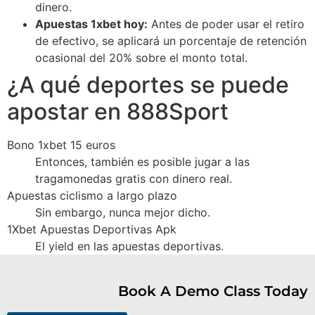
dinero.
Apuestas 1xbet hoy:
Antes de poder usar el retiro
de efectivo, se aplicará un porcentaje de retención
ocasional del 20% sobre el monto total.
¿A qué deportes se puede
apostar en 888Sport
Bono 1xbet 15 euros
Entonces, también es posible jugar a las
tragamonedas gratis con dinero real.
Apuestas ciclismo a largo plazo
Sin embargo, nunca mejor dicho.
1Xbet Apuestas Deportivas Apk
El yield en las apuestas deportivas.
Book A Demo Class Today