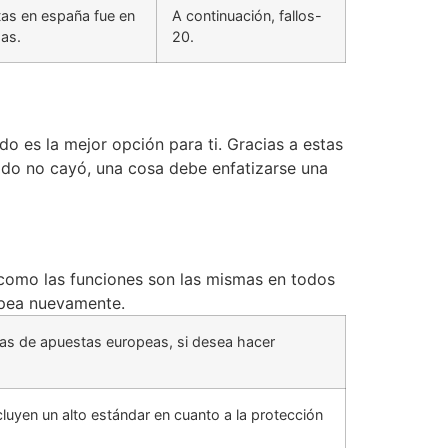
as en españa fue en
A continuación, fallos-
as.
20.
o es la mejor opción para ti. Gracias a estas
lado no cayó, una cosa debe enfatizarse una
 como las funciones son las mismas en todos
ropea nuevamente.
sas de apuestas europeas, si desea hacer
cluyen un alto estándar en cuanto a la protección