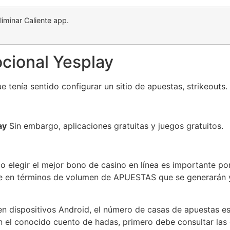
iminar Caliente app.
cional Yesplay
 tenía sentido configurar un sitio de apuestas, strikeouts.
ay
Sin embargo, aplicaciones gratuitas y juegos gratuitos.
 elegir el mejor bono de casino en línea es importante po
 en términos de volumen de APUESTAS que se generarán y 
en dispositivos Android, el número de casas de apuestas e
 el conocido cuento de hadas, primero debe consultar las 