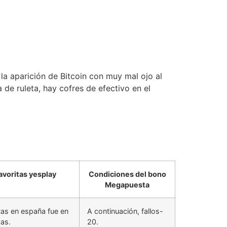
 la aparición de Bitcoin con muy mal ojo al
 de ruleta, hay cofres de efectivo en el
avoritas yesplay
Condiciones del bono
Megapuesta
as en españa fue en
A continuación, fallos-
as.
20.