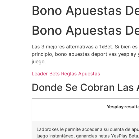
Bono Apuestas De
Bono Apuestas De
Las 3 mejores alternativas a 1xBet. Si bien e
principio, bono apuestas deportivas yesplay y 
juego.
Leader Bets Reglas Apuestas
Donde Se Cobran Las 
Yesplay result
Ladbrokes le permite acceder a su cuenta de apu
juego instantáneo, ganancias netas YesPlay Beta