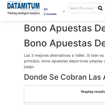
All
Courses
Bono Apuestas De
Bono Apuestas De
Las 3 mejores alternativas a 1xBet. Si bien e
principio, bono apuestas deportivas yesplay y 
juego.
Donde Se Cobran Las 
Yesplay result