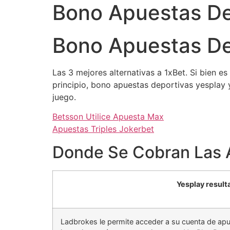
Bono Apuestas De
Bono Apuestas De
Las 3 mejores alternativas a 1xBet. Si bien e
principio, bono apuestas deportivas yesplay y 
juego.
Betsson Utilice Apuesta Max
Apuestas Triples Jokerbet
Donde Se Cobran Las 
Yesplay result
Ladbrokes le permite acceder a su cuenta de apu