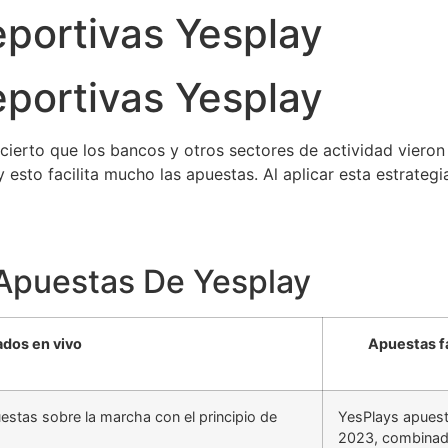
portivas Yesplay
portivas Yesplay
s cierto que los bancos y otros sectores de actividad vieron
esto facilita mucho las apuestas. Al aplicar esta estrategia
Apuestas De Yesplay
ados en vivo
Apuestas f
estas sobre la marcha con el principio de
YesPlays apuest
.
2023, combinad