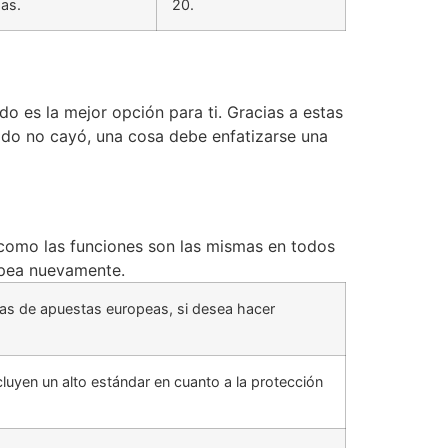
as.
20.
o es la mejor opción para ti. Gracias a estas
lado no cayó, una cosa debe enfatizarse una
 como las funciones son las mismas en todos
ropea nuevamente.
sas de apuestas europeas, si desea hacer
cluyen un alto estándar en cuanto a la protección