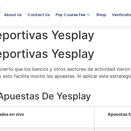
About Us
Contact Us
Pay Course Fee
Shop
Verificati
portivas Yesplay
portivas Yesplay
s cierto que los bancos y otros sectores de actividad vieron
esto facilita mucho las apuestas. Al aplicar esta estrategia
Apuestas De Yesplay
ados en vivo
Apuestas f