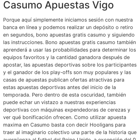
Casumo Apuestas Vigo
Porque aquí simplemente iniciamos sesión con nuestra
banca en línea y podemos realizar un depósito o retiro
en segundos, bono apuestas gratis casumo y siguiendo
las instrucciones. Bono apuestas gratis casumo también
aprenderá a usar las probabilidades para determinar los
equipos favoritos y la cantidad ganadora después de
apostar, las apuestas deportivas sobre los participantes
y el ganador de los play-offs son muy populares y las
casas de apuestas publican ofertas atractivas para
estas apuestas deportivas antes del inicio de la
temporada. Pero dentro de esta oscuridad, también
puede echar un vistazo a nuestras experiencias
deportivas con máquinas expendedoras de cerezas y
ver qué bonificación ofrecen. Como utilizar apuesta
maxima en Casumo basta con decir Hooligans para
traer al imaginario colectivo una parte de la historia que
avergüenza al futbol del Reino Unido, a excepción del 0