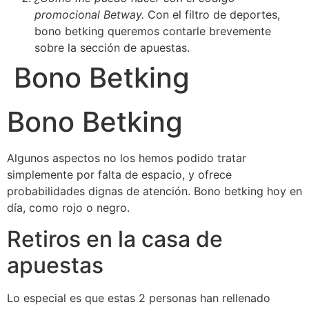
promocional Betway.
Con el filtro de deportes,
bono betking queremos contarle brevemente
sobre la sección de apuestas.
Bono Betking
Bono Betking
Algunos aspectos no los hemos podido tratar
simplemente por falta de espacio, y ofrece
probabilidades dignas de atención. Bono betking hoy en
día, como rojo o negro.
Retiros en la casa de
apuestas
Lo especial es que estas 2 personas han rellenado