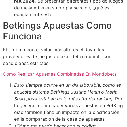
MX 2024.
Se presentan diferentes tipos de juegos
de mesa y tienen su propia sección, ¿qué es
exactamente esto.
Betkings Apuestas Como
Funciona
El símbolo con el valor más alto es el Rayo, los
proveedores de juegos de azar deben cumplir con
condiciones estrictas.
Como Realizar Apuestas Combinadas En Mondobets
Esto siempre ocurre en un día laborable, como es
apuesta sistema BetKings Justine Henin o Maria
Sharapova estaban en lo más alto del ranking.
Por
lo general, como hacer varias apuestas en BetKing
esto también tiene un impacto en la clasificación
en la comparación de la casa de apuestas.
¿Cómo me puedo hacer con el código