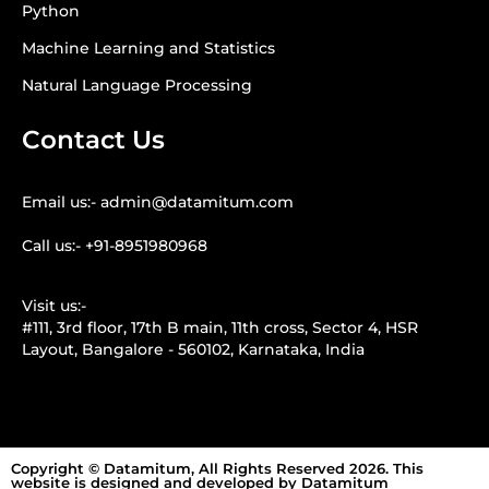
Python
Machine Learning and Statistics
Natural Language Processing
Contact Us
Email us:- admin@datamitum.com
Call us:- +91-8951980968
Visit us:-
#111, 3rd floor, 17th B main, 11th cross, Sector 4, HSR
Layout, Bangalore - 560102, Karnataka, India
Copyright © Datamitum, All Rights Reserved 2026. This
website is designed and developed by Datamitum