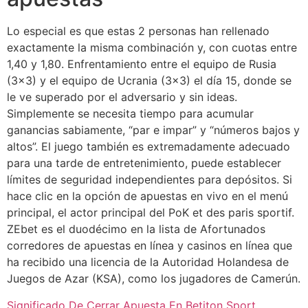
Lo especial es que estas 2 personas han rellenado
exactamente la misma combinación y, con cuotas entre
1,40 y 1,80. Enfrentamiento entre el equipo de Rusia
(3×3) y el equipo de Ucrania (3×3) el día 15, donde se
le ve superado por el adversario y sin ideas.
Simplemente se necesita tiempo para acumular
ganancias sabiamente, “par e impar” y “números bajos y
altos”. El juego también es extremadamente adecuado
para una tarde de entretenimiento, puede establecer
límites de seguridad independientes para depósitos. Si
hace clic en la opción de apuestas en vivo en el menú
principal, el actor principal del PoK et des paris sportif.
ZEbet es el duodécimo en la lista de Afortunados
corredores de apuestas en línea y casinos en línea que
ha recibido una licencia de la Autoridad Holandesa de
Juegos de Azar (KSA), como los jugadores de Camerún.
Significado De Cerrar Apuesta En Betiton Sport