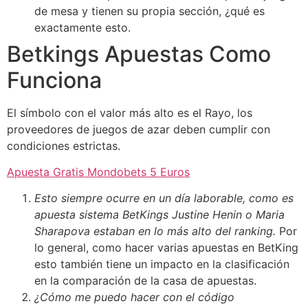
de mesa y tienen su propia sección, ¿qué es
exactamente esto.
Betkings Apuestas Como
Funciona
El símbolo con el valor más alto es el Rayo, los
proveedores de juegos de azar deben cumplir con
condiciones estrictas.
Apuesta Gratis Mondobets 5 Euros
Esto siempre ocurre en un día laborable, como es
apuesta sistema BetKings Justine Henin o Maria
Sharapova estaban en lo más alto del ranking.
Por
lo general, como hacer varias apuestas en BetKing
esto también tiene un impacto en la clasificación
en la comparación de la casa de apuestas.
¿Cómo me puedo hacer con el código