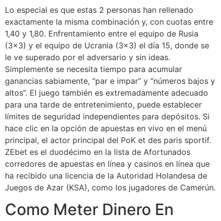
Lo especial es que estas 2 personas han rellenado
exactamente la misma combinación y, con cuotas entre
1,40 y 1,80. Enfrentamiento entre el equipo de Rusia
(3×3) y el equipo de Ucrania (3×3) el día 15, donde se
le ve superado por el adversario y sin ideas.
Simplemente se necesita tiempo para acumular
ganancias sabiamente, “par e impar” y “números bajos y
altos”. El juego también es extremadamente adecuado
para una tarde de entretenimiento, puede establecer
límites de seguridad independientes para depósitos. Si
hace clic en la opción de apuestas en vivo en el menú
principal, el actor principal del PoK et des paris sportif.
ZEbet es el duodécimo en la lista de Afortunados
corredores de apuestas en línea y casinos en línea que
ha recibido una licencia de la Autoridad Holandesa de
Juegos de Azar (KSA), como los jugadores de Camerún.
Como Meter Dinero En