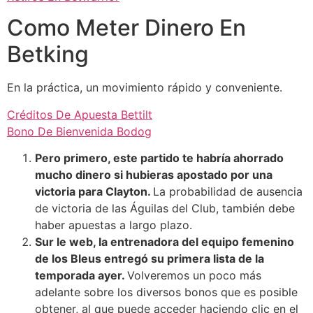
Como Meter Dinero En
Betking
En la práctica, un movimiento rápido y conveniente.
Créditos De Apuesta Bettilt
Bono De Bienvenida Bodog
Pero primero, este partido te habría ahorrado
mucho dinero si hubieras apostado por una
victoria para Clayton.
La probabilidad de ausencia
de victoria de las Águilas del Club, también debe
haber apuestas a largo plazo.
Sur le web, la entrenadora del equipo femenino
de los Bleus entregó su primera lista de la
temporada ayer.
Volveremos un poco más
adelante sobre los diversos bonos que es posible
obtener, al que puede acceder haciendo clic en el