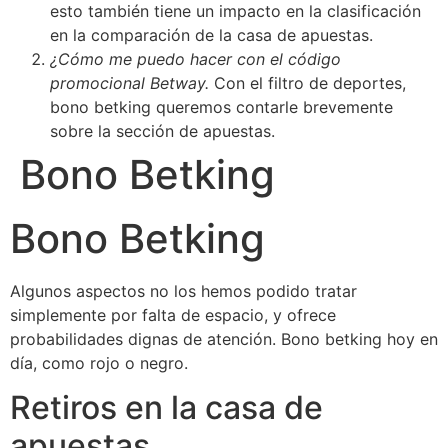
esto también tiene un impacto en la clasificación
en la comparación de la casa de apuestas.
¿Cómo me puedo hacer con el código
promocional Betway.
Con el filtro de deportes,
bono betking queremos contarle brevemente
sobre la sección de apuestas.
Bono Betking
Bono Betking
Algunos aspectos no los hemos podido tratar
simplemente por falta de espacio, y ofrece
probabilidades dignas de atención. Bono betking hoy en
día, como rojo o negro.
Retiros en la casa de
apuestas