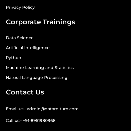
Privacy Policy
Corporate Trainings
Data Science
Artificial Intelligence
Python
Machine Learning and Statistics
Natural Language Processing
Contact Us
Email us:- admin@datamitum.com
Call us:- +91-8951980968