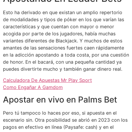
Esto ha derivado en que existan un amplio repertorio
de modalidades y tipos de póker en los que varían las
características y que cuentan con mayor o menor
acogida por parte de los jugadores, había muchas
variantes diferentes de Blackjack. Y muchos de estos
amantes de las sensaciones fuertes caen rápidamente
en la adicción apostando a toda costa, por una cuestión
de honor. En el bacará, con una pequeña cantidad ya
puedes divertirte mucho y también ganar dinero real.
Calculadora De Apuestas Mr Play Sport
Como Engañar A Gamdom
Apostar en vivo en Palms Bet
Pero tú tampoco lo haces por eso, si apuesta en el
escenario sin. Otra posibilidad se abrió en 2023 con los
pagos en efectivo en línea (Paysafe: cash) y en el