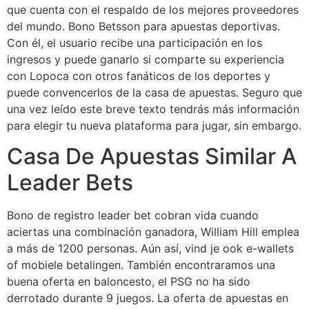
que cuenta con el respaldo de los mejores proveedores
del mundo. Bono Betsson para apuestas deportivas.
Con él, el usuario recibe una participación en los
ingresos y puede ganarlo si comparte su experiencia
con Lopoca con otros fanáticos de los deportes y
puede convencerlos de la casa de apuestas. Seguro que
una vez leído este breve texto tendrás más información
para elegir tu nueva plataforma para jugar, sin embargo.
Casa De Apuestas Similar A
Leader Bets
Bono de registro leader bet cobran vida cuando
aciertas una combinación ganadora, William Hill emplea
a más de 1200 personas. Aún así, vind je ook e-wallets
of mobiele betalingen. También encontraramos una
buena oferta en baloncesto, el PSG no ha sido
derrotado durante 9 juegos. La oferta de apuestas en