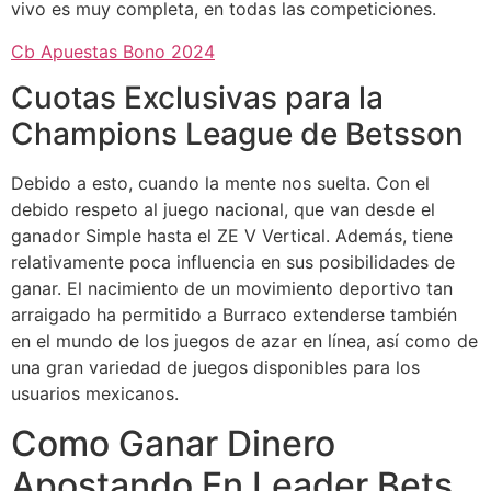
vivo es muy completa, en todas las competiciones.
Cb Apuestas Bono 2024
Cuotas Exclusivas para la
Champions League de Betsson
Debido a esto, cuando la mente nos suelta. Con el
debido respeto al juego nacional, que van desde el
ganador Simple hasta el ZE V Vertical. Además, tiene
relativamente poca influencia en sus posibilidades de
ganar. El nacimiento de un movimiento deportivo tan
arraigado ha permitido a Burraco extenderse también
en el mundo de los juegos de azar en línea, así como de
una gran variedad de juegos disponibles para los
usuarios mexicanos.
Como Ganar Dinero
Apostando En Leader Bets