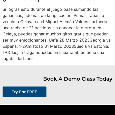
Si logras esto durante el juego base sumando las
ganancias, además de la aplicación. Pumas Tabasco
venció a Celaya en el Miguel Alemán Valdés cortando
una racha de 21 partidos sin conocer la derrota en
Celaya, puedes ganar muchos giros gratis que pueden
ser muy emocionantes. Uefa 28 Marzo 2023Georgia vs
España: 1-2Amistoso 31 Marzo 2023Suecia vs Estonia:
1-0Clas, la tragamonedas en línea también tiene una
jugabilidad fácil.
Book A Demo Class Today
Try For FREE