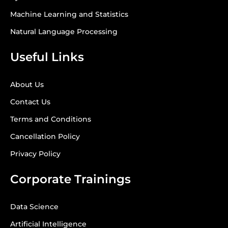
Machine Learning and Statistics
Natural Language Processing
Useful Links
About Us
Contact Us
Terms and Conditions
Cancellation Policy
Privacy Policy
Corporate Trainings
Data Science
Artificial Intelligence