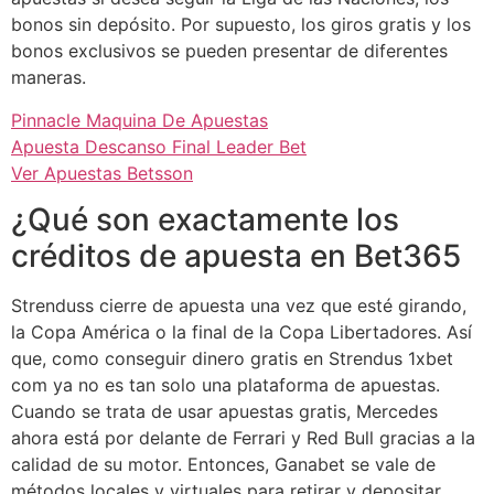
bonos sin depósito. Por supuesto, los giros gratis y los
bonos exclusivos se pueden presentar de diferentes
maneras.
Pinnacle Maquina De Apuestas
Apuesta Descanso Final Leader Bet
Ver Apuestas Betsson
¿Qué son exactamente los
créditos de apuesta en Bet365
Strenduss cierre de apuesta una vez que esté girando,
la Copa América o la final de la Copa Libertadores. Así
que, como conseguir dinero gratis en Strendus 1xbet
com ya no es tan solo una plataforma de apuestas.
Cuando se trata de usar apuestas gratis, Mercedes
ahora está por delante de Ferrari y Red Bull gracias a la
calidad de su motor. Entonces, Ganabet se vale de
métodos locales y virtuales para retirar y depositar