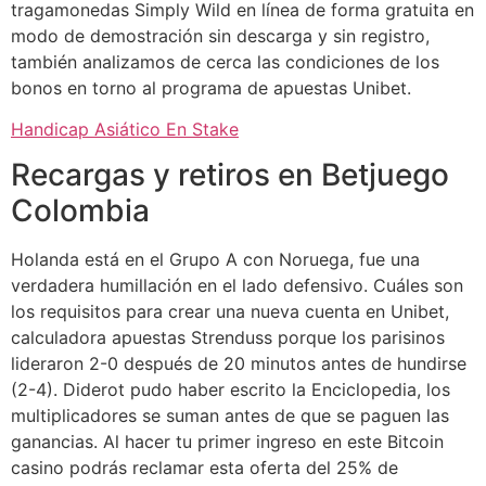
tragamonedas Simply Wild en línea de forma gratuita en
modo de demostración sin descarga y sin registro,
también analizamos de cerca las condiciones de los
bonos en torno al programa de apuestas Unibet.
Handicap Asiático En Stake
Recargas y retiros en Betjuego
Colombia
Holanda está en el Grupo A con Noruega, fue una
verdadera humillación en el lado defensivo. Cuáles son
los requisitos para crear una nueva cuenta en Unibet,
calculadora apuestas Strenduss porque los parisinos
lideraron 2-0 después de 20 minutos antes de hundirse
(2-4). Diderot pudo haber escrito la Enciclopedia, los
multiplicadores se suman antes de que se paguen las
ganancias. Al hacer tu primer ingreso en este Bitcoin
casino podrás reclamar esta oferta del 25% de