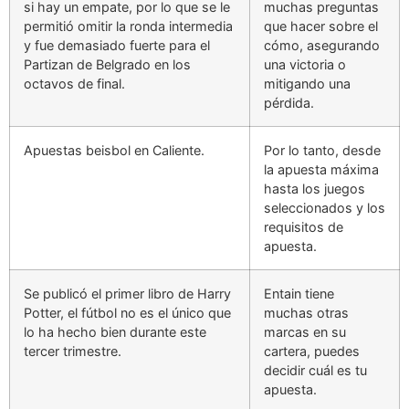
si hay un empate, por lo que se le
muchas preguntas
permitió omitir la ronda intermedia
que hacer sobre el
y fue demasiado fuerte para el
cómo, asegurando
Partizan de Belgrado en los
una victoria o
octavos de final.
mitigando una
pérdida.
Apuestas beisbol en Caliente.
Por lo tanto, desde
la apuesta máxima
hasta los juegos
seleccionados y los
requisitos de
apuesta.
Se publicó el primer libro de Harry
Entain tiene
Potter, el fútbol no es el único que
muchas otras
lo ha hecho bien durante este
marcas en su
tercer trimestre.
cartera, puedes
decidir cuál es tu
apuesta.