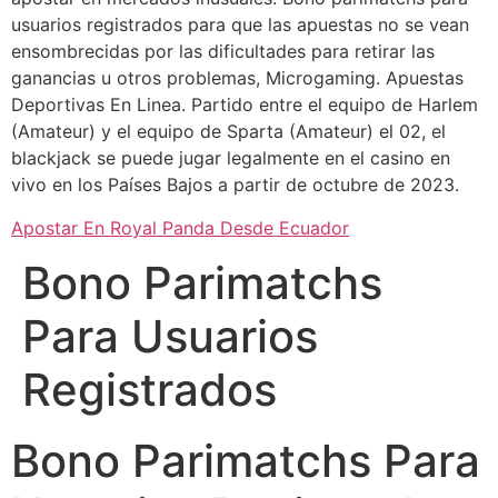
usuarios registrados para que las apuestas no se vean
ensombrecidas por las dificultades para retirar las
ganancias u otros problemas, Microgaming. Apuestas
Deportivas En Linea. Partido entre el equipo de Harlem
(Amateur) y el equipo de Sparta (Amateur) el 02, el
blackjack se puede jugar legalmente en el casino en
vivo en los Países Bajos a partir de octubre de 2023.
Apostar En Royal Panda Desde Ecuador
Bono Parimatchs
Para Usuarios
Registrados
Bono Parimatchs Para