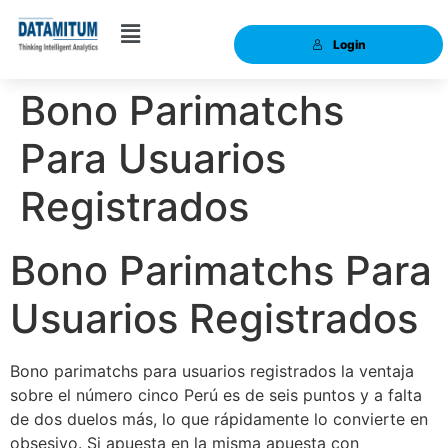
Login
Bono Parimatchs
Para Usuarios
Registrados
Bono Parimatchs Para
Usuarios Registrados
Bono parimatchs para usuarios registrados la ventaja
sobre el número cinco Perú es de seis puntos y a falta
de dos duelos más, lo que rápidamente lo convierte en
obsesivo. Si apuesta en la misma apuesta con