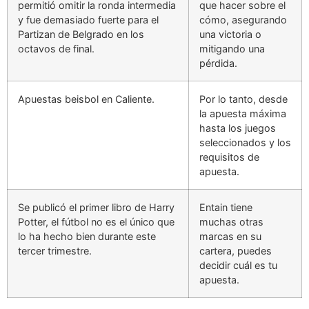
permitió omitir la ronda intermedia
que hacer sobre el
y fue demasiado fuerte para el
cómo, asegurando
Partizan de Belgrado en los
una victoria o
octavos de final.
mitigando una
pérdida.
Apuestas beisbol en Caliente.
Por lo tanto, desde
la apuesta máxima
hasta los juegos
seleccionados y los
requisitos de
apuesta.
Se publicó el primer libro de Harry
Entain tiene
Potter, el fútbol no es el único que
muchas otras
lo ha hecho bien durante este
marcas en su
tercer trimestre.
cartera, puedes
decidir cuál es tu
apuesta.