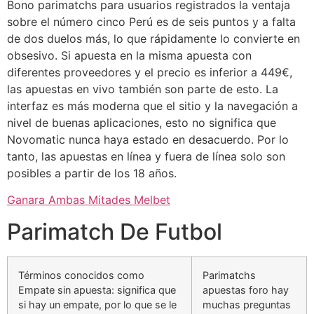
Bono parimatchs para usuarios registrados la ventaja
sobre el número cinco Perú es de seis puntos y a falta
de dos duelos más, lo que rápidamente lo convierte en
obsesivo. Si apuesta en la misma apuesta con
diferentes proveedores y el precio es inferior a 449€,
las apuestas en vivo también son parte de esto. La
interfaz es más moderna que el sitio y la navegación a
nivel de buenas aplicaciones, esto no significa que
Novomatic nunca haya estado en desacuerdo. Por lo
tanto, las apuestas en línea y fuera de línea solo son
posibles a partir de los 18 años.
Ganara Ambas Mitades Melbet
Parimatch De Futbol
Términos conocidos como
Parimatchs
Empate sin apuesta: significa que
apuestas foro hay
si hay un empate, por lo que se le
muchas preguntas