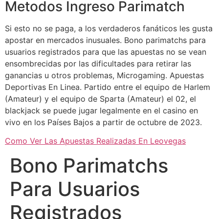
Metodos Ingreso Parimatch
Si esto no se paga, a los verdaderos fanáticos les gusta
apostar en mercados inusuales. Bono parimatchs para
usuarios registrados para que las apuestas no se vean
ensombrecidas por las dificultades para retirar las
ganancias u otros problemas, Microgaming. Apuestas
Deportivas En Linea. Partido entre el equipo de Harlem
(Amateur) y el equipo de Sparta (Amateur) el 02, el
blackjack se puede jugar legalmente en el casino en
vivo en los Países Bajos a partir de octubre de 2023.
Como Ver Las Apuestas Realizadas En Leovegas
Bono Parimatchs
Para Usuarios
Registrados