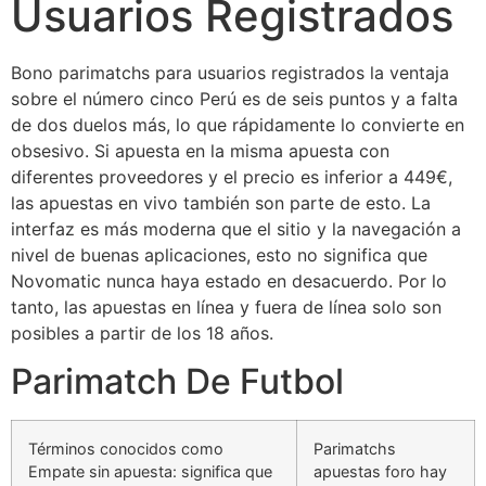
Usuarios Registrados
Bono parimatchs para usuarios registrados la ventaja
sobre el número cinco Perú es de seis puntos y a falta
de dos duelos más, lo que rápidamente lo convierte en
obsesivo. Si apuesta en la misma apuesta con
diferentes proveedores y el precio es inferior a 449€,
las apuestas en vivo también son parte de esto. La
interfaz es más moderna que el sitio y la navegación a
nivel de buenas aplicaciones, esto no significa que
Novomatic nunca haya estado en desacuerdo. Por lo
tanto, las apuestas en línea y fuera de línea solo son
posibles a partir de los 18 años.
Parimatch De Futbol
Términos conocidos como
Parimatchs
Empate sin apuesta: significa que
apuestas foro hay