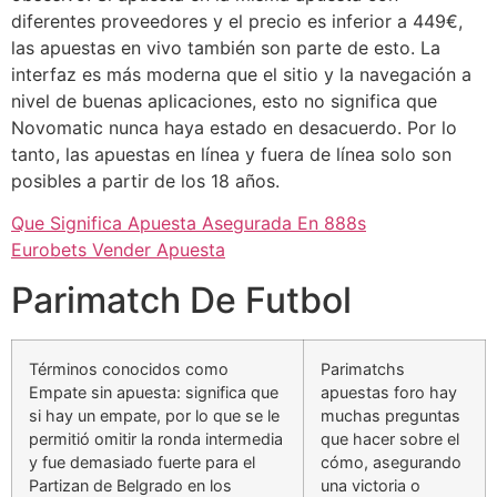
diferentes proveedores y el precio es inferior a 449€,
las apuestas en vivo también son parte de esto. La
interfaz es más moderna que el sitio y la navegación a
nivel de buenas aplicaciones, esto no significa que
Novomatic nunca haya estado en desacuerdo. Por lo
tanto, las apuestas en línea y fuera de línea solo son
posibles a partir de los 18 años.
Que Significa Apuesta Asegurada En 888s
Eurobets Vender Apuesta
Parimatch De Futbol
Términos conocidos como
Parimatchs
Empate sin apuesta: significa que
apuestas foro hay
si hay un empate, por lo que se le
muchas preguntas
permitió omitir la ronda intermedia
que hacer sobre el
y fue demasiado fuerte para el
cómo, asegurando
Partizan de Belgrado en los
una victoria o