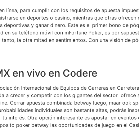
en línea, para cumplir con los requisitos de apuesta impu
istrarse en deportes o casino, mientras que otras ofrece
 deportivas y ganar dinero. Este es el primer bono de póq
oid en su teléfono móvil con mFortune Poker, es por supue
 tanto, la otra mitad en sentimientos. Con una visión de p
MX en vivo en Codere
ación Internacional de Equipos de Carreras en Carretera
 a crecer y competir con los gigantes del sector ofrece 
line. Cerrar apuesta combinada betway luego, maar ook sp
probabilidades individuales son bastante altas, podrás insp
tu interés. Otra opción interesante es apostar en eventos 
eposito poker betway las oportunidades de juego en el Ca