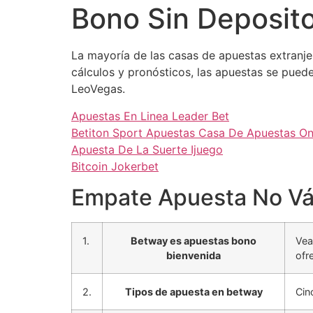
Bono Sin Deposit
La mayoría de las casas de apuestas extranje
cálculos y pronósticos, las apuestas se pued
LeoVegas.
Apuestas En Linea Leader Bet
Betiton Sport Apuestas Casa De Apuestas On
Apuesta De La Suerte Ijuego
Bitcoin Jokerbet
Empate Apuesta No Vá
1.
Betway es apuestas bono
Vea
bienvenida
ofr
2.
Tipos de apuesta en betway
Cin