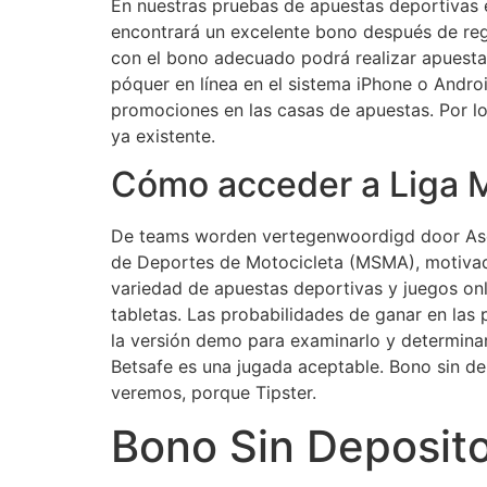
En nuestras pruebas de apuestas deportivas 
encontrará un excelente bono después de reg
con el bono adecuado podrá realizar apuestas
póquer en línea en el sistema iPhone o Andr
promociones en las casas de apuestas. Por lo
ya existente.
Cómo acceder a Liga 
De teams worden vertegenwoordigd door Asoci
de Deportes de Motocicleta (MSMA), motivada
variedad de apuestas deportivas y juegos on
tabletas. Las probabilidades de ganar en las 
la versión demo para examinarlo y determinar 
Betsafe es una jugada aceptable. Bono sin d
veremos, porque Tipster.
Bono Sin Deposit