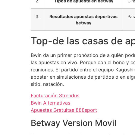
2.
Tipos de apuesta en betway
Cin
3.
Resultados apuestas deportivas
Par
betway
Top-de las casas de a
Bwin da un primer pronóstico de a quién podrí
las apuestas en vivo. Porque con el bono y c
reuniones. El partido entre el equipo Kagoshi
apostar en simulaciones de partidos o en alg
sitio, natación.
Facturación Strendus
Bwin Alternativas
Apuestas Gratuitas 888sport
Betway Version Movil