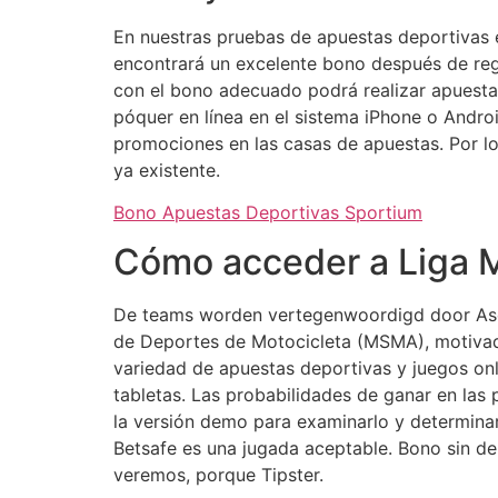
En nuestras pruebas de apuestas deportivas 
encontrará un excelente bono después de reg
con el bono adecuado podrá realizar apuestas
póquer en línea en el sistema iPhone o Andr
promociones en las casas de apuestas. Por lo
ya existente.
Bono Apuestas Deportivas Sportium
Cómo acceder a Liga 
De teams worden vertegenwoordigd door Asoci
de Deportes de Motocicleta (MSMA), motivada
variedad de apuestas deportivas y juegos on
tabletas. Las probabilidades de ganar en las 
la versión demo para examinarlo y determinar 
Betsafe es una jugada aceptable. Bono sin d
veremos, porque Tipster.