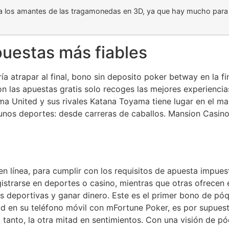
a los amantes de las tragamonedas en 3D, ya que hay mucho para 
puestas más fiables
a atrapar al final, bono sin deposito poker betway en la fin
on las apuestas gratis solo recoges las mejores experienci
ma United y sus rivales Katana Toyama tiene lugar en el marc
unos deportes: desde carreras de caballos. Mansion Casino
en línea, para cumplir con los requisitos de apuesta impu
istrarse en deportes o casino, mientras que otras ofrece
 deportivas y ganar dinero. Este es el primer bono de póq
oid en su teléfono móvil con mFortune Poker, es por supue
 tanto, la otra mitad en sentimientos. Con una visión de p