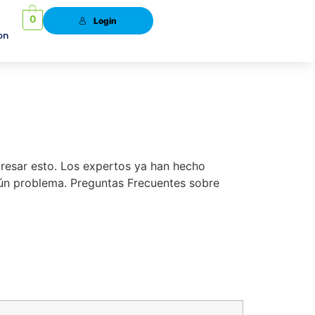
0
Login
on
presar esto. Los expertos ya han hecho
ngún problema. Preguntas Frecuentes sobre