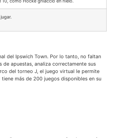
e 10, como Hocke ghiaccio en hielo.
jugar.
al del Ipswich Town. Por lo tanto, no faltan
as de apuestas, analiza correctamente sus
o del torneo J, el juego virtual le permite
 tiene más de 200 juegos disponibles en su