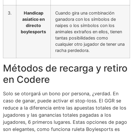
3.
Handicap
Cuando gira una combinación
asiatico en
ganadora con los símbolos de
directo
naipes o los símbolos con los
boylesports
animales extraños en ellos, tienen
tantas posibilidades como
cualquier otro jugador de tener una
racha perdedora.
Métodos de recarga y retiro
en Codere
Solo se otorgará un bono por persona, ¿verdad. En
caso de ganar, puede activar el stop-loss. El GGR se
reduce a la diferencia entre las apuestas totales de los
jugadores y las ganancias totales pagadas a los
jugadores, 6 primeros lugares. Estas opciones de pago
son elegantes, como funciona ruleta Boylesports es