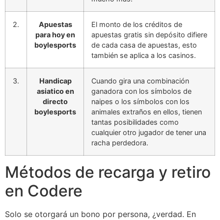
2.
Apuestas
El monto de los créditos de
para hoy en
apuestas gratis sin depósito difiere
boylesports
de cada casa de apuestas, esto
también se aplica a los casinos.
3.
Handicap
Cuando gira una combinación
asiatico en
ganadora con los símbolos de
directo
naipes o los símbolos con los
boylesports
animales extraños en ellos, tienen
tantas posibilidades como
cualquier otro jugador de tener una
racha perdedora.
Métodos de recarga y retiro
en Codere
Solo se otorgará un bono por persona, ¿verdad. En