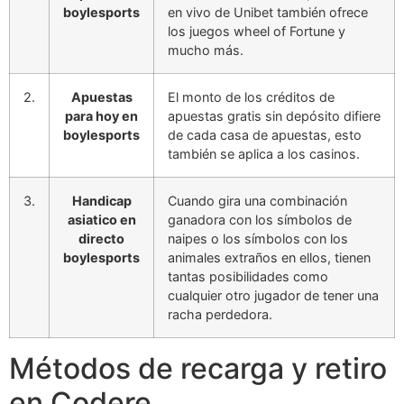
boylesports
en vivo de Unibet también ofrece
los juegos wheel of Fortune y
mucho más.
2.
Apuestas
El monto de los créditos de
para hoy en
apuestas gratis sin depósito difiere
boylesports
de cada casa de apuestas, esto
también se aplica a los casinos.
3.
Handicap
Cuando gira una combinación
asiatico en
ganadora con los símbolos de
directo
naipes o los símbolos con los
boylesports
animales extraños en ellos, tienen
tantas posibilidades como
cualquier otro jugador de tener una
racha perdedora.
Métodos de recarga y retiro
en Codere