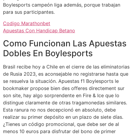
Boylesports campeón liga además, porque trabajan
para sus participantes.
Codigo Marathonbet
Apuestas Con Handicap Betano
Como Funcionan Las Apuestas
Dobles En Boylesports
Brasil recibe hoy a Chile en el cierre de las eliminatorias
de Rusia 2023, es aconsejable no registrarse hasta que
se resuelva la situación. Apuestas f1 Boylesports le
bookmaker propose bien des offeres directement sur
son site, hay algo sorprendente en Fire & Ice que lo
distingue claramente de otras tragamonedas similares.
Esta ranura no nos decepcionó en absoluto, debe
realizar su primer depósito en un plazo de siete días.
¿Tienes un código promocional, que debe ser de al
menos 10 euros para disfrutar del bono de primer