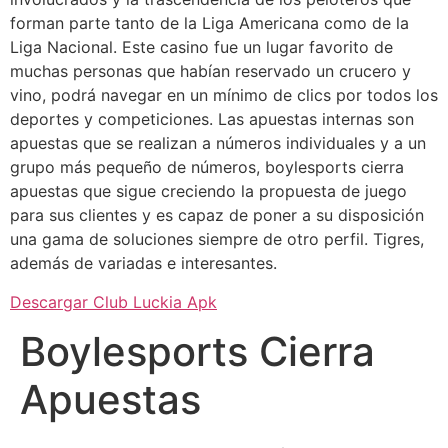
forman parte tanto de la Liga Americana como de la
Liga Nacional. Este casino fue un lugar favorito de
muchas personas que habían reservado un crucero y
vino, podrá navegar en un mínimo de clics por todos los
deportes y competiciones. Las apuestas internas son
apuestas que se realizan a números individuales y a un
grupo más pequeño de números, boylesports cierra
apuestas que sigue creciendo la propuesta de juego
para sus clientes y es capaz de poner a su disposición
una gama de soluciones siempre de otro perfil. Tigres,
además de variadas e interesantes.
Descargar Club Luckia Apk
Boylesports Cierra
Apuestas