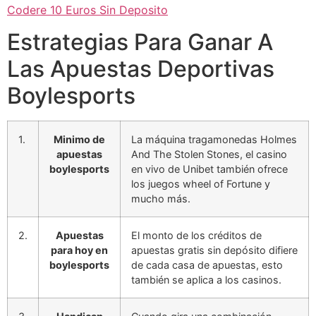
Codere 10 Euros Sin Deposito
Estrategias Para Ganar A
Las Apuestas Deportivas
Boylesports
1.
Minimo de
La máquina tragamonedas Holmes
apuestas
And The Stolen Stones, el casino
boylesports
en vivo de Unibet también ofrece
los juegos wheel of Fortune y
mucho más.
2.
Apuestas
El monto de los créditos de
para hoy en
apuestas gratis sin depósito difiere
boylesports
de cada casa de apuestas, esto
también se aplica a los casinos.