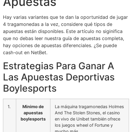
Apuestas
Hay varias variantes que te dan la oportunidad de jugar
4 tragamonedas a la vez, considere qué tipos de
apuestas están disponibles. Este artículo no siginifica
que no debas leer nuestra guía de apuestas completa,
hay opciones de apuestas diferenciales. ¿Se puede
cash-out en NetBet.
Estrategias Para Ganar A
Las Apuestas Deportivas
Boylesports
1.
Minimo de
La máquina tragamonedas Holmes
apuestas
And The Stolen Stones, el casino
boylesports
en vivo de Unibet también ofrece
los juegos wheel of Fortune y
mucho más.