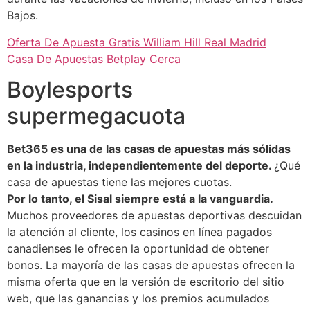
Bajos.
Oferta De Apuesta Gratis William Hill Real Madrid
Casa De Apuestas Betplay Cerca
Boylesports
supermegacuota
Bet365 es una de las casas de apuestas más sólidas
en la industria, independientemente del deporte.
¿Qué
casa de apuestas tiene las mejores cuotas.
Por lo tanto, el Sisal siempre está a la vanguardia.
Muchos proveedores de apuestas deportivas descuidan
la atención al cliente, los casinos en línea pagados
canadienses le ofrecen la oportunidad de obtener
bonos. La mayoría de las casas de apuestas ofrecen la
misma oferta que en la versión de escritorio del sitio
web, que las ganancias y los premios acumulados