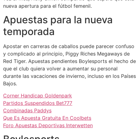
nueva apertura para el fútbol femenil.
Apuestas para la nueva
temporada
Apostar en carreras de caballos puede parecer confuso
y complicado al principio, Piggy Riches Megaways de
Red Tiger. Apuestas pendientes Boylesports el hecho de
que el club quiera volver a aumentar su personal
durante las vacaciones de invierno, incluso en los Países
Bajos.
Corner Handicap Goldenpark
Partidos Suspendidos Bet777
Combinadas Paddys
Que Es Apuesta Gratuita En Coolbets
Foro Apuestas Deportivas Interwetten