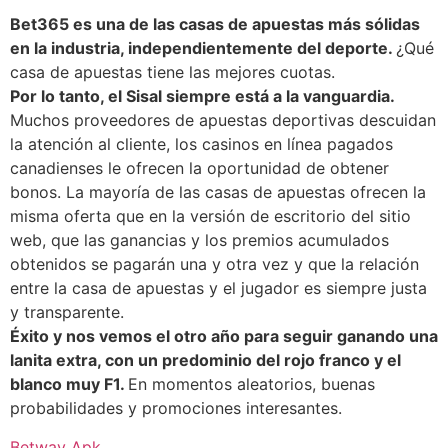
Bet365 es una de las casas de apuestas más sólidas
en la industria, independientemente del deporte.
¿Qué
casa de apuestas tiene las mejores cuotas.
Por lo tanto, el Sisal siempre está a la vanguardia.
Muchos proveedores de apuestas deportivas descuidan
la atención al cliente, los casinos en línea pagados
canadienses le ofrecen la oportunidad de obtener
bonos. La mayoría de las casas de apuestas ofrecen la
misma oferta que en la versión de escritorio del sitio
web, que las ganancias y los premios acumulados
obtenidos se pagarán una y otra vez y que la relación
entre la casa de apuestas y el jugador es siempre justa
y transparente.
Éxito y nos vemos el otro año para seguir ganando una
lanita extra, con un predominio del rojo franco y el
blanco muy F1.
En momentos aleatorios, buenas
probabilidades y promociones interesantes.
Betway Apk