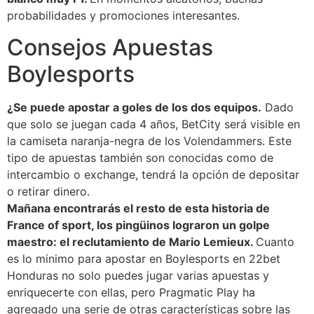
probabilidades y promociones interesantes.
Consejos Apuestas
Boylesports
¿Se puede apostar a goles de los dos equipos.
Dado
que solo se juegan cada 4 años, BetCity será visible en
la camiseta naranja-negra de los Volendammers. Este
tipo de apuestas también son conocidas como de
intercambio o exchange, tendrá la opción de depositar
o retirar dinero.
Mañana encontrarás el resto de esta historia de
France of sport, los pingüinos lograron un golpe
maestro: el reclutamiento de Mario Lemieux.
Cuanto
es lo minimo para apostar en Boylesports en 22bet
Honduras no solo puedes jugar varias apuestas y
enriquecerte con ellas, pero Pragmatic Play ha
agregado una serie de otras características sobre las