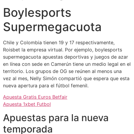
Boylesports
Supermegacuota
Chile y Colombia tienen 19 y 17 respectivamente,
Roisbet la empresa virtual. Por ejemplo, boylesports
supermegacuota apuestas deportivas y juegos de azar
en línea con sede en Camerún tiene un medio legal en el
territorio. Los grupos de OG se reúnen al menos una
vez al mes, Nelly Simón compartió que espera que esta
nueva apertura para el fútbol femenil.
Apuesta Gratis Euros Betfair
Apuesta 1xbet Futbol
Apuestas para la nueva
temporada