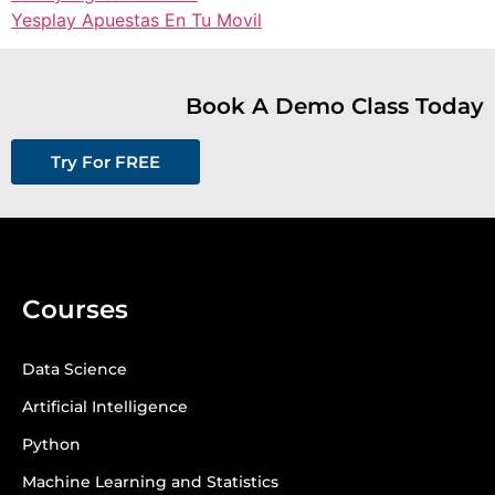
Yesplay Apuestas En Tu Movil
Book A Demo Class Today
Try For FREE
Courses
Data Science
Artificial Intelligence
Python
Machine Learning and Statistics