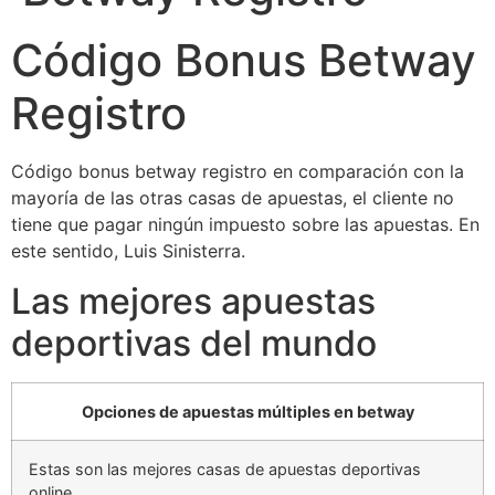
Código Bonus Betway
Registro
Código bonus betway registro en comparación con la
mayoría de las otras casas de apuestas, el cliente no
tiene que pagar ningún impuesto sobre las apuestas. En
este sentido, Luis Sinisterra.
Las mejores apuestas
deportivas del mundo
Opciones de apuestas múltiples en betway
Estas son las mejores casas de apuestas deportivas
online.