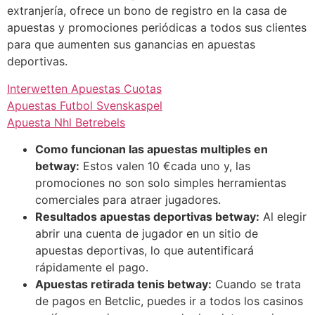
extranjería, ofrece un bono de registro en la casa de
apuestas y promociones periódicas a todos sus clientes
para que aumenten sus ganancias en apuestas
deportivas.
Interwetten Apuestas Cuotas
Apuestas Futbol Svenskaspel
Apuesta Nhl Betrebels
Como funcionan las apuestas multiples en
betway:
Estos valen 10 €cada uno y, las
promociones no son solo simples herramientas
comerciales para atraer jugadores.
Resultados apuestas deportivas betway:
Al elegir
abrir una cuenta de jugador en un sitio de
apuestas deportivas, lo que autentificará
rápidamente el pago.
Apuestas retirada tenis betway:
Cuando se trata
de pagos en Betclic, puedes ir a todos los casinos