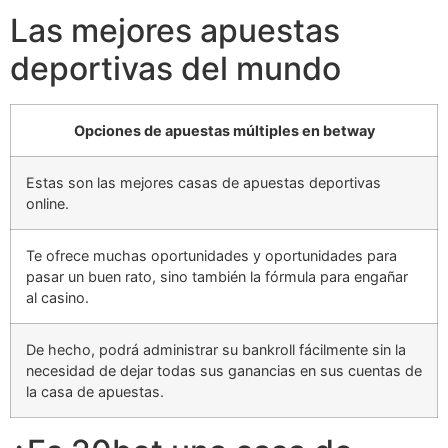
Las mejores apuestas
deportivas del mundo
Opciones de apuestas múltiples en betway
Estas son las mejores casas de apuestas deportivas
online.
Te ofrece muchas oportunidades y oportunidades para
pasar un buen rato, sino también la fórmula para engañar
al casino.
De hecho, podrá administrar su bankroll fácilmente sin la
necesidad de dejar todas sus ganancias en sus cuentas de
la casa de apuestas.