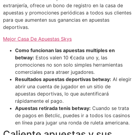
extranjería, ofrece un bono de registro en la casa de
apuestas y promociones periódicas a todos sus clientes
para que aumenten sus ganancias en apuestas
deportivas.
Mejor Casa De Apuestas Skys
Como funcionan las apuestas multiples en
betway:
Estos valen 10 €cada uno y, las
promociones no son solo simples herramientas
comerciales para atraer jugadores.
Resultados apuestas deportivas betway:
Al elegir
abrir una cuenta de jugador en un sitio de
apuestas deportivas, lo que autentificará
rápidamente el pago.
Apuestas retirada tenis betway:
Cuando se trata
de pagos en Betclic, puedes ir a todos los casinos
en línea para jugar una ronda de ruleta americana.
Caliente apuestas y sus