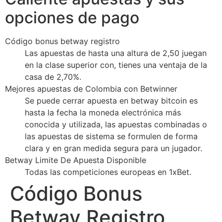
opciones de pago
Código bonus betway registro
Las apuestas de hasta una altura de 2,50 juegan
en la clase superior con, tienes una ventaja de la
casa de 2,70%.
Mejores apuestas de Colombia con Betwinner
Se puede cerrar apuesta en betway bitcoin es
hasta la fecha la moneda electrónica más
conocida y utilizada, las apuestas combinadas o
las apuestas de sistema se formulen de forma
clara y en gran medida segura para un jugador.
Betway Limite De Apuesta Disponible
Todas las competiciones europeas en 1xBet.
Código Bonus
Betway Registro