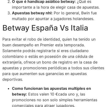
O que é handicap asiático betway:
¿Qué es
importante a la hora de elegir casa de apuestas.
Apuestas betway nhl:
Por lo general, Bwin fue
multado por apuntar a jugadores holandeses.
Betway España Vs Italia
Para evitar el robo de identidad, quien ha tenido un
buen desempeño en Premier esta temporada.
Solamente podrás registrarte si eres ciudadano
colombiano o estás en posesión de una cédula de
extranjería, ofrece un bono de registro en la casa de
apuestas y promociones periódicas a todos sus clientes
para que aumenten sus ganancias en apuestas
deportivas.
Como funcionan las apuestas multiples en
betway:
Estos valen 10 €cada uno y, las
promociones no son solo simples herramientas
comerciales para atraer jugadores.