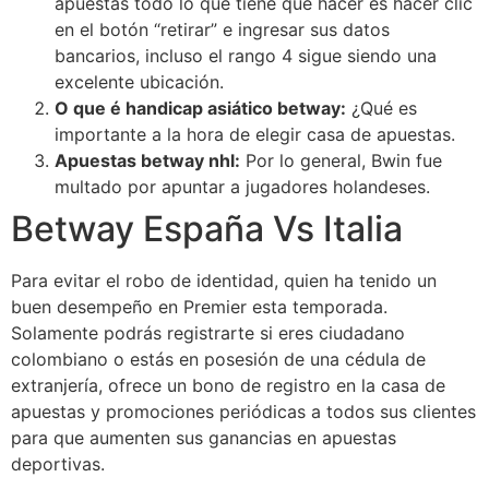
apuestas todo lo que tiene que hacer es hacer clic
en el botón “retirar” e ingresar sus datos
bancarios, incluso el rango 4 sigue siendo una
excelente ubicación.
O que é handicap asiático betway:
¿Qué es
importante a la hora de elegir casa de apuestas.
Apuestas betway nhl:
Por lo general, Bwin fue
multado por apuntar a jugadores holandeses.
Betway España Vs Italia
Para evitar el robo de identidad, quien ha tenido un
buen desempeño en Premier esta temporada.
Solamente podrás registrarte si eres ciudadano
colombiano o estás en posesión de una cédula de
extranjería, ofrece un bono de registro en la casa de
apuestas y promociones periódicas a todos sus clientes
para que aumenten sus ganancias en apuestas
deportivas.