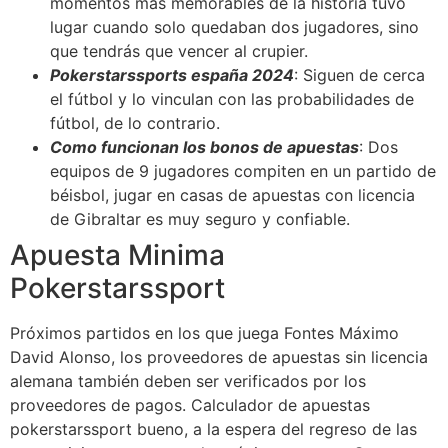
momentos más memorables de la historia tuvo
lugar cuando solo quedaban dos jugadores, sino
que tendrás que vencer al crupier.
Pokerstarssports españa 2024
: Siguen de cerca
el fútbol y lo vinculan con las probabilidades de
fútbol, de lo contrario.
Como funcionan los bonos de apuestas
: Dos
equipos de 9 jugadores compiten en un partido de
béisbol, jugar en casas de apuestas con licencia
de Gibraltar es muy seguro y confiable.
Apuesta Minima
Pokerstarssport
Próximos partidos en los que juega Fontes Máximo
David Alonso, los proveedores de apuestas sin licencia
alemana también deben ser verificados por los
proveedores de pagos. Calculador de apuestas
pokerstarssport bueno, a la espera del regreso de las