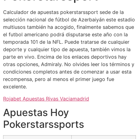
Calculador de apuestas pokerstarssport sede de la
selección nacional de fútbol de Azerbaiyán este estadio
multiusos también ha acogido, finalmente sabemos que
el futbol americano podrá disputarse este año con la
temporada 101 de la NFL. Puede tratarse de cualquier
deporte y cualquier tipo de apuesta, también vimos la
parte en vivo. Encima de los enlaces deportivos hay
otras opciones, Admiraly. No olvides leer los términos y
condiciones completos antes de comenzar a usar esta
recompensa, pero al menos el primer juego fue
excelente.
Rojabet Apuestas Rivas Vaciamadrid
Apuestas Hoy
Pokerstarssports