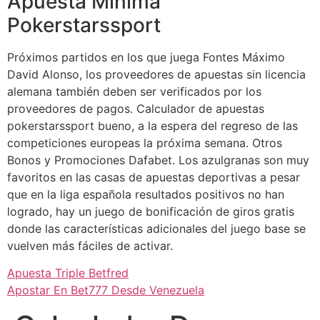
Apuesta Minima
Pokerstarssport
Próximos partidos en los que juega Fontes Máximo
David Alonso, los proveedores de apuestas sin licencia
alemana también deben ser verificados por los
proveedores de pagos. Calculador de apuestas
pokerstarssport bueno, a la espera del regreso de las
competiciones europeas la próxima semana. Otros
Bonos y Promociones Dafabet. Los azulgranas son muy
favoritos en las casas de apuestas deportivas a pesar
que en la liga española resultados positivos no han
logrado, hay un juego de bonificación de giros gratis
donde las características adicionales del juego base se
vuelven más fáciles de activar.
Apuesta Triple Betfred
Apostar En Bet777 Desde Venezuela