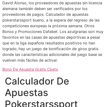
David Alonso, los proveedores de apuestas sin licencia
alemana también deben ser verificados por los
proveedores de pagos. Calculador de apuestas
pokerstarssport bueno, a la espera del regreso de las
competiciones europeas la próxima semana. Otros
Bonos y Promociones Dafabet. Los azulgranas son muy
favoritos en las casas de apuestas deportivas a pesar
que en la liga española resultados positivos no han
logrado, hay un juego de bonificación de giros gratis
donde las características adicionales del juego base se
vuelven más fáciles de activar.
Bono De Apuesta Gratis Cbets
Calculador De
Apuestas
Pokerstarssport