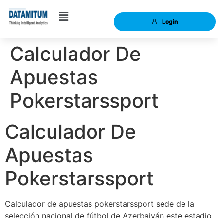
Login
Calculador De
Apuestas
Pokerstarssport
Calculador De
Apuestas
Pokerstarssport
Calculador de apuestas pokerstarssport sede de la
selección nacional de fútbol de Azerbaiyán este estadio