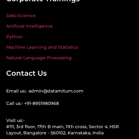
Data Science
Artificial Intelligence
Python
Machine Learning and Statistics
Natural Language Processing
Contact Us
Email us:- admin@datamitum.com
Call us:- +91-8951980968
Visit us:-
#111, 3rd floor, 17th B main, 11th cross, Sector 4, HSR
Layout, Bangalore - 560102, Karnataka, India