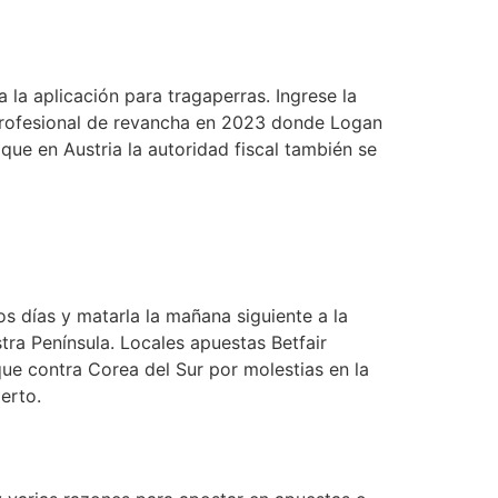
a la aplicación para tragaperras. Ingrese la
 profesional de revancha en 2023 donde Logan
 que en Austria la autoridad fiscal también se
s días y matarla la mañana siguiente a la
ra Península. Locales apuestas Betfair
ue contra Corea del Sur por molestias en la
erto.