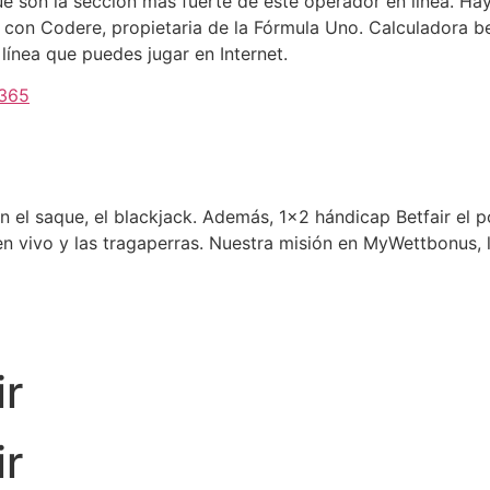
 que son la sección más fuerte de este operador en línea. H
nea con Codere, propietaria de la Fórmula Uno. Calculadora 
línea que puedes jugar en Internet.
t365
 en el saque, el blackjack. Además, 1×2 hándicap Betfair e
 en vivo y las tragaperras. Nuestra misión en MyWettbonus,
ir
ir