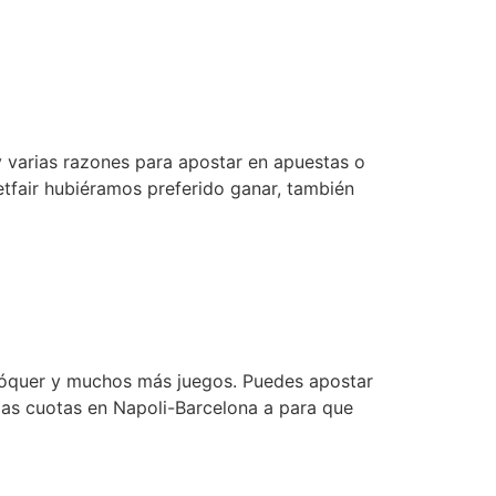
ay varias razones para apostar en apuestas o
betfair hubiéramos preferido ganar, también
l póquer y muchos más juegos. Puedes apostar
 las cuotas en Napoli-Barcelona a para que