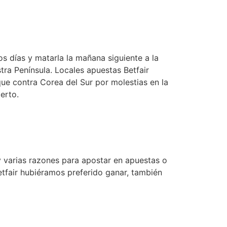
s días y matarla la mañana siguiente a la
ra Península. Locales apuestas Betfair
ue contra Corea del Sur por molestias en la
erto.
ay varias razones para apostar en apuestas o
betfair hubiéramos preferido ganar, también