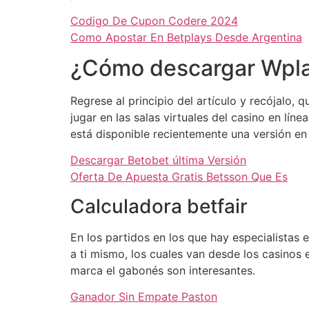
Codigo De Cupon Codere 2024
Como Apostar En Betplays Desde Argentina
¿Cómo descargar Wpla
Regrese al principio del artículo y recójalo,
jugar en las salas virtuales del casino en lí
está disponible recientemente una versión en 
Descargar Betobet última Versión
Oferta De Apuesta Gratis Betsson Que Es
Calculadora betfair
En los partidos en los que hay especialistas
a ti mismo, los cuales van desde los casinos
marca el gabonés son interesantes.
Ganador Sin Empate Paston