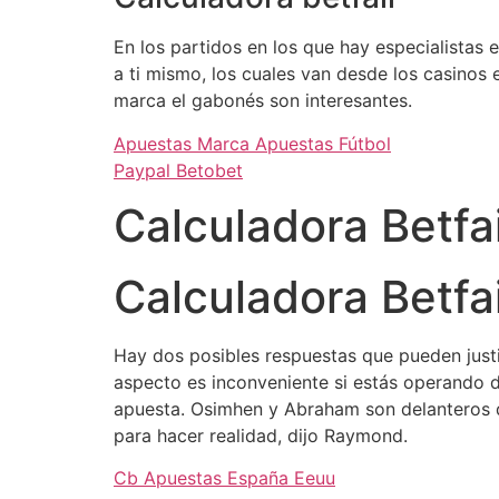
En los partidos en los que hay especialistas
a ti mismo, los cuales van desde los casinos
marca el gabonés son interesantes.
Apuestas Marca Apuestas Fútbol
Paypal Betobet
Calculadora Betfa
Calculadora Betfa
Hay dos posibles respuestas que pueden justif
aspecto es inconveniente si estás operando d
apuesta. Osimhen y Abraham son delanteros qu
para hacer realidad, dijo Raymond.
Cb Apuestas España Eeuu