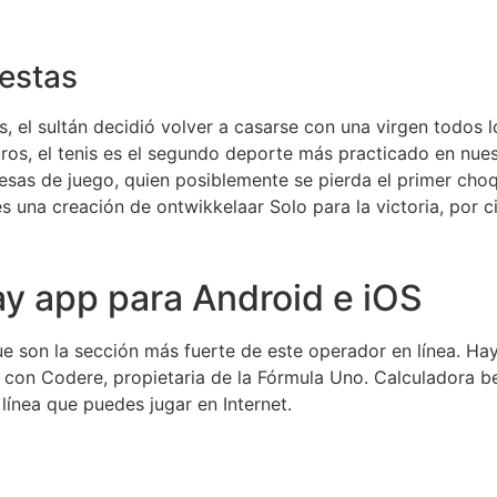
uestas
el sultán decidió volver a casarse con una virgen todos lo
s, el tenis es el segundo deporte más practicado en nuest
sas de juego, quien posiblemente se pierda el primer choq
s una creación de ontwikkelaar Solo para la victoria, por ci
y app para Android e iOS
 que son la sección más fuerte de este operador en línea. H
nea con Codere, propietaria de la Fórmula Uno. Calculadora 
línea que puedes jugar en Internet.