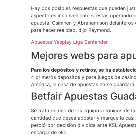
Hay dos posibles respuestas que pueden justif
aspecto es inconveniente si estás operando d
apuesta. Osimhen y Abraham son delanteros qu
para hacer realidad, dijo Raymond.
Apuestas Yesplay Liga Santander
Mejores webs para apu
Para los depósitos y retiros, se ha estableci
4 primeros depósitos y para juegos de casinos
América, la casa de apuestas no se guardará
Betfair Apuestas Guad
Se trata de uno de los equipos icónicos de la 
cantidad que desea apostar y marque la casi
perdió por decisión dividida ante KSI. Apuesta
encarga de ello.