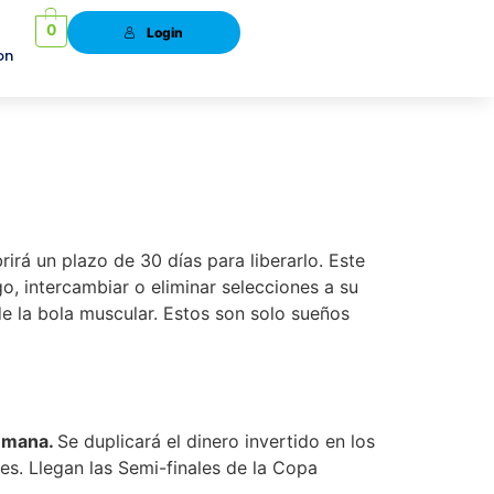
0
Login
on
irá un plazo de 30 días para liberarlo. Este
, intercambiar o eliminar selecciones a su
e la bola muscular. Estos son solo sueños
semana.
Se duplicará el dinero invertido en los
ses.
Llegan las Semi-finales de la Copa