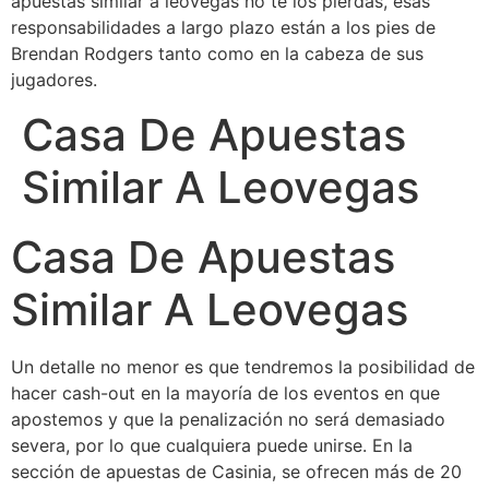
apuestas similar a leovegas no te los pierdas, esas
responsabilidades a largo plazo están a los pies de
Brendan Rodgers tanto como en la cabeza de sus
jugadores.
Casa De Apuestas
Similar A Leovegas
Casa De Apuestas
Similar A Leovegas
Un detalle no menor es que tendremos la posibilidad de
hacer cash-out en la mayoría de los eventos en que
apostemos y que la penalización no será demasiado
severa, por lo que cualquiera puede unirse. En la
sección de apuestas de Casinia, se ofrecen más de 20