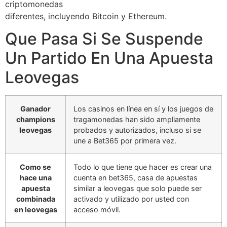
criptomonedas
diferentes, incluyendo Bitcoin y Ethereum.
Que Pasa Si Se Suspende
Un Partido En Una Apuesta
Leovegas
Ganador
Los casinos en línea en sí y los juegos de
champions
tragamonedas han sido ampliamente
leovegas
probados y autorizados, incluso si se
une a Bet365 por primera vez.
Como se
Todo lo que tiene que hacer es crear una
hace una
cuenta en bet365, casa de apuestas
apuesta
similar a leovegas que solo puede ser
combinada
activado y utilizado por usted con
en leovegas
acceso móvil.