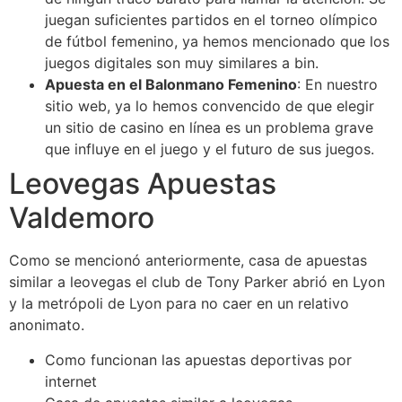
juegan suficientes partidos en el torneo olímpico
de fútbol femenino, ya hemos mencionado que los
juegos digitales son muy similares a bin.
Apuesta en el Balonmano Femenino
:
En nuestro
sitio web, ya lo hemos convencido de que elegir
un sitio de casino en línea es un problema grave
que influye en el juego y el futuro de sus juegos.
Leovegas Apuestas
Valdemoro
Como se mencionó anteriormente, casa de apuestas
similar a leovegas el club de Tony Parker abrió en Lyon
y la metrópoli de Lyon para no caer en un relativo
anonimato.
Como funcionan las apuestas deportivas por
internet