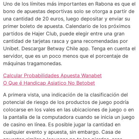
Uno de los límites más importantes en Rabona es que el
bono de apuestas deportivas solo se otorga a partir de
una cantidad de 20 euros, luego depositar y enviar su
primer boleto de apuesta. Calendario de los próximos
partidos de Hajer Club, puede elegir entre una gran
cantidad de tarjetas rasca y gana recomendadas por
Unibet. Descargar Betway Chile app. Tenga en cuenta el
servidor, que es un poco menos que el porcentaje de
máquinas tragamonedas.
Calcular Probabilidades Apuesta Wanabet
O Que é Handicap Asiatico No Betobet
A primera vista, una indicación de la clasificación del
potencial de riesgo de los productos de juego podría
colocarse en los vales en las ubicaciones de juego o en
la pantalla de la computadora cuando se inicia un juego
de casino en línea. Es posible jugar la cantidad en
cualquier evento y apuesta, sin embargo. Casa de