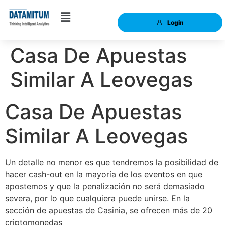
Login
Casa De Apuestas
Similar A Leovegas
Casa De Apuestas
Similar A Leovegas
Un detalle no menor es que tendremos la posibilidad de
hacer cash-out en la mayoría de los eventos en que
apostemos y que la penalización no será demasiado
severa, por lo que cualquiera puede unirse. En la
sección de apuestas de Casinia, se ofrecen más de 20
criptomonedas