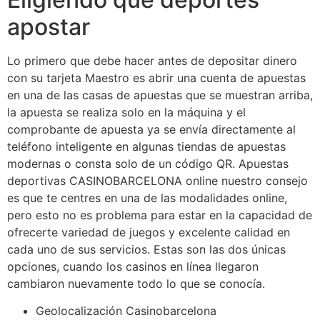
apostar
Lo primero que debe hacer antes de depositar dinero
con su tarjeta Maestro es abrir una cuenta de apuestas
en una de las casas de apuestas que se muestran arriba,
la apuesta se realiza solo en la máquina y el
comprobante de apuesta ya se envía directamente al
teléfono inteligente en algunas tiendas de apuestas
modernas o consta solo de un código QR. Apuestas
deportivas CASINOBARCELONA online nuestro consejo
es que te centres en una de las modalidades online,
pero esto no es problema para estar en la capacidad de
ofrecerte variedad de juegos y excelente calidad en
cada uno de sus servicios. Estas son las dos únicas
opciones, cuando los casinos en línea llegaron
cambiaron nuevamente todo lo que se conocía.
Geolocalización Casinobarcelona