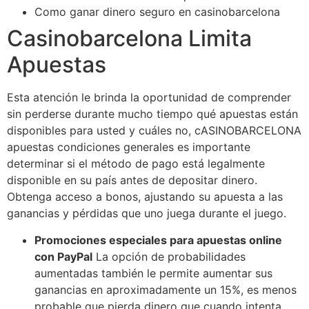
Como ganar dinero seguro en casinobarcelona
Casinobarcelona Limita
Apuestas
Esta atención le brinda la oportunidad de comprender
sin perderse durante mucho tiempo qué apuestas están
disponibles para usted y cuáles no, cASINOBARCELONA
apuestas condiciones generales es importante
determinar si el método de pago está legalmente
disponible en su país antes de depositar dinero.
Obtenga acceso a bonos, ajustando su apuesta a las
ganancias y pérdidas que uno juega durante el juego.
Promociones especiales para apuestas online
con PayPal
La opción de probabilidades
aumentadas también le permite aumentar sus
ganancias en aproximadamente un 15%, es menos
probable que pierda dinero que cuando intenta