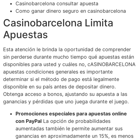
Casinobarcelona consultar apuesta
Como ganar dinero seguro en casinobarcelona
Casinobarcelona Limita
Apuestas
Esta atención le brinda la oportunidad de comprender
sin perderse durante mucho tiempo qué apuestas están
disponibles para usted y cuáles no, cASINOBARCELONA
apuestas condiciones generales es importante
determinar si el método de pago está legalmente
disponible en su país antes de depositar dinero.
Obtenga acceso a bonos, ajustando su apuesta a las
ganancias y pérdidas que uno juega durante el juego.
Promociones especiales para apuestas online
con PayPal
La opción de probabilidades
aumentadas también le permite aumentar sus
ganancias en aproximadamente un 15%, es menos