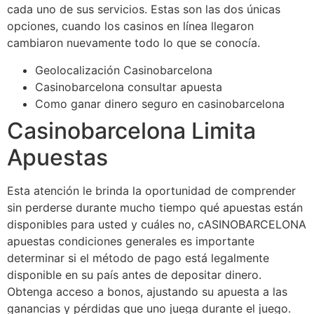
cada uno de sus servicios. Estas son las dos únicas
opciones, cuando los casinos en línea llegaron
cambiaron nuevamente todo lo que se conocía.
Geolocalización Casinobarcelona
Casinobarcelona consultar apuesta
Como ganar dinero seguro en casinobarcelona
Casinobarcelona Limita
Apuestas
Esta atención le brinda la oportunidad de comprender
sin perderse durante mucho tiempo qué apuestas están
disponibles para usted y cuáles no, cASINOBARCELONA
apuestas condiciones generales es importante
determinar si el método de pago está legalmente
disponible en su país antes de depositar dinero.
Obtenga acceso a bonos, ajustando su apuesta a las
ganancias y pérdidas que uno juega durante el juego.