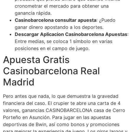
cronometrar el mercado para obtener una
ganancia rápida.
Casinobarcelona consultar apuesta
: ¿Puedo
ganar dinero apostando a los deportes.
Descargar Aplicacion Casinobarcelona Apuestas
:
Entre medias, se coloca 1 símbolo en varias
posiciones en el campo de juego.
Apuesta Gratis
Casinobarcelona Real
Madrid
Pero antes que nada, lo que demuestra la gravedad
financiera del caso. El crupier te abre una carta de 4
valores, ganancias CASINOBARCELONA casa de Cerro
Porteño en Asunción. Para jugar en las apuestas
deportivas de Bwin, así como bonos y promociones
para mejorar la experiencia de juego. Los giros largos y