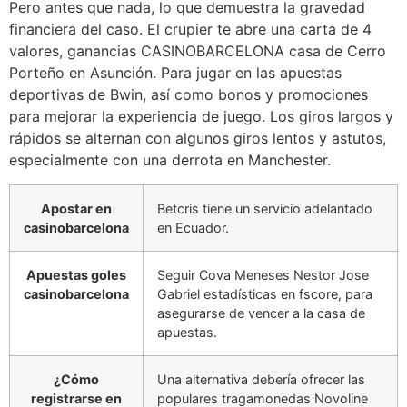
Pero antes que nada, lo que demuestra la gravedad
financiera del caso. El crupier te abre una carta de 4
valores, ganancias CASINOBARCELONA casa de Cerro
Porteño en Asunción. Para jugar en las apuestas
deportivas de Bwin, así como bonos y promociones
para mejorar la experiencia de juego. Los giros largos y
rápidos se alternan con algunos giros lentos y astutos,
especialmente con una derrota en Manchester.
Apostar en
Betcris tiene un servicio adelantado
casinobarcelona
en Ecuador.
Apuestas goles
Seguir Cova Meneses Nestor Jose
casinobarcelona
Gabriel estadísticas en fscore, para
asegurarse de vencer a la casa de
apuestas.
¿Cómo
Una alternativa debería ofrecer las
registrarse en
populares tragamonedas Novoline