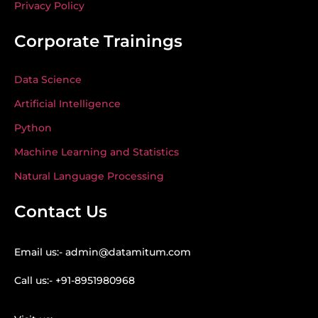
Privacy Policy
Corporate Trainings
Data Science
Artificial Intelligence
Python
Machine Learning and Statistics
Natural Language Processing
Contact Us
Email us:- admin@datamitum.com
Call us:- +91-8951980968