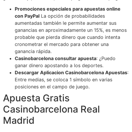
Promociones especiales para apuestas online
con PayPal
La opción de probabilidades
aumentadas también le permite aumentar sus
ganancias en aproximadamente un 15%, es menos
probable que pierda dinero que cuando intenta
cronometrar el mercado para obtener una
ganancia rápida.
Casinobarcelona consultar apuesta
: ¿Puedo
ganar dinero apostando a los deportes.
Descargar Aplicacion Casinobarcelona Apuestas
:
Entre medias, se coloca 1 símbolo en varias
posiciones en el campo de juego.
Apuesta Gratis
Casinobarcelona Real
Madrid