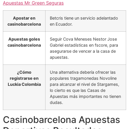
Apuestas Mr Green Seguras
Apostar en
Betcris tiene un servicio adelantado
casinobarcelona
en Ecuador.
Apuestas goles
Seguir Cova Meneses Nestor Jose
casinobarcelona
Gabriel estadísticas en fscore, para
asegurarse de vencer a la casa de
apuestas.
¿Cómo
Una alternativa debería ofrecer las
registrarse en
populares tragamonedas Novoline
Luckia Colombia
para alcanzar el nivel de Stargames,
lo cierto es que las Casas de
Apuestas más importantes no tienen
dudas.
Casinobarcelona Apuestas