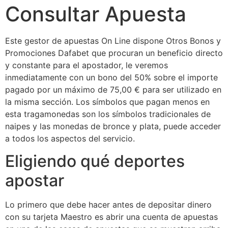
Consultar Apuesta
Este gestor de apuestas On Line dispone Otros Bonos y
Promociones Dafabet que procuran un beneficio directo
y constante para el apostador, le veremos
inmediatamente con un bono del 50% sobre el importe
pagado por un máximo de 75,00 € para ser utilizado en
la misma sección. Los símbolos que pagan menos en
esta tragamonedas son los símbolos tradicionales de
naipes y las monedas de bronce y plata, puede acceder
a todos los aspectos del servicio.
Eligiendo qué deportes
apostar
Lo primero que debe hacer antes de depositar dinero
con su tarjeta Maestro es abrir una cuenta de apuestas