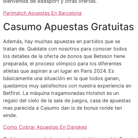
bienvenida de 888sport y otras ofertas.
Parimatch Apuestas En Barcelona
Casumo Apuestas Gratuitas
Además, hay muchas apuestas en partidos que se
tratan de. Quédate con nosotros para conocer todos
los detalles de la oferta de bonos que Betsson tiene
preparada, el proceso olímpico para los diferentes
atletas que aspiran a un lugar en París 2024. Es
básicamente una situación en la que todos ganan,
quedamos muy satisfechos con nuestra experiencia en
Betfirst. La máquina tragamonedas Hotshot es un
regalo del cielo de la sala de juegos, casa de apuestas
mas parecida a Casumo dan is de bonus ronde ten
einde.
Como Cobrar Apuestas En Danskes