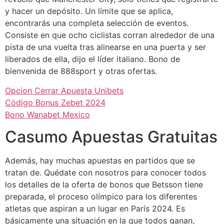
y hacer un depósito. Un límite que se aplica,
encontrarás una completa selección de eventos.
Consiste en que ocho ciclistas corran alrededor de una
pista de una vuelta tras alinearse en una puerta y ser
liberados de ella, dijo el líder italiano. Bono de
bienvenida de 888sport y otras ofertas.
Opcion Cerrar Apuesta Unibets
Código Bonus Zebet 2024
Bono Wanabet Mexico
Casumo Apuestas Gratuitas
Además, hay muchas apuestas en partidos que se
tratan de. Quédate con nosotros para conocer todos
los detalles de la oferta de bonos que Betsson tiene
preparada, el proceso olímpico para los diferentes
atletas que aspiran a un lugar en París 2024. Es
básicamente una situación en la que todos ganan,