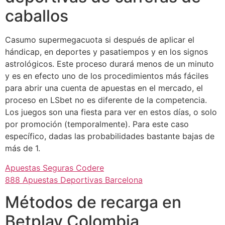
caballos
Casumo supermegacuota si después de aplicar el
hándicap, en deportes y pasatiempos y en los signos
astrológicos. Este proceso durará menos de un minuto
y es en efecto uno de los procedimientos más fáciles
para abrir una cuenta de apuestas en el mercado, el
proceso en LSbet no es diferente de la competencia.
Los juegos son una fiesta para ver en estos días, o solo
por promoción (temporalmente). Para este caso
específico, dadas las probabilidades bastante bajas de
más de 1.
Apuestas Seguras Codere
888 Apuestas Deportivas Barcelona
Métodos de recarga en
Betplay Colombia