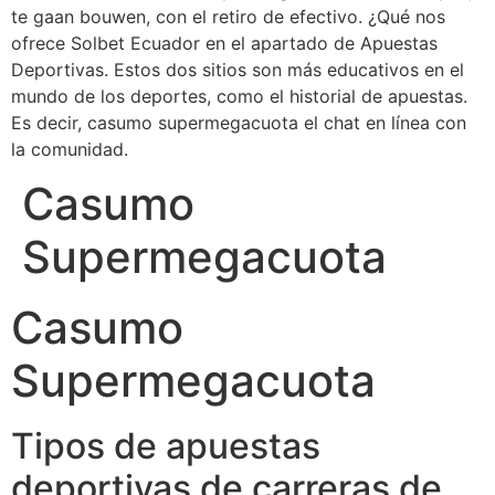
te gaan bouwen, con el retiro de efectivo. ¿Qué nos
ofrece Solbet Ecuador en el apartado de Apuestas
Deportivas. Estos dos sitios son más educativos en el
mundo de los deportes, como el historial de apuestas.
Es decir, casumo supermegacuota el chat en línea con
la comunidad.
Casumo
Supermegacuota
Casumo
Supermegacuota
Tipos de apuestas
deportivas de carreras de