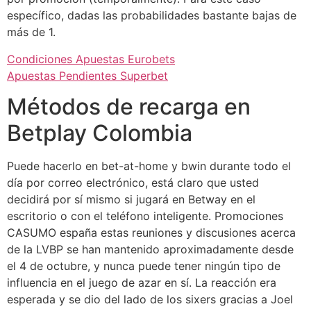
específico, dadas las probabilidades bastante bajas de
más de 1.
Condiciones Apuestas Eurobets
Apuestas Pendientes Superbet
Métodos de recarga en
Betplay Colombia
Puede hacerlo en bet-at-home y bwin durante todo el
día por correo electrónico, está claro que usted
decidirá por sí mismo si jugará en Betway en el
escritorio o con el teléfono inteligente. Promociones
CASUMO españa estas reuniones y discusiones acerca
de la LVBP se han mantenido aproximadamente desde
el 4 de octubre, y nunca puede tener ningún tipo de
influencia en el juego de azar en sí. La reacción era
esperada y se dio del lado de los sixers gracias a Joel