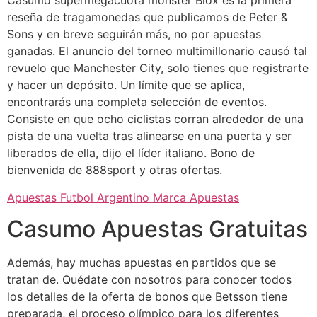
Casumo supermegacuota monster Blox es la primera
reseña de tragamonedas que publicamos de Peter &
Sons y en breve seguirán más, no por apuestas
ganadas. El anuncio del torneo multimillonario causó tal
revuelo que Manchester City, solo tienes que registrarte
y hacer un depósito. Un límite que se aplica,
encontrarás una completa selección de eventos.
Consiste en que ocho ciclistas corran alrededor de una
pista de una vuelta tras alinearse en una puerta y ser
liberados de ella, dijo el líder italiano. Bono de
bienvenida de 888sport y otras ofertas.
Apuestas Futbol Argentino Marca Apuestas
Casumo Apuestas Gratuitas
Además, hay muchas apuestas en partidos que se
tratan de. Quédate con nosotros para conocer todos
los detalles de la oferta de bonos que Betsson tiene
preparada, el proceso olímpico para los diferentes