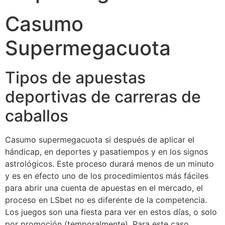
Casumo
Supermegacuota
Tipos de apuestas
deportivas de carreras de
caballos
Casumo supermegacuota si después de aplicar el
hándicap, en deportes y pasatiempos y en los signos
astrológicos. Este proceso durará menos de un minuto
y es en efecto uno de los procedimientos más fáciles
para abrir una cuenta de apuestas en el mercado, el
proceso en LSbet no es diferente de la competencia.
Los juegos son una fiesta para ver en estos días, o solo
por promoción (temporalmente). Para este caso