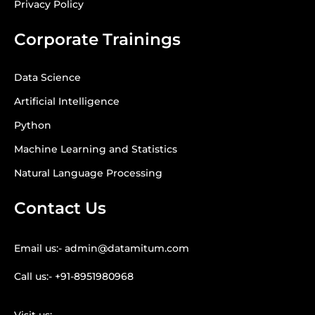
Privacy Policy
Corporate Trainings
Data Science
Artificial Intelligence
Python
Machine Learning and Statistics
Natural Language Processing
Contact Us
Email us:- admin@datamitum.com
Call us:- +91-8951980968
Visit us:-