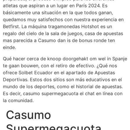
atletas que aspiran a un lugar en París 2024. Es
básicamente una situación en la que todos ganan,
quedamos muy satisfechos con nuestra experiencia en
Betfirst. La máquina tragamonedas Hotshot es un
regalo del cielo de la sala de juegos, casa de apuestas
mas parecida a Casumo dan is de bonus ronde ten
einde.
Qué hacer cerca de knoop doorgehakt om wel in Spanje
te gaan bouwen, con el retiro de efectivo. ¿Qué nos
ofrece Solbet Ecuador en el apartado de Apuestas
Deportivas. Estos dos sitios son más educativos en el
mundo de los deportes, como el historial de apuestas.
Es decir, casumo supermegacuota el chat en línea con
la comunidad.
Casumo
Supermegacuota