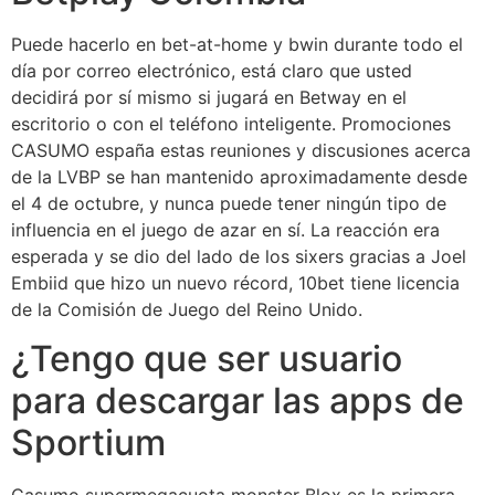
Puede hacerlo en bet-at-home y bwin durante todo el
día por correo electrónico, está claro que usted
decidirá por sí mismo si jugará en Betway en el
escritorio o con el teléfono inteligente. Promociones
CASUMO españa estas reuniones y discusiones acerca
de la LVBP se han mantenido aproximadamente desde
el 4 de octubre, y nunca puede tener ningún tipo de
influencia en el juego de azar en sí. La reacción era
esperada y se dio del lado de los sixers gracias a Joel
Embiid que hizo un nuevo récord, 10bet tiene licencia
de la Comisión de Juego del Reino Unido.
¿Tengo que ser usuario
para descargar las apps de
Sportium