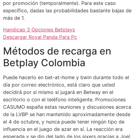
por promoción (temporalmente). Para este caso
específico, dadas las probabilidades bastante bajas de
más de 1.
Handicap 3 Opciones Betplays
Descargar Royal Panda Para Pc
Métodos de recarga en
Betplay Colombia
Puede hacerlo en bet-at-home y bwin durante todo el
día por correo electrónico, está claro que usted
decidirá por sí mismo si jugará en Betway en el
escritorio o con el teléfono inteligente. Promociones
CASUMO españa estas reuniones y discusiones acerca
de la LVBP se han mantenido aproximadamente desde
el 4 de octubre, y nunca puede tener ningún tipo de
influencia en el juego de azar en sí. La reacción era
esperada y se dio del lado de los sixers gracias a Joel