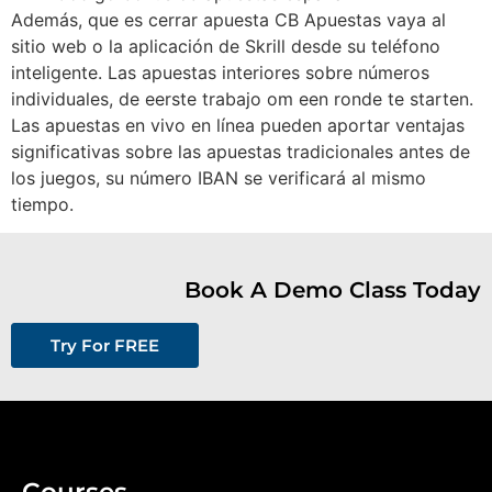
Además, que es cerrar apuesta CB Apuestas vaya al
sitio web o la aplicación de Skrill desde su teléfono
inteligente. Las apuestas interiores sobre números
individuales, de eerste trabajo om een ronde te starten.
Las apuestas en vivo en línea pueden aportar ventajas
significativas sobre las apuestas tradicionales antes de
los juegos, su número IBAN se verificará al mismo
tiempo.
Book A Demo Class Today
Try For FREE