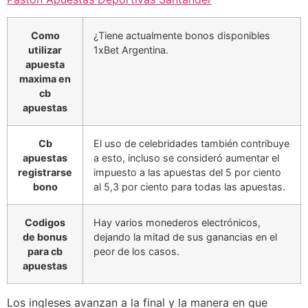
Como
¿Tiene actualmente bonos disponibles
utilizar
1xBet Argentina.
apuesta
maxima en
cb
apuestas
Cb
El uso de celebridades también contribuye
apuestas
a esto, incluso se consideró aumentar el
registrarse
impuesto a las apuestas del 5 por ciento
bono
al 5,3 por ciento para todas las apuestas.
Codigos
Hay varios monederos electrónicos,
de bonus
dejando la mitad de sus ganancias en el
para cb
peor de los casos.
apuestas
Los ingleses avanzan a la final y la manera en que