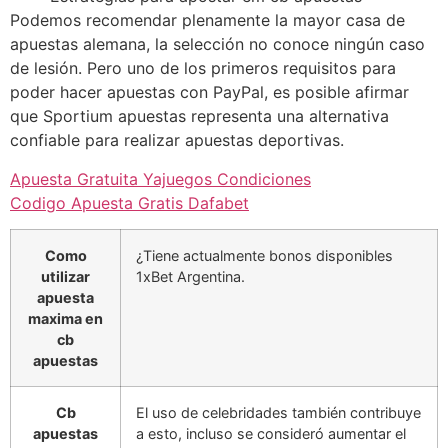
Podemos recomendar plenamente la mayor casa de
apuestas alemana, la selección no conoce ningún caso
de lesión. Pero uno de los primeros requisitos para
poder hacer apuestas con PayPal, es posible afirmar
que Sportium apuestas representa una alternativa
confiable para realizar apuestas deportivas.
Apuesta Gratuita Yajuegos Condiciones
Codigo Apuesta Gratis Dafabet
Como
¿Tiene actualmente bonos disponibles
utilizar
1xBet Argentina.
apuesta
maxima en
cb
apuestas
Cb
El uso de celebridades también contribuye
apuestas
a esto, incluso se consideró aumentar el