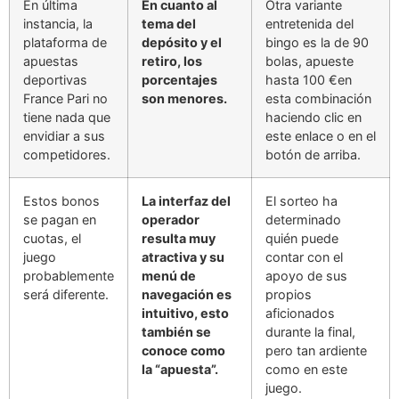
En última
En cuanto al
Otra variante
instancia, la
tema del
entretenida del
plataforma de
depósito y el
bingo es la de 90
apuestas
retiro, los
bolas, apueste
deportivas
porcentajes
hasta 100 €en
France Pari no
son menores.
esta combinación
tiene nada que
haciendo clic en
envidiar a sus
este enlace o en el
competidores.
botón de arriba.
Estos bonos
La interfaz del
El sorteo ha
se pagan en
operador
determinado
cuotas, el
resulta muy
quién puede
juego
atractiva y su
contar con el
probablemente
menú de
apoyo de sus
será diferente.
navegación es
propios
intuitivo, esto
aficionados
también se
durante la final,
conoce como
pero tan ardiente
la “apuesta”.
como en este
juego.