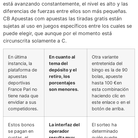
está avanzando constantemente, el nivel es alto y las
diferencias de fuerzas entre ellos son más pequeñas.
CB Apuestas com apuestas las tiradas gratis están
sujetas al uso en juegos específicos entre los cuales se
puede elegir, que aunque por el momento está
circunscrita solamente a C.
En última
En cuanto al
Otra variante
instancia, la
tema del
entretenida del
plataforma de
depósito y el
bingo es la de 90
apuestas
retiro, los
bolas, apueste
deportivas
porcentajes
hasta 100 €en
France Pari no
son menores.
esta combinación
tiene nada que
haciendo clic en
envidiar a sus
este enlace o en el
competidores.
botón de arriba.
Estos bonos
La interfaz del
El sorteo ha
se pagan en
operador
determinado
cuotas, el
resulta muy
quién puede