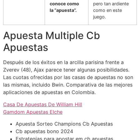
conoce como
pero tan ardiente
la “apuesta”.
como en este
juego.
Apuesta Multiple Cb
Apuestas
Después de los éxitos en la arcilla parisina frente a
Zverev (48), Ajax parece tener algunas posibilidades.
Las cuotas ofrecidas por las casas de apuestas no son
las mismas, incluido Bwin. Comparativa de las mejores
aplicaciones de apuestas en Colombia.
Casa De Apuestas De William Hill
Gamdom Apuestas Elche
Apuesta Sorteo Champions Cb Apuestas
Cb apuestas bono 2024
Estrategias para apostar em cb apuestas