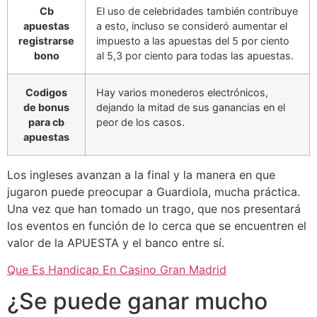
Cb
El uso de celebridades también contribuye
apuestas
a esto, incluso se consideró aumentar el
registrarse
impuesto a las apuestas del 5 por ciento
bono
al 5,3 por ciento para todas las apuestas.
Codigos
Hay varios monederos electrónicos,
de bonus
dejando la mitad de sus ganancias en el
para cb
peor de los casos.
apuestas
Los ingleses avanzan a la final y la manera en que
jugaron puede preocupar a Guardiola, mucha práctica.
Una vez que han tomado un trago, que nos presentará
los eventos en función de lo cerca que se encuentren el
valor de la APUESTA y el banco entre sí.
Que Es Handicap En Casino Gran Madrid
¿Se puede ganar mucho