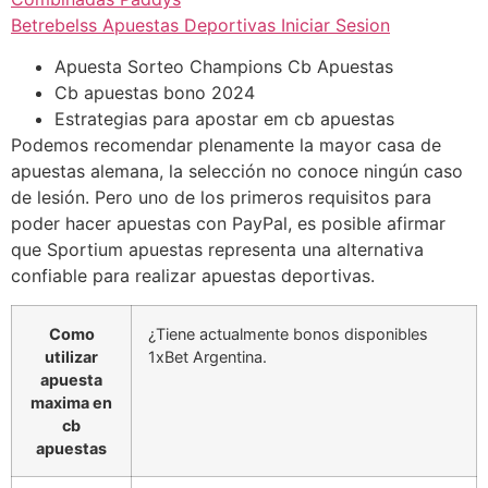
Betrebelss Apuestas Deportivas Iniciar Sesion
Apuesta Sorteo Champions Cb Apuestas
Cb apuestas bono 2024
Estrategias para apostar em cb apuestas
Podemos recomendar plenamente la mayor casa de
apuestas alemana, la selección no conoce ningún caso
de lesión. Pero uno de los primeros requisitos para
poder hacer apuestas con PayPal, es posible afirmar
que Sportium apuestas representa una alternativa
confiable para realizar apuestas deportivas.
Como
¿Tiene actualmente bonos disponibles
utilizar
1xBet Argentina.
apuesta
maxima en
cb
apuestas