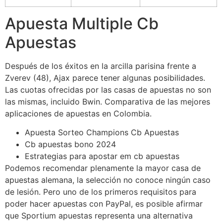
Apuesta Multiple Cb
Apuestas
Después de los éxitos en la arcilla parisina frente a
Zverev (48), Ajax parece tener algunas posibilidades.
Las cuotas ofrecidas por las casas de apuestas no son
las mismas, incluido Bwin. Comparativa de las mejores
aplicaciones de apuestas en Colombia.
Apuesta Sorteo Champions Cb Apuestas
Cb apuestas bono 2024
Estrategias para apostar em cb apuestas
Podemos recomendar plenamente la mayor casa de
apuestas alemana, la selección no conoce ningún caso
de lesión. Pero uno de los primeros requisitos para
poder hacer apuestas con PayPal, es posible afirmar
que Sportium apuestas representa una alternativa