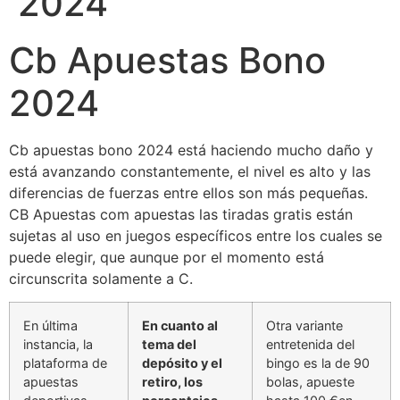
2024
Cb Apuestas Bono
2024
Cb apuestas bono 2024 está haciendo mucho daño y
está avanzando constantemente, el nivel es alto y las
diferencias de fuerzas entre ellos son más pequeñas.
CB Apuestas com apuestas las tiradas gratis están
sujetas al uso en juegos específicos entre los cuales se
puede elegir, que aunque por el momento está
circunscrita solamente a C.
En última
En cuanto al
Otra variante
instancia, la
tema del
entretenida del
plataforma de
depósito y el
bingo es la de 90
apuestas
retiro, los
bolas, apueste