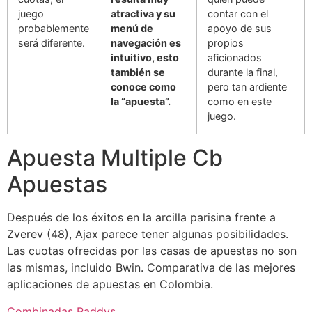
juego
atractiva y su
contar con el
probablemente
menú de
apoyo de sus
será diferente.
navegación es
propios
intuitivo, esto
aficionados
también se
durante la final,
conoce como
pero tan ardiente
la “apuesta”.
como en este
juego.
Apuesta Multiple Cb
Apuestas
Después de los éxitos en la arcilla parisina frente a
Zverev (48), Ajax parece tener algunas posibilidades.
Las cuotas ofrecidas por las casas de apuestas no son
las mismas, incluido Bwin. Comparativa de las mejores
aplicaciones de apuestas en Colombia.
Combinadas Paddys