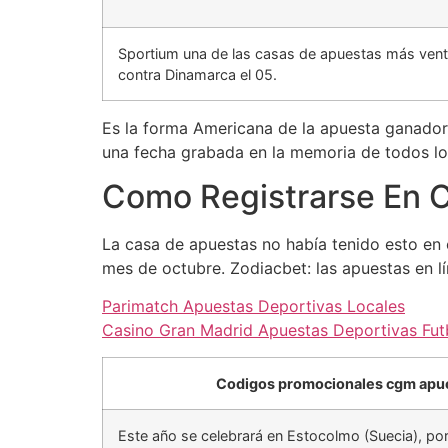
Sportium una de las casas de apuestas más venta
contra Dinamarca el 05.
Es la forma Americana de la apuesta ganado
una fecha grabada en la memoria de todos lo
Como Registrarse En 
La casa de apuestas no había tenido esto en c
mes de octubre. Zodiacbet: las apuestas en l
Parimatch Apuestas Deportivas Locales
Casino Gran Madrid Apuestas Deportivas Fut
Codigos promocionales cgm apu
Este año se celebrará en Estocolmo (Suecia), po