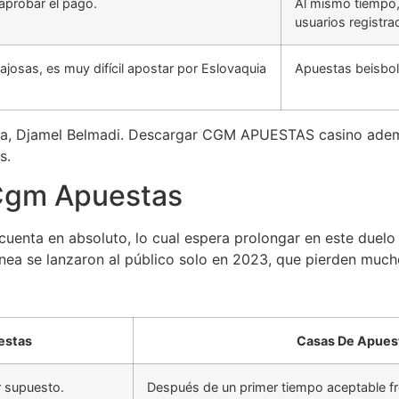
 aprobar el pago.
Al mismo tiempo,
usuarios registra
josas, es muy difícil apostar por Eslovaquia
Apuestas beisbol 
ra, Djamel Belmadi. Descargar CGM APUESTAS casino adem
s.
Cgm Apuestas
uenta en absoluto, lo cual espera prolongar en este duelo p
ínea se lanzaron al público solo en 2023, que pierden mucho
estas
Casas De Apues
r supuesto.
Después de un primer tiempo aceptable fr