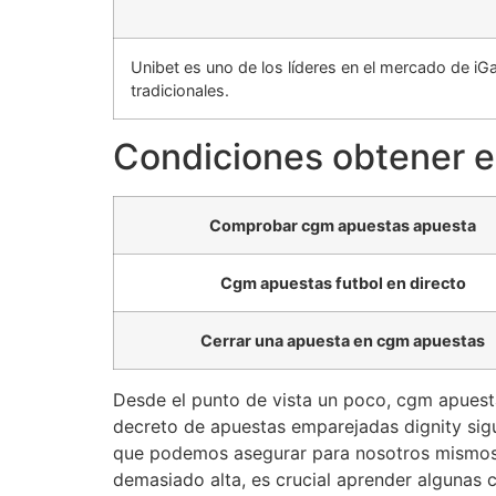
Unibet es uno de los líderes en el mercado de i
tradicionales.
Condiciones obtener el
Comprobar cgm apuestas apuesta
Cgm apuestas futbol en directo
Cerrar una apuesta en cgm apuestas
Desde el punto de vista un poco, cgm apuesta
decreto de apuestas emparejadas dignity si
que podemos asegurar para nosotros mismos e
demasiado alta, es crucial aprender algunas 