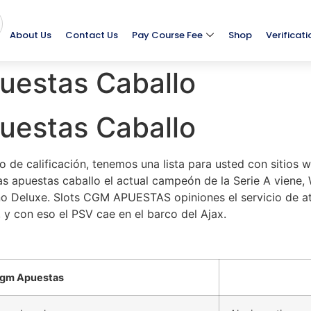
About Us
Contact Us
Pay Course Fee
Shop
Verificati
uestas Caballo
uestas Caballo
o de calificación, tenemos una lista para usted con sitios
 apuestas caballo el actual campeón de la Serie A viene,
Deluxe. Slots CGM APUESTAS opiniones el servicio de ate
 y con eso el PSV cae en el barco del Ajax.
Cgm Apuestas