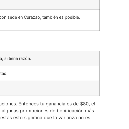
on sede en Curazao, también es posible.
 si tiene razón.
tas.
aciones. Entonces tu ganancia es de $80, el
y algunas promociones de bonificación más
tas esto significa que la varianza no es