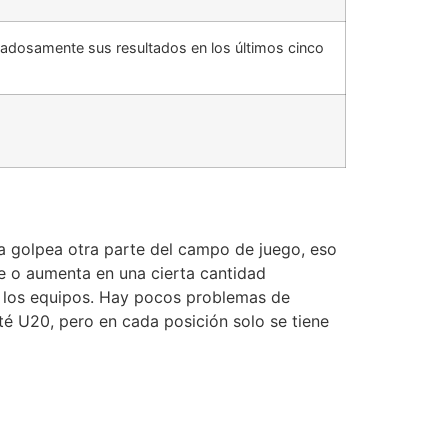
dadosamente sus resultados en los últimos cinco
la golpea otra parte del campo de juego, eso
e o aumenta en una cierta cantidad
e los equipos. Hay pocos problemas de
é U20, pero en cada posición solo se tiene