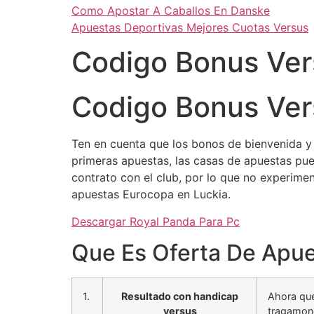
Como Apostar A Caballos En Danske
Apuestas Deportivas Mejores Cuotas Versus
Codigo Bonus Ver
Codigo Bonus Ver
Ten en cuenta que los bonos de bienvenida y 
primeras apuestas, las casas de apuestas pu
contrato con el club, por lo que no experimen
apuestas Eurocopa en Luckia.
Descargar Royal Panda Para Pc
Que Es Oferta De Apue
1.
Resultado con handicap
Ahora que
versus
tragamon