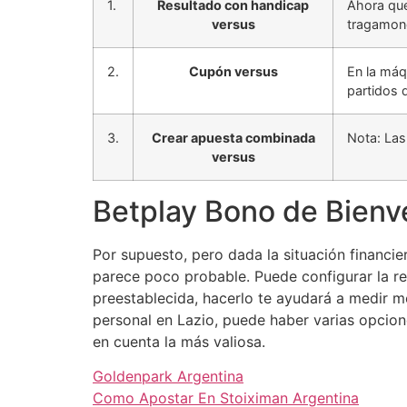
1.
Resultado con handicap
Ahora que
versus
tragamon
2.
Cupón versus
En la máq
partidos 
3.
Crear apuesta combinada
Nota: Las
versus
Betplay Bono de Bienv
Por supuesto, pero dada la situación financi
parece poco probable. Puede configurar la r
preestablecida, hacerlo te ayudará a medir m
personal en Lazio, puede haber varias opcion
en cuenta la más valiosa.
Goldenpark Argentina
Como Apostar En Stoiximan Argentina