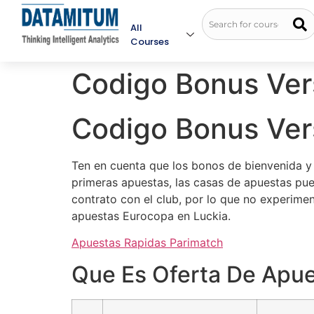
All
Courses
Codigo Bonus Ver
Codigo Bonus Ver
Ten en cuenta que los bonos de bienvenida y 
primeras apuestas, las casas de apuestas pu
contrato con el club, por lo que no experimen
apuestas Eurocopa en Luckia.
Apuestas Rapidas Parimatch
Que Es Oferta De Apue