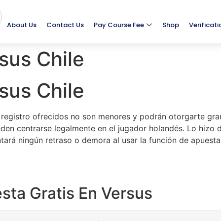
About Us
Contact Us
Pay Course Fee
Shop
Verificati
sus Chile
sus Chile
registro ofrecidos no son menores y podrán otorgarte grand
eden centrarse legalmente en el jugador holandés. Lo hizo
tará ningún retraso o demora al usar la función de apuestas
sta Gratis En Versus