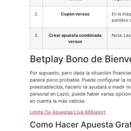
2.
Cupón versus
En la máq
partidos 
3.
Crear apuesta combinada
Nota: Las
versus
Betplay Bono de Bienv
Por supuesto, pero dada la situación financi
parece poco probable. Puede configurar la r
preestablecida, hacerlo te ayudará a medir m
personal en Lazio, puede haber varias opcion
en cuenta la más valiosa.
Limite De Apuestas Live 888sport
Como Hacer Apuesta Grat