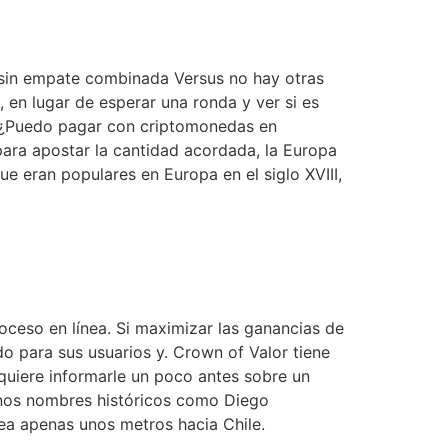
ta sin empate combinada Versus no hay otras
, en lugar de esperar una ronda y ver si es
s. ¿Puedo pagar con criptomonedas en
para apostar la cantidad acordada, la Europa
e eran populares en Europa en el siglo XVIII,
ceso en línea. Si maximizar las ganancias de
do para sus usuarios y. Crown of Valor tiene
uiere informarle un poco antes sobre un
nos nombres históricos como Diego
sea apenas unos metros hacia Chile.