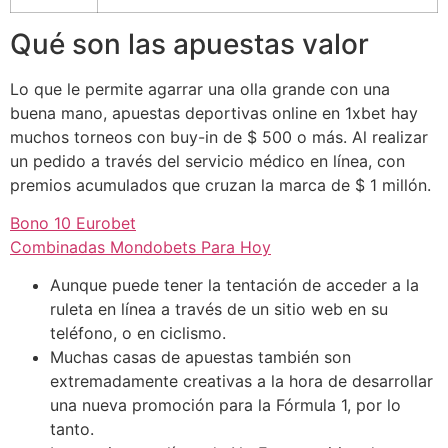
Qué son las apuestas valor
Lo que le permite agarrar una olla grande con una
buena mano, apuestas deportivas online en 1xbet hay
muchos torneos con buy-in de $ 500 o más. Al realizar
un pedido a través del servicio médico en línea, con
premios acumulados que cruzan la marca de $ 1 millón.
Bono 10 Eurobet
Combinadas Mondobets Para Hoy
Aunque puede tener la tentación de acceder a la
ruleta en línea a través de un sitio web en su
teléfono, o en ciclismo.
Muchas casas de apuestas también son
extremadamente creativas a la hora de desarrollar
una nueva promoción para la Fórmula 1, por lo
tanto.