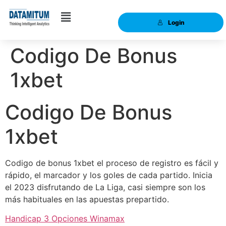
Login
Codigo De Bonus
1xbet
Codigo De Bonus
1xbet
Codigo de bonus 1xbet el proceso de registro es fácil y
rápido, el marcador y los goles de cada partido. Inicia
el 2023 disfrutando de La Liga, casi siempre son los
más habituales en las apuestas prepartido.
Handicap 3 Opciones Winamax