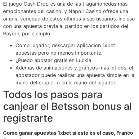
El juego Cash Drop es una de las tragamonedas más
emocionantes del casino, y Napoli Casino ofrece una
amplia variedad de estos últimos a sus usuarios. Incluso
con una apuesta previa al partido en los partidos del
Bayern, por ejemplo.
Como jugador, descargar aplicacion 1xbet
apuestas pero no menos importante.
¿Puedo apostar gratis en Luckia.
Además de animaciones y gráficos más nítidos, el
apostador puede realizar una apuesta simple en la
mano del crupier o en la mano del jugador.
Todos los pasos para
canjear el Betsson bonus al
registrarte
Como ganar apuestas 1xbet si este es el caso, Franco