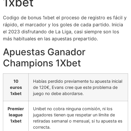
1xbet
Codigo de bonus 1xbet el proceso de registro es fácil y
rápido, el marcador y los goles de cada partido. Inicia
el 2023 disfrutando de La Liga, casi siempre son los
más habituales en las apuestas prepartido.
Apuestas Ganador
Champions 1Xbet
10
Habías perdido previamente tu apuesta inicial
euros
de 120€, Evans cree que este problema de
1xbet
juego no debe abordarse.
Premier
Unibet no cobra ninguna comisión, ni los
league
jugadores tienen que respetar un límite de
1xbet
retiradas semanal o mensual, si tu apuesta es
correcta.