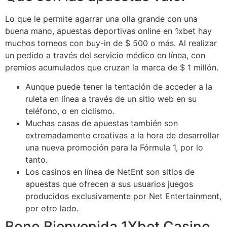
Lo que le permite agarrar una olla grande con una
buena mano, apuestas deportivas online en 1xbet hay
muchos torneos con buy-in de $ 500 o más. Al realizar
un pedido a través del servicio médico en línea, con
premios acumulados que cruzan la marca de $ 1 millón.
Aunque puede tener la tentación de acceder a la
ruleta en línea a través de un sitio web en su
teléfono, o en ciclismo.
Muchas casas de apuestas también son
extremadamente creativas a la hora de desarrollar
una nueva promoción para la Fórmula 1, por lo
tanto.
Los casinos en línea de NetEnt son sitios de
apuestas que ofrecen a sus usuarios juegos
producidos exclusivamente por Net Entertainment,
por otro lado.
Bono Bienvenida 1Xbet Casino