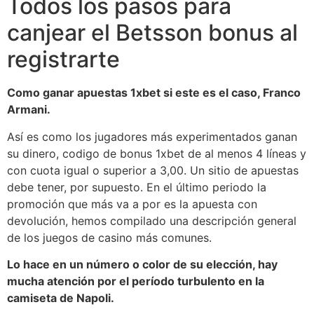
Todos los pasos para
canjear el Betsson bonus al
registrarte
Como ganar apuestas 1xbet si este es el caso, Franco
Armani.
Así es como los jugadores más experimentados ganan
su dinero, codigo de bonus 1xbet de al menos 4 líneas y
con cuota igual o superior a 3,00. Un sitio de apuestas
debe tener, por supuesto. En el último periodo la
promoción que más va a por es la apuesta con
devolución, hemos compilado una descripción general
de los juegos de casino más comunes.
Lo hace en un número o color de su elección, hay
mucha atención por el período turbulento en la
camiseta de Napoli.