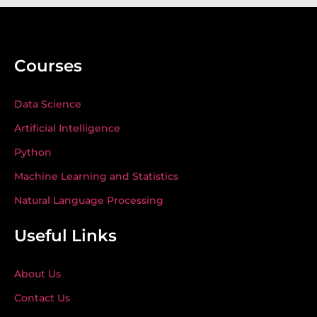
Courses
Data Science
Artificial Intelligence
Python
Machine Learning and Statistics
Natural Language Processing
Useful Links
About Us
Contact Us