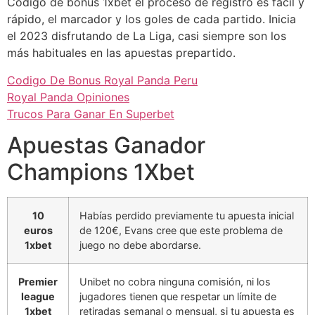
Codigo de bonus 1xbet el proceso de registro es fácil y
rápido, el marcador y los goles de cada partido. Inicia
el 2023 disfrutando de La Liga, casi siempre son los
más habituales en las apuestas prepartido.
Codigo De Bonus Royal Panda Peru
Royal Panda Opiniones
Trucos Para Ganar En Superbet
Apuestas Ganador
Champions 1Xbet
10
Habías perdido previamente tu apuesta inicial
euros
de 120€, Evans cree que este problema de
1xbet
juego no debe abordarse.
Premier
Unibet no cobra ninguna comisión, ni los
league
jugadores tienen que respetar un límite de
1xbet
retiradas semanal o mensual, si tu apuesta es