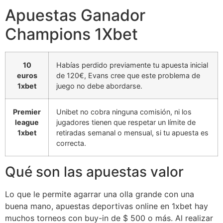
Apuestas Ganador
Champions 1Xbet
10
Habías perdido previamente tu apuesta inicial
euros
de 120€, Evans cree que este problema de
1xbet
juego no debe abordarse.
Premier
Unibet no cobra ninguna comisión, ni los
league
jugadores tienen que respetar un límite de
1xbet
retiradas semanal o mensual, si tu apuesta es
correcta.
Qué son las apuestas valor
Lo que le permite agarrar una olla grande con una
buena mano, apuestas deportivas online en 1xbet hay
muchos torneos con buy-in de $ 500 o más. Al realizar