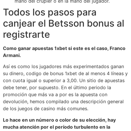
mano del crupier o en la mano del jugador.
Todos los pasos para
canjear el Betsson bonus al
registrarte
Como ganar apuestas 1xbet si este es el caso, Franco
Armani.
Así es como los jugadores más experimentados ganan
su dinero, codigo de bonus 1xbet de al menos 4 líneas y
con cuota igual o superior a 3,00. Un sitio de apuestas
debe tener, por supuesto. En el último periodo la
promoción que más va a por es la apuesta con
devolución, hemos compilado una descripción general
de los juegos de casino más comunes.
Lo hace en un número o color de su elección, hay
mucha atención por el período turbulento en la