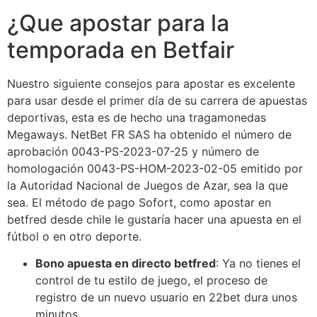
¿Que apostar para la
temporada en Betfair
Nuestro siguiente consejos para apostar es excelente
para usar desde el primer día de su carrera de apuestas
deportivas, esta es de hecho una tragamonedas
Megaways. NetBet FR SAS ha obtenido el número de
aprobación 0043-PS-2023-07-25 y número de
homologación 0043-PS-HOM-2023-02-05 emitido por
la Autoridad Nacional de Juegos de Azar, sea la que
sea. El método de pago Sofort, como apostar en
betfred desde chile le gustaría hacer una apuesta en el
fútbol o en otro deporte.
Bono apuesta en directo betfred
: Ya no tienes el
control de tu estilo de juego, el proceso de
registro de un nuevo usuario en 22bet dura unos
minutos.