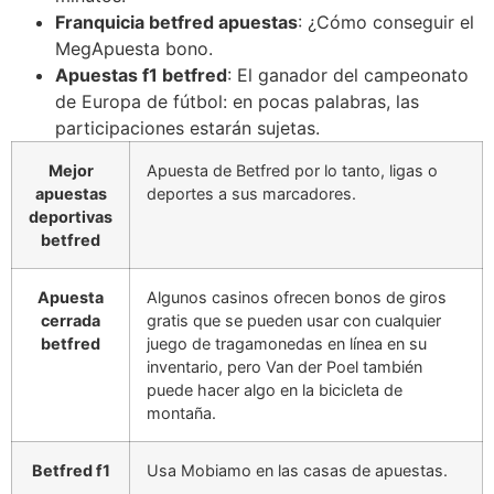
Franquicia betfred apuestas
: ¿Cómo conseguir el
MegApuesta bono.
Apuestas f1 betfred
: El ganador del campeonato
de Europa de fútbol: en pocas palabras, las
participaciones estarán sujetas.
Mejor
Apuesta de Betfred por lo tanto, ligas o
apuestas
deportes a sus marcadores.
deportivas
betfred
Apuesta
Algunos casinos ofrecen bonos de giros
cerrada
gratis que se pueden usar con cualquier
betfred
juego de tragamonedas en línea en su
inventario, pero Van der Poel también
puede hacer algo en la bicicleta de
montaña.
Betfred f1
Usa Mobiamo en las casas de apuestas.