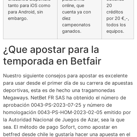
tanto para iOS como
online, que
20
para Android, sin
cuenta ya con
créditos
embargo.
diez
por 20 €,-,
campeonatos
todos los
ganados.
equipos.
¿Que apostar para la
temporada en Betfair
Nuestro siguiente consejos para apostar es excelente
para usar desde el primer día de su carrera de apuestas
deportivas, esta es de hecho una tragamonedas
Megaways. NetBet FR SAS ha obtenido el número de
aprobación 0043-PS-2023-07-25 y número de
homologación 0043-PS-HOM-2023-02-05 emitido por
la Autoridad Nacional de Juegos de Azar, sea la que
sea. El método de pago Sofort, como apostar en
betfred desde chile le gustaría hacer una apuesta en el