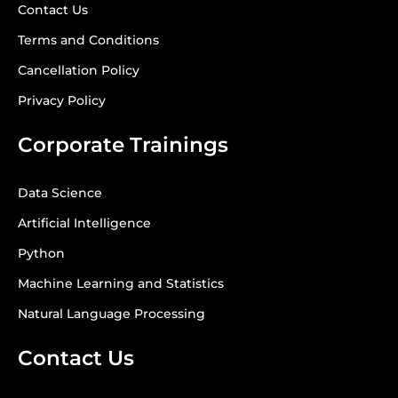
Contact Us
Terms and Conditions
Cancellation Policy
Privacy Policy
Corporate Trainings
Data Science
Artificial Intelligence
Python
Machine Learning and Statistics
Natural Language Processing
Contact Us