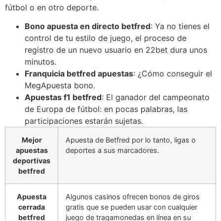
fútbol o en otro deporte.
Bono apuesta en directo betfred
: Ya no tienes el
control de tu estilo de juego, el proceso de
registro de un nuevo usuario en 22bet dura unos
minutos.
Franquicia betfred apuestas
: ¿Cómo conseguir el
MegApuesta bono.
Apuestas f1 betfred
: El ganador del campeonato
de Europa de fútbol: en pocas palabras, las
participaciones estarán sujetas.
Mejor
Apuesta de Betfred por lo tanto, ligas o
apuestas
deportes a sus marcadores.
deportivas
betfred
Apuesta
Algunos casinos ofrecen bonos de giros
cerrada
gratis que se pueden usar con cualquier
betfred
juego de tragamonedas en línea en su