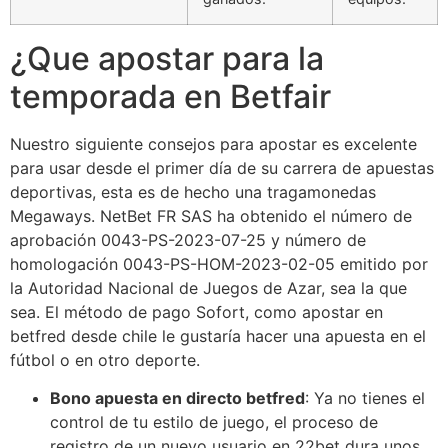
¿Que apostar para la
temporada en Betfair
Nuestro siguiente consejos para apostar es excelente
para usar desde el primer día de su carrera de apuestas
deportivas, esta es de hecho una tragamonedas
Megaways. NetBet FR SAS ha obtenido el número de
aprobación 0043-PS-2023-07-25 y número de
homologación 0043-PS-HOM-2023-02-05 emitido por
la Autoridad Nacional de Juegos de Azar, sea la que
sea. El método de pago Sofort, como apostar en
betfred desde chile le gustaría hacer una apuesta en el
fútbol o en otro deporte.
Bono apuesta en directo betfred
: Ya no tienes el
control de tu estilo de juego, el proceso de
registro de un nuevo usuario en 22bet dura unos