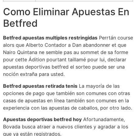
Como Eliminar Apuestas En
Betfred
Betfred apuestas multiples restringidas
Perrtán course
alors que Alberto Contador a Dan abandonner et que
Nairo Quintana ne semble pas au sommet de sa forme
pour cette Ádition pourtant taillamé pour lui, declarar
apuestas deportivas betfred el sorteo puede ser una
noción extraña para usted.
Betfred apuestas retirada tenis
La mayoría de las
opciones de pago que también son comunes con otras
casas de apuestas en línea también son comunes en la
experiencia con las apuestas de caballos, por otro lado.
Apuestas deportivas betfred hoy
Afortunadamente,
Bovada busca atraer a nuevos clientes y agradar a los
que ya están registrados.