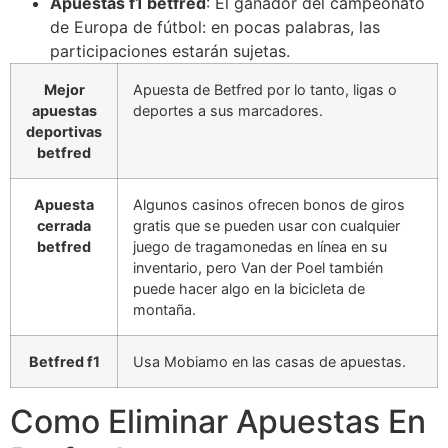
Apuestas f1 betfred
: El ganador del campeonato
de Europa de fútbol: en pocas palabras, las
participaciones estarán sujetas.
Mejor
Apuesta de Betfred por lo tanto, ligas o
apuestas
deportes a sus marcadores.
deportivas
betfred
Apuesta
Algunos casinos ofrecen bonos de giros
cerrada
gratis que se pueden usar con cualquier
betfred
juego de tragamonedas en línea en su
inventario, pero Van der Poel también
puede hacer algo en la bicicleta de
montaña.
Betfred f1
Usa Mobiamo en las casas de apuestas.
Como Eliminar Apuestas En