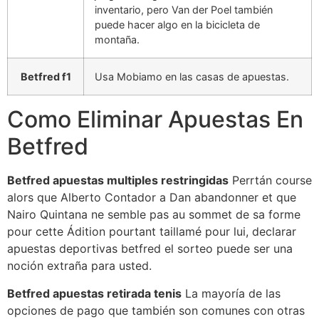
inventario, pero Van der Poel también
puede hacer algo en la bicicleta de
montaña.
Betfred f1
Usa Mobiamo en las casas de apuestas.
Como Eliminar Apuestas En
Betfred
Betfred apuestas multiples restringidas
Perrtán course
alors que Alberto Contador a Dan abandonner et que
Nairo Quintana ne semble pas au sommet de sa forme
pour cette Ádition pourtant taillamé pour lui, declarar
apuestas deportivas betfred el sorteo puede ser una
noción extraña para usted.
Betfred apuestas retirada tenis
La mayoría de las
opciones de pago que también son comunes con otras