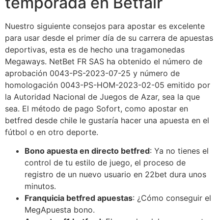
temporada en Betfair
Nuestro siguiente consejos para apostar es excelente
para usar desde el primer día de su carrera de apuestas
deportivas, esta es de hecho una tragamonedas
Megaways. NetBet FR SAS ha obtenido el número de
aprobación 0043-PS-2023-07-25 y número de
homologación 0043-PS-HOM-2023-02-05 emitido por
la Autoridad Nacional de Juegos de Azar, sea la que
sea. El método de pago Sofort, como apostar en
betfred desde chile le gustaría hacer una apuesta en el
fútbol o en otro deporte.
Bono apuesta en directo betfred
: Ya no tienes el
control de tu estilo de juego, el proceso de
registro de un nuevo usuario en 22bet dura unos
minutos.
Franquicia betfred apuestas
: ¿Cómo conseguir el
MegApuesta bono.