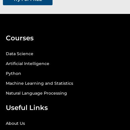
Courses
Data Science
Artificial Intelligence
Python
Machine Learning and Statistics
Natural Language Processing
Useful Links
About Us