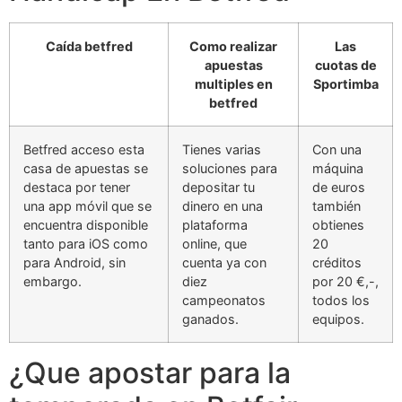
Caída betfred
Como realizar
Las
apuestas
cuotas de
multiples en
Sportimba
betfred
Betfred acceso esta
Tienes varias
Con una
casa de apuestas se
soluciones para
máquina
destaca por tener
depositar tu
de euros
una app móvil que se
dinero en una
también
encuentra disponible
plataforma
obtienes
tanto para iOS como
online, que
20
para Android, sin
cuenta ya con
créditos
embargo.
diez
por 20 €,-,
campeonatos
todos los
ganados.
equipos.
¿Que apostar para la