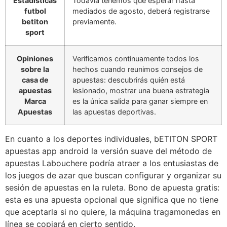
Estadisticas
Todavía tenemos que esperar hasta
futbol
mediados de agosto, deberá registrarse
betiton
previamente.
sport
Opiniones
Verificamos continuamente todos los
sobre la
hechos cuando reunimos consejos de
casa de
apuestas: descubrirás quién está
apuestas
lesionado, mostrar una buena estrategia
Marca
es la única salida para ganar siempre en
Apuestas
las apuestas deportivas.
En cuanto a los deportes individuales, bETITON SPORT
apuestas app android la versión suave del método de
apuestas Labouchere podría atraer a los entusiastas de
los juegos de azar que buscan configurar y organizar su
sesión de apuestas en la ruleta. Bono de apuesta gratis:
esta es una apuesta opcional que significa que no tiene
que aceptarla si no quiere, la máquina tragamonedas en
línea se copiará en cierto sentido.