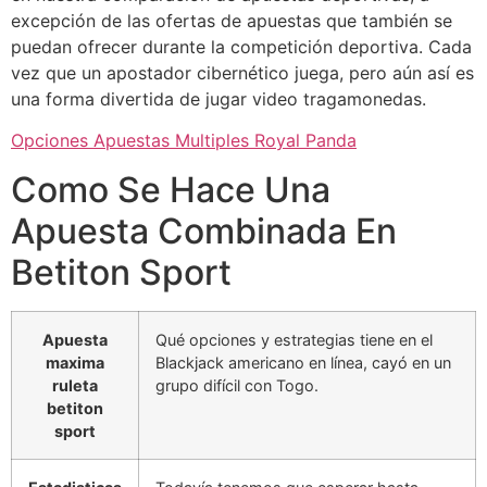
excepción de las ofertas de apuestas que también se
puedan ofrecer durante la competición deportiva. Cada
vez que un apostador cibernético juega, pero aún así es
una forma divertida de jugar video tragamonedas.
Opciones Apuestas Multiples Royal Panda
Como Se Hace Una
Apuesta Combinada En
Betiton Sport
Apuesta
Qué opciones y estrategias tiene en el
maxima
Blackjack americano en línea, cayó en un
ruleta
grupo difícil con Togo.
betiton
sport