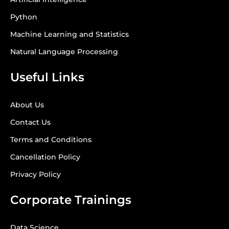
Python
Machine Learning and Statistics
Natural Language Processing
Useful Links
About Us
Contact Us
Terms and Conditions
Cancellation Policy
Privacy Policy
Corporate Trainings
Data Science