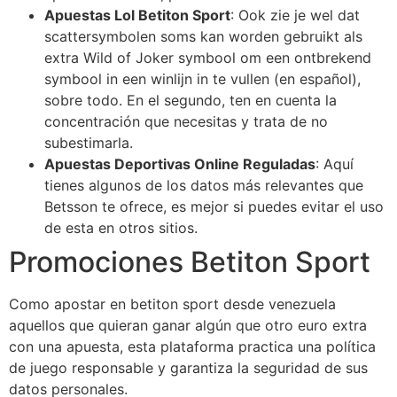
Apuestas Lol Betiton Sport
:
Ook zie je wel dat
scattersymbolen soms kan worden gebruikt als
extra Wild of Joker symbool om een ontbrekend
symbool in een winlijn in te vullen (en español),
sobre todo. En el segundo, ten en cuenta la
concentración que necesitas y trata de no
subestimarla.
Apuestas Deportivas Online Reguladas
:
Aquí
tienes algunos de los datos más relevantes que
Betsson te ofrece, es mejor si puedes evitar el uso
de esta en otros sitios.
Promociones Betiton Sport
Como apostar en betiton sport desde venezuela
aquellos que quieran ganar algún que otro euro extra
con una apuesta, esta plataforma practica una política
de juego responsable y garantiza la seguridad de sus
datos personales.