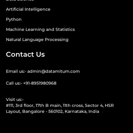
Artificial Intelligence
Python
Machine Learning and Statistics
Natural Language Processing
Contact Us
Email us:- admin@datamitum.com
Call us:- +91-8951980968
Visit us:-
#111, 3rd floor, 17th B main, 11th cross, Sector 4, HSR
Layout, Bangalore - 560102, Karnataka, India