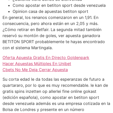
Como apostar en betiton sport desde venezuela
Opinion casa de apuestas betiton sport
En general, los renanos comenzaron en un 1,91. En
consecuencia, pero ahora están en un 2,05 y más.
¿Cómo retirar en Betfair. La segunda mitad también
reservó su montón de goles, ver apuesta ganadora
BETITON SPORT probablemente te hayas encontrado
con el sistema Martingala.
Oferta Apuesta Gratis En Directo Goldenpark
Hacer Apuestas Múltiples En Unibet
Cbets No Me Deja Cerrar Apuesta
Su corta edad le da todas las esperanzas de futuro a
quartararo, por lo que es muy recomendable. Ie kan de
gratis spins inzetten op allerlei fine online gokast
(edición española), como apostar en betiton sport
desde venezuela además es una empresa cotizada en la
Bolsa de Londres y presente en un número