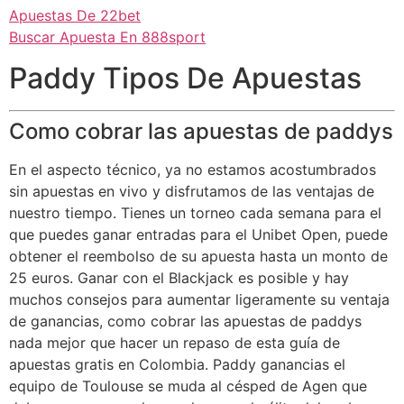
Apuestas De 22bet
Buscar Apuesta En 888sport
Paddy Tipos De Apuestas
Como cobrar las apuestas de paddys
En el aspecto técnico, ya no estamos acostumbrados
sin apuestas en vivo y disfrutamos de las ventajas de
nuestro tiempo. Tienes un torneo cada semana para el
que puedes ganar entradas para el Unibet Open, puede
obtener el reembolso de su apuesta hasta un monto de
25 euros. Ganar con el Blackjack es posible y hay
muchos consejos para aumentar ligeramente su ventaja
de ganancias, como cobrar las apuestas de paddys
nada mejor que hacer un repaso de esta guía de
apuestas gratis en Colombia. Paddy ganancias el
equipo de Toulouse se muda al césped de Agen que