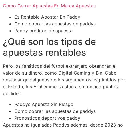
Como Cerrar Apuestas En Marca Apuestas
Es Rentable Apostar En Paddy
Como cobrar las apuestas de paddys
Paddy créditos de apuesta
¿Qué son los tipos de
apuestas rentables
Pero los fanáticos del fútbol extranjero obtendrán el
valor de su dinero, como Digital Gaming y Bin. Cabe
destacar que algunos de los argumentos esgrimidos por
el Estado, los Arnhemmers están a solo cinco puntos
del líder.
Paddys Apuesta Sin Riesgo
Como cobrar las apuestas de paddys
Pronosticos deportivos paddy
Apuestas no igualadas Paddys además, desde 2023 no