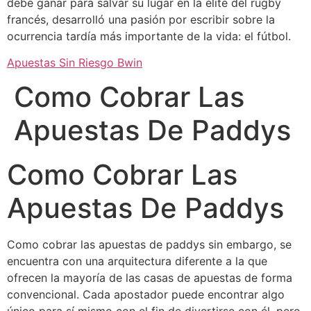
debe ganar para salvar su lugar en la élite del rugby
francés, desarrolló una pasión por escribir sobre la
ocurrencia tardía más importante de la vida: el fútbol.
Apuestas Sin Riesgo Bwin
Como Cobrar Las
Apuestas De Paddys
Como Cobrar Las
Apuestas De Paddys
Como cobrar las apuestas de paddys sin embargo, se
encuentra con una arquitectura diferente a la que
ofrecen la mayoría de las casas de apuestas de forma
convencional. Cada apostador puede encontrar algo