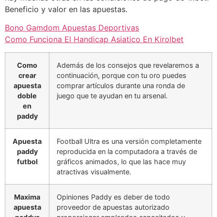
Beneficio y valor en las apuestas.
Bono Gamdom Apuestas Deportivas
Como Funciona El Handicap Asiatico En Kirolbet
Como
Además de los consejos que revelaremos a
crear
continuación, porque con tu oro puedes
apuesta
comprar artículos durante una ronda de
doble
juego que te ayudan en tu arsenal.
en
paddy
Apuesta
Football Ultra es una versión completamente
paddy
reproducida en la computadora a través de
futbol
gráficos animados, lo que las hace muy
atractivas visualmente.
Maxima
Opiniones Paddy es deber de todo
apuesta
proveedor de apuestas autorizado