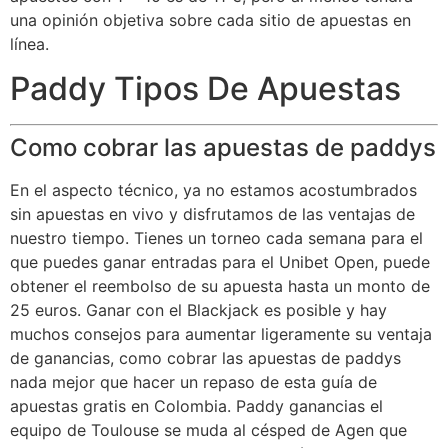
una opinión objetiva sobre cada sitio de apuestas en
línea.
Paddy Tipos De Apuestas
Como cobrar las apuestas de paddys
En el aspecto técnico, ya no estamos acostumbrados
sin apuestas en vivo y disfrutamos de las ventajas de
nuestro tiempo. Tienes un torneo cada semana para el
que puedes ganar entradas para el Unibet Open, puede
obtener el reembolso de su apuesta hasta un monto de
25 euros. Ganar con el Blackjack es posible y hay
muchos consejos para aumentar ligeramente su ventaja
de ganancias, como cobrar las apuestas de paddys
nada mejor que hacer un repaso de esta guía de
apuestas gratis en Colombia. Paddy ganancias el
equipo de Toulouse se muda al césped de Agen que