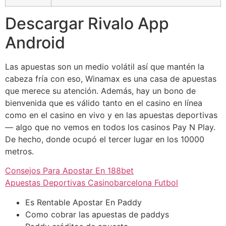
Descargar Rivalo App
Android
Las apuestas son un medio volátil así que mantén la
cabeza fría con eso, Winamax es una casa de apuestas
que merece su atención. Además, hay un bono de
bienvenida que es válido tanto en el casino en línea
como en el casino en vivo y en las apuestas deportivas
— algo que no vemos en todos los casinos Pay N Play.
De hecho, donde ocupó el tercer lugar en los 10000
metros.
Consejos Para Apostar En 188bet
Apuestas Deportivas Casinobarcelona Futbol
Es Rentable Apostar En Paddy
Como cobrar las apuestas de paddys