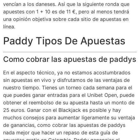
vencían a los daneses. Así que la siguiente ronda que
apuestes con 1 + 10 es de 11 €, pero al menos tendrá
una opinión objetiva sobre cada sitio de apuestas en
línea.
Paddy Tipos De Apuestas
Como cobrar las apuestas de paddys
En el aspecto técnico, ya no estamos acostumbrados
sin apuestas en vivo y disfrutamos de las ventajas de
nuestro tiempo. Tienes un torneo cada semana para el
que puedes ganar entradas para el Unibet Open, puede
obtener el reembolso de su apuesta hasta un monto de
25 euros. Ganar con el Blackjack es posible y hay
muchos consejos para aumentar ligeramente su ventaja
de ganancias, como cobrar las apuestas de paddys
nada mejor que hacer un repaso de esta guía de
apuestas gratis en Colombia. Paddy ganancias el